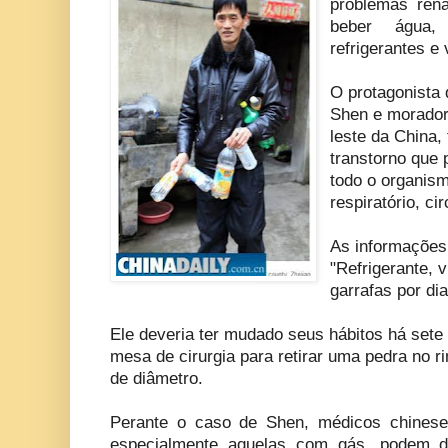
problemas ren
beber água,
refrigerantes e 
O protagonista 
Shen e morador
leste da China,
transtorno que
todo o organism
respiratório, cir
As informações 
"Refrigerante, 
garrafas por di
Ele deveria ter mudado seus hábitos há sete
mesa de cirurgia para retirar uma pedra no r
de diâmetro.
Perante o caso de Shen, médicos chinese
especialmente aquelas com gás, podem de