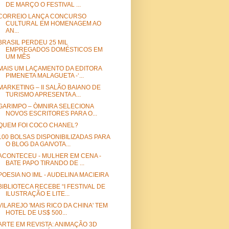
DE MARÇO O FESTIVAL ...
CORREIO LANÇA CONCURSO
CULTURAL EM HOMENAGEM AO
AN...
BRASIL PERDEU 25 MIL
EMPREGADOS DOMÉSTICOS EM
UM MÊS
MAIS UM LAÇAMENTO DA EDITORA
PIMENETA MALAGUETA -‘...
MARKETING – II SALÃO BAIANO DE
TURISMO APRESENTA A...
GARIMPO – ÒMNIRA SELECIONA
NOVOS ESCRITORES PARA O...
QUEM FOI COCO CHANEL?
100 BOLSAS DISPONIBILIZADAS PARA
O BLOG DA GAIVOTA...
ACONTECEU - MULHER EM CENA -
BATE PAPO TIRANDO DE ...
POESIA NO IML - AUDELINA MACIEIRA
BIBLIOTECA RECEBE “I FESTIVAL DE
ILUSTRAÇÃO E LITE...
VILAREJO 'MAIS RICO DA CHINA' TEM
HOTEL DE US$ 500...
ARTE EM REVISTA: ANIMAÇÃO 3D