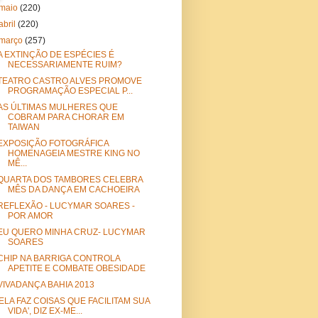
maio
(220)
abril
(220)
março
(257)
A EXTINÇÃO DE ESPÉCIES É
NECESSARIAMENTE RUIM?
TEATRO CASTRO ALVES PROMOVE
PROGRAMAÇÃO ESPECIAL P...
AS ÚLTIMAS MULHERES QUE
COBRAM PARA CHORAR EM
TAIWAN
EXPOSIÇÃO FOTOGRÁFICA
HOMENAGEIA MESTRE KING NO
MÊ...
QUARTA DOS TAMBORES CELEBRA
MÊS DA DANÇA EM CACHOEIRA
REFLEXÃO - LUCYMAR SOARES -
POR AMOR
EU QUERO MINHA CRUZ- LUCYMAR
SOARES
CHIP NA BARRIGA CONTROLA
APETITE E COMBATE OBESIDADE
VIVADANÇA BAHIA 2013
'ELA FAZ COISAS QUE FACILITAM SUA
VIDA', DIZ EX-ME...