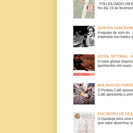
FOI LEILOADO UM EX
No dia 19 de fevereiro
QUINTAS DANCEHAL
A equipe de som do Mi
inspirada nos bailes j
EDITAL SETORIAL -
O valor global dispon
quinhentos mil reais).
BAILINHO DO PORT
O Portela Café aprese
Café apresenta a prime
ENCONTRO DE DESE
O Garatuja será uma 
que sabe desenhar só