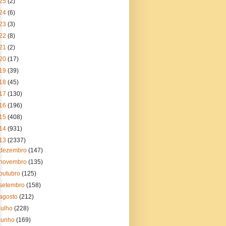
25
(2)
24
(6)
23
(3)
22
(8)
21
(2)
20
(17)
19
(39)
18
(45)
17
(130)
16
(196)
15
(408)
14
(931)
13
(2337)
dezembro
(147)
novembro
(135)
outubro
(125)
setembro
(158)
agosto
(212)
julho
(228)
junho
(169)