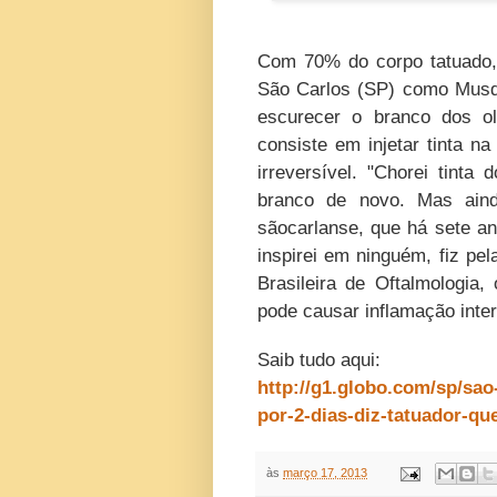
Com 70% do corpo tatuado,
São Carlos (SP) como Musqui
escurecer o branco dos olh
consiste em injetar tinta 
irreversível. "Chorei tinta
branco de novo. Mas aind
sãocarlanse, que há sete a
inspirei em ninguém, fiz pel
Brasileira de Oftalmologia
pode causar inflamação inter
Saib tudo aqui:
http://g1.globo.com/sp/sao-
por-2-dias-diz-tatuador-qu
às
março 17, 2013