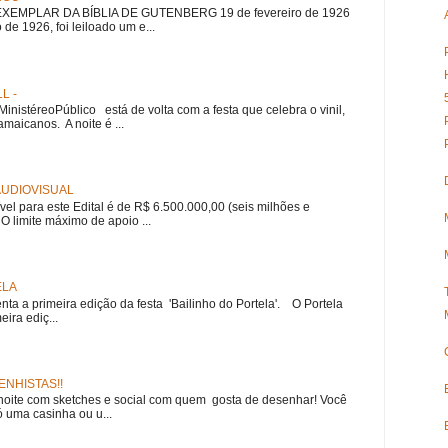
EMPLAR DA BÍBLIA DE GUTENBERG 19 de fevereiro de 1926
 de 1926, foi leiloado um e...
L -
nistéreoPúblico está de volta com a festa que celebra o vinil,
amaicanos. A noite é ...
 AUDIOVISUAL
ível para este Edital é de R$ 6.500.000,00 (seis milhões e
 O limite máximo de apoio ...
ELA
nta a primeira edição da festa 'Bailinho do Portela'. O Portela
ira ediç...
NHISTAS!!
noite com sketches e social com quem gosta de desenhar! Você
 uma casinha ou u...