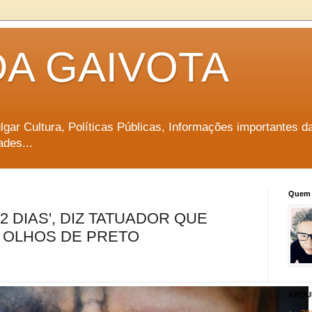
DA GAIVOTA
vulgar Cultura, Políticas Públicas, Informações importantes d
ades...
Quem 
2 DIAS', DIZ TATUADOR QUE
S OLHOS DE PRETO
ARQU