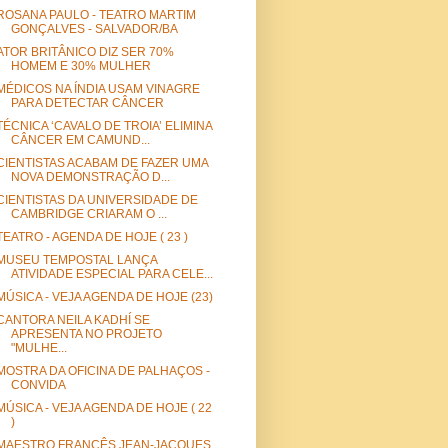
ROSANA PAULO - TEATRO MARTIM
GONÇALVES - SALVADOR/BA
ATOR BRITÂNICO DIZ SER 70%
HOMEM E 30% MULHER
MÉDICOS NA ÍNDIA USAM VINAGRE
PARA DETECTAR CÂNCER
TÉCNICA ‘CAVALO DE TROIA’ ELIMINA
CÂNCER EM CAMUND...
CIENTISTAS ACABAM DE FAZER UMA
NOVA DEMONSTRAÇÃO D...
CIENTISTAS DA UNIVERSIDADE DE
CAMBRIDGE CRIARAM O ...
TEATRO - AGENDA DE HOJE ( 23 )
MUSEU TEMPOSTAL LANÇA
ATIVIDADE ESPECIAL PARA CELE...
MÚSICA - VEJA AGENDA DE HOJE (23)
CANTORA NEILA KADHÍ SE
APRESENTA NO PROJETO
"MULHE...
MOSTRA DA OFICINA DE PALHAÇOS -
CONVIDA
MÚSICA - VEJA AGENDA DE HOJE ( 22
)
MAESTRO FRANCÊS JEAN-JACQUES