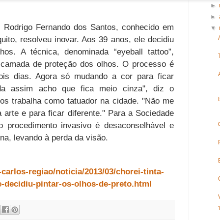
►
►
 Rodrigo Fernando dos Santos, conhecido em
▼
to, resolveu inovar. Aos 39 anos, ele decidiu
os. A técnica, denominada “eyeball tattoo”,
na camada de proteção dos olhos. O processo é
 dois dias. Agora só mudando a cor para ficar
a assim acho que fica meio cinza", diz o
nos trabalha como tatuador na cidade. "Não me
a arte e para ficar diferente." Para a Sociedade
, o procedimento invasivo é desaconselhável e
na, levando à perda da visão.
carlos-regiao/noticia/2013/03/chorei-tinta-
e-decidiu-pintar-os-olhos-de-preto.html