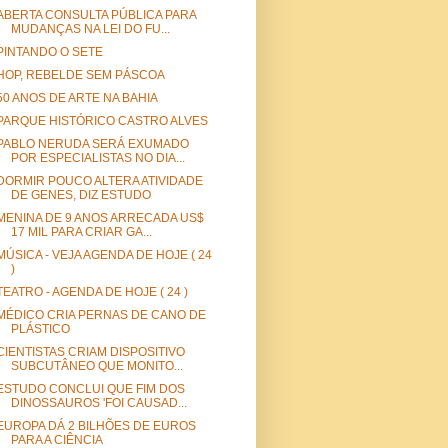
ABERTA CONSULTA PÚBLICA PARA
MUDANÇAS NA LEI DO FU...
PINTANDO O SETE
HOP, REBELDE SEM PÁSCOA
50 ANOS DE ARTE NA BAHIA
PARQUE HISTÓRICO CASTRO ALVES
PABLO NERUDA SERÁ EXUMADO
POR ESPECIALISTAS NO DIA...
DORMIR POUCO ALTERA ATIVIDADE
DE GENES, DIZ ESTUDO
MENINA DE 9 ANOS ARRECADA US$
17 MIL PARA CRIAR GA...
MÚSICA - VEJA AGENDA DE HOJE ( 24
)
TEATRO - AGENDA DE HOJE ( 24 )
MÉDICO CRIA PERNAS DE CANO DE
PLÁSTICO
CIENTISTAS CRIAM DISPOSITIVO
SUBCUTÂNEO QUE MONITO...
ESTUDO CONCLUI QUE FIM DOS
DINOSSAUROS 'FOI CAUSAD...
EUROPA DÁ 2 BILHÕES DE EUROS
PARA A CIÊNCIA