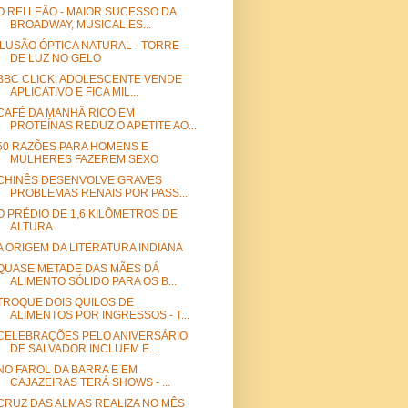
O REI LEÃO - MAIOR SUCESSO DA
BROADWAY, MUSICAL ES...
ILUSÃO ÓPTICA NATURAL - TORRE
DE LUZ NO GELO
BBC CLICK: ADOLESCENTE VENDE
APLICATIVO E FICA MIL...
CAFÉ DA MANHÃ RICO EM
PROTEÍNAS REDUZ O APETITE AO...
50 RAZÕES PARA HOMENS E
MULHERES FAZEREM SEXO
CHINÊS DESENVOLVE GRAVES
PROBLEMAS RENAIS POR PASS...
O PRÉDIO DE 1,6 KILÔMETROS DE
ALTURA
A ORIGEM DA LITERATURA INDIANA
QUASE METADE DAS MÃES DÁ
ALIMENTO SÓLIDO PARA OS B...
TROQUE DOIS QUILOS DE
ALIMENTOS POR INGRESSOS - T...
CELEBRAÇÕES PELO ANIVERSÁRIO
DE SALVADOR INCLUEM E...
NO FAROL DA BARRA E EM
CAJAZEIRAS TERÁ SHOWS - ...
CRUZ DAS ALMAS REALIZA NO MÊS