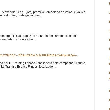
r Alexandre Leão (foto) promove temporada de verão, e volta a
nda do Sesi, onde gravou um ...
meiro musical produzido na Bahia em parceria com uma
 espetáculo conta a his...
O FITNESS – REALIZARÁ SUA PRIMEIRA CAMINHADA –
da por Lú Training Espaço Fitness será pela campanha Outubro
 Training Espaço Fitness, localizado ...