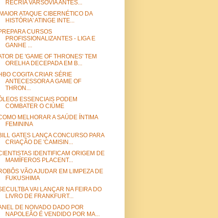
RECRIA VARSÓVIA ANTES...
'MAIOR ATAQUE CIBERNÉTICO DA
HISTÓRIA' ATINGE INTE...
PREPARA CURSOS
PROFISSIONALIZANTES - LIGA E
GANHE ...
ATOR DE 'GAME OF THRONES' TEM
ORELHA DECEPADA EM B...
HBO COGITA CRIAR SÉRIE
ANTECESSORA A GAME OF
THRON...
ÓLEOS ESSENCIAIS PODEM
COMBATER O CIÚME
COMO MELHORAR A SAÚDE ÍNTIMA
FEMININA
BILL GATES LANÇA CONCURSO PARA
CRIAÇÃO DE 'CAMISIN...
CIENTISTAS IDENTIFICAM ORIGEM DE
MAMÍFEROS PLACENT...
ROBÔS VÃO AJUDAR EM LIMPEZA DE
FUKUSHIMA
SECULTBA VAI LANÇAR NA FEIRA DO
LIVRO DE FRANKFURT...
ANEL DE NOIVADO DADO POR
NAPOLEÃO É VENDIDO POR MA...