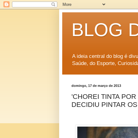
BLOG 
A ideia central do blog é di
Saúde, do Esporte, Curiosid
domingo, 17 de março de 2013
'CHOREI TINTA POR 
DECIDIU PINTAR O