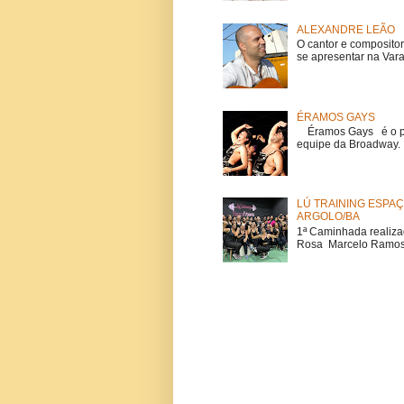
ALEXANDRE LEÃO
O cantor e composito
se apresentar na Vara
ÉRAMOS GAYS
Éramos Gays é o pri
equipe da Broadway. O
LÚ TRAINING ESPAÇ
ARGOLO/BA
1ª Caminhada realiza
Rosa Marcelo Ramos Lú