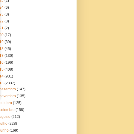
25
(2)
24
(6)
23
(3)
22
(8)
21
(2)
20
(17)
19
(39)
18
(45)
17
(130)
16
(196)
15
(408)
14
(931)
13
(2337)
dezembro
(147)
novembro
(135)
outubro
(125)
setembro
(158)
agosto
(212)
julho
(228)
junho
(169)