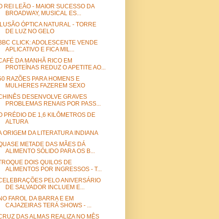
O REI LEÃO - MAIOR SUCESSO DA
BROADWAY, MUSICAL ES...
ILUSÃO ÓPTICA NATURAL - TORRE
DE LUZ NO GELO
BBC CLICK: ADOLESCENTE VENDE
APLICATIVO E FICA MIL...
CAFÉ DA MANHÃ RICO EM
PROTEÍNAS REDUZ O APETITE AO...
50 RAZÕES PARA HOMENS E
MULHERES FAZEREM SEXO
CHINÊS DESENVOLVE GRAVES
PROBLEMAS RENAIS POR PASS...
O PRÉDIO DE 1,6 KILÔMETROS DE
ALTURA
A ORIGEM DA LITERATURA INDIANA
QUASE METADE DAS MÃES DÁ
ALIMENTO SÓLIDO PARA OS B...
TROQUE DOIS QUILOS DE
ALIMENTOS POR INGRESSOS - T...
CELEBRAÇÕES PELO ANIVERSÁRIO
DE SALVADOR INCLUEM E...
NO FAROL DA BARRA E EM
CAJAZEIRAS TERÁ SHOWS - ...
CRUZ DAS ALMAS REALIZA NO MÊS