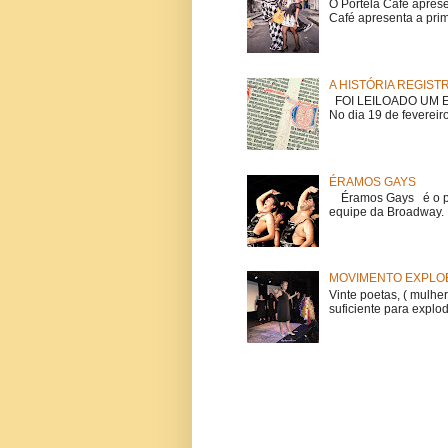
O Portela Café aprese
Café apresenta a prime
A HISTÓRIA REGIST
FOI LEILOADO UM EX
No dia 19 de fevereiro
ÉRAMOS GAYS
Éramos Gays é o pri
equipe da Broadway. O
MOVIMENTO EXPLOE
Vinte poetas, ( mulher
suficiente para explod