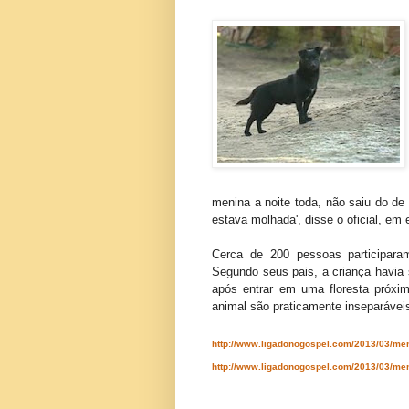
menina a noite toda, não saiu do de 
estava molhada', disse o oficial, em 
Cerca de 200 pessoas participara
Segundo seus pais, a criança havia 
após entrar em uma floresta próxi
animal são praticamente inseparávei
http://www.ligadonogospel.com/2013/03/men
http://www.ligadonogospel.com/2013/03/men