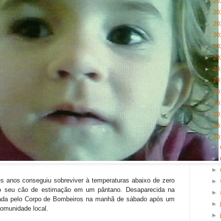
►
20
►
20
►
20
►
20
►
20
►
20
►
20
►
20
►
20
►
20
►
20
►
20
▼
20
►
►
►
 anos conseguiu sobreviver à temperaturas abaixo de zero
►
o seu cão de estimação em um pântano. Desaparecida na
►
ontrada pelo Corpo de Bombeiros na manhã de sábado após um
►
comunidade local.
►