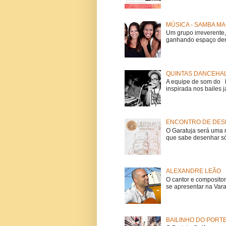
MÚSICA - SAMBA MA
Um grupo irreverent
ganhando espaço dent
QUINTAS DANCEHAL
A equipe de som do Mi
inspirada nos bailes j
ENCONTRO DE DESE
O Garatuja será uma 
que sabe desenhar só
ALEXANDRE LEÃO
O cantor e composito
se apresentar na Vara
BAILINHO DO PORT