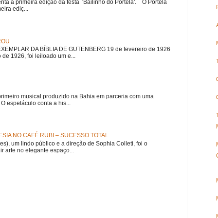
nta a primeira edição da festa 'Bailinho do Portela'. O Portela
ira ediç...
ROU
EMPLAR DA BÍBLIA DE GUTENBERG 19 de fevereiro de 1926
 de 1926, foi leiloado um e...
meiro musical produzido na Bahia em parceria com uma
 espetáculo conta a his...
SIA NO CAFÉ RUBI – SUCESSO TOTAL
es), um lindo público e a direção de Sophia Colleti, foi o
ir arte no elegante espaço...