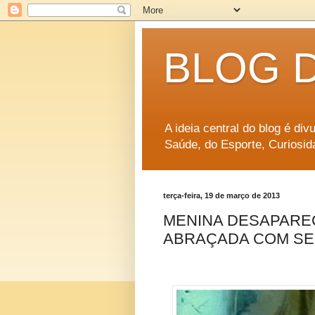
BLOG 
A ideia central do blog é di
Saúde, do Esporte, Curiosid
terça-feira, 19 de março de 2013
MENINA DESAPAREC
ABRAÇADA COM SEU