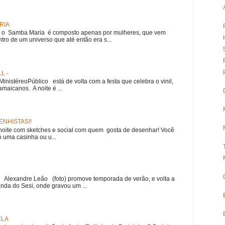
RIA
e, o Samba Maria é composto apenas por mulheres, que vem
ro de um universo que até então era s...
L -
nistéreoPúblico está de volta com a festa que celebra o vinil,
amaicanos. A noite é ...
NHISTAS!!
noite com sketches e social com quem gosta de desenhar! Você
 uma casinha ou u...
r Alexandre Leão (foto) promove temporada de verão, e volta a
nda do Sesi, onde gravou um ...
ELA