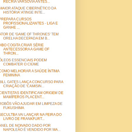
RECRIA VARSÓVIA ANTES...
'MAIOR ATAQUE CIBERNÉTICO DA
HISTÓRIA' ATINGE INTE...
PREPARA CURSOS
PROFISSIONALIZANTES - LIGA E
GANHE ...
ATOR DE 'GAME OF THRONES' TEM
ORELHA DECEPADA EM B...
HBO COGITA CRIAR SÉRIE
ANTECESSORA A GAME OF
THRON...
ÓLEOS ESSENCIAIS PODEM
COMBATER O CIÚME
COMO MELHORAR A SAÚDE ÍNTIMA
FEMININA
BILL GATES LANÇA CONCURSO PARA
CRIAÇÃO DE 'CAMISIN...
CIENTISTAS IDENTIFICAM ORIGEM DE
MAMÍFEROS PLACENT...
ROBÔS VÃO AJUDAR EM LIMPEZA DE
FUKUSHIMA
SECULTBA VAI LANÇAR NA FEIRA DO
LIVRO DE FRANKFURT...
ANEL DE NOIVADO DADO POR
NAPOLEÃO É VENDIDO POR MA...