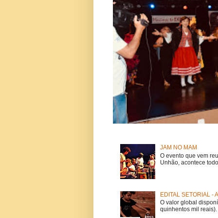
JAM NO MAM
O evento que vem reu
Unhão, acontece todo
EDITAL SETORIAL -
O valor global dispon
quinhentos mil reais).