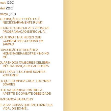
maio
(220)
abril
(220)
março
(257)
A EXTINÇÃO DE ESPÉCIES É
NECESSARIAMENTE RUIM?
TEATRO CASTRO ALVES PROMOVE
PROGRAMAÇÃO ESPECIAL P...
AS ÚLTIMAS MULHERES QUE
COBRAM PARA CHORAR EM
TAIWAN
EXPOSIÇÃO FOTOGRÁFICA
HOMENAGEIA MESTRE KING NO
MÊ...
QUARTA DOS TAMBORES CELEBRA
MÊS DA DANÇA EM CACHOEIRA
REFLEXÃO - LUCYMAR SOARES -
POR AMOR
EU QUERO MINHA CRUZ- LUCYMAR
SOARES
CHIP NA BARRIGA CONTROLA
APETITE E COMBATE OBESIDADE
VIVADANÇA BAHIA 2013
'ELA FAZ COISAS QUE FACILITAM SUA
VIDA', DIZ EX-ME...