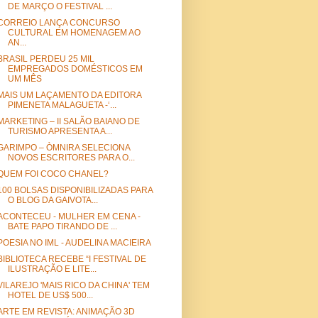
DE MARÇO O FESTIVAL ...
CORREIO LANÇA CONCURSO
CULTURAL EM HOMENAGEM AO
AN...
BRASIL PERDEU 25 MIL
EMPREGADOS DOMÉSTICOS EM
UM MÊS
MAIS UM LAÇAMENTO DA EDITORA
PIMENETA MALAGUETA -‘...
MARKETING – II SALÃO BAIANO DE
TURISMO APRESENTA A...
GARIMPO – ÒMNIRA SELECIONA
NOVOS ESCRITORES PARA O...
QUEM FOI COCO CHANEL?
100 BOLSAS DISPONIBILIZADAS PARA
O BLOG DA GAIVOTA...
ACONTECEU - MULHER EM CENA -
BATE PAPO TIRANDO DE ...
POESIA NO IML - AUDELINA MACIEIRA
BIBLIOTECA RECEBE “I FESTIVAL DE
ILUSTRAÇÃO E LITE...
VILAREJO 'MAIS RICO DA CHINA' TEM
HOTEL DE US$ 500...
ARTE EM REVISTA: ANIMAÇÃO 3D