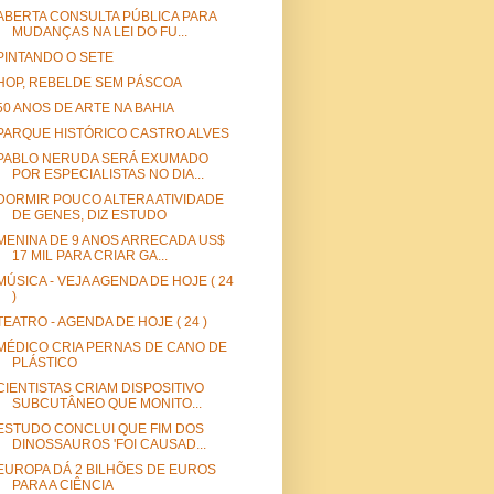
ABERTA CONSULTA PÚBLICA PARA
MUDANÇAS NA LEI DO FU...
PINTANDO O SETE
HOP, REBELDE SEM PÁSCOA
50 ANOS DE ARTE NA BAHIA
PARQUE HISTÓRICO CASTRO ALVES
PABLO NERUDA SERÁ EXUMADO
POR ESPECIALISTAS NO DIA...
DORMIR POUCO ALTERA ATIVIDADE
DE GENES, DIZ ESTUDO
MENINA DE 9 ANOS ARRECADA US$
17 MIL PARA CRIAR GA...
MÚSICA - VEJA AGENDA DE HOJE ( 24
)
TEATRO - AGENDA DE HOJE ( 24 )
MÉDICO CRIA PERNAS DE CANO DE
PLÁSTICO
CIENTISTAS CRIAM DISPOSITIVO
SUBCUTÂNEO QUE MONITO...
ESTUDO CONCLUI QUE FIM DOS
DINOSSAUROS 'FOI CAUSAD...
EUROPA DÁ 2 BILHÕES DE EUROS
PARA A CIÊNCIA