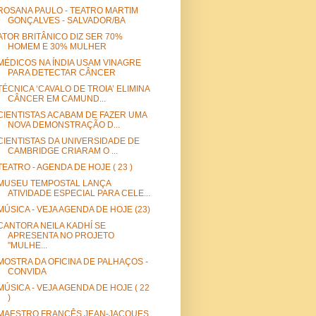
ROSANA PAULO - TEATRO MARTIM
GONÇALVES - SALVADOR/BA
ATOR BRITÂNICO DIZ SER 70%
HOMEM E 30% MULHER
MÉDICOS NA ÍNDIA USAM VINAGRE
PARA DETECTAR CÂNCER
TÉCNICA ‘CAVALO DE TROIA’ ELIMINA
CÂNCER EM CAMUND...
CIENTISTAS ACABAM DE FAZER UMA
NOVA DEMONSTRAÇÃO D...
CIENTISTAS DA UNIVERSIDADE DE
CAMBRIDGE CRIARAM O ...
TEATRO - AGENDA DE HOJE ( 23 )
MUSEU TEMPOSTAL LANÇA
ATIVIDADE ESPECIAL PARA CELE...
MÚSICA - VEJA AGENDA DE HOJE (23)
CANTORA NEILA KADHÍ SE
APRESENTA NO PROJETO
"MULHE...
MOSTRA DA OFICINA DE PALHAÇOS -
CONVIDA
MÚSICA - VEJA AGENDA DE HOJE ( 22
)
MAESTRO FRANCÊS JEAN-JACQUES