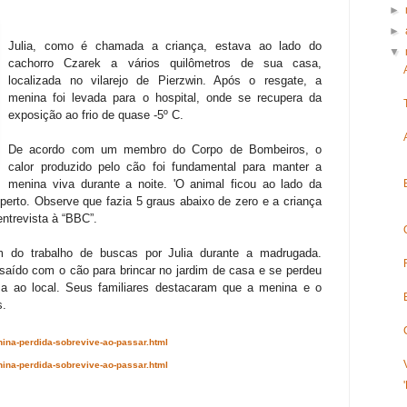
►
►
Julia, como é chamada a criança, estava ao lado do
▼
cachorro Czarek a vários quilômetros de sua casa,
localizada no vilarejo de Pierzwin. Após o resgate, a
menina foi levada para o hospital, onde se recupera da
exposição ao frio de quase -5º C.
De acordo com um membro do Corpo de Bombeiros, o
calor produzido pelo cão foi fundamental para manter a
menina viva durante a noite. 'O animal ficou ao lado da
perto. Observe que fazia 5 graus abaixo de zero e a criança
entrevista à “BBC”.
m do trabalho de buscas por Julia durante a madrugada.
saído com o cão para brincar no jardim de casa e se perdeu
ma ao local. Seus familiares destacaram que a menina e o
s.
ina-perdida-sobrevive-ao-passar.html
ina-perdida-sobrevive-ao-passar.html