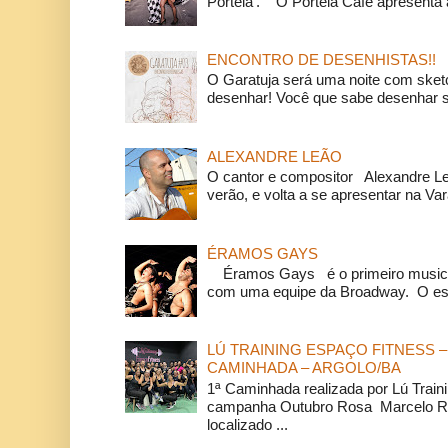
Portela'. O Portela Café apresenta a
ENCONTRO DE DESENHISTAS!!
O Garatuja será uma noite com ske
desenhar! Você que sabe desenhar s
ALEXANDRE LEÃO
O cantor e compositor Alexandre L
verão, e volta a se apresentar na Va
ÉRAMOS GAYS
Éramos Gays é o primeiro musical
com uma equipe da Broadway. O espe
LÚ TRAINING ESPAÇO FITNESS –
CAMINHADA – ARGOLO/BA
1ª Caminhada realizada por Lú Train
campanha Outubro Rosa Marcelo Ra
localizado ...