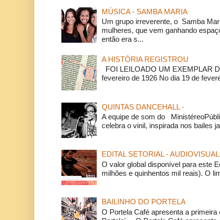
MÚSICA - SAMBA MARIA
Um grupo irreverente, o Samba Mar
mulheres, que vem ganhando espaço
então era s...
A HISTÓRIA REGISTROU
FOI LEILOADO UM EXEMPLAR DA
fevereiro de 1926 No dia 19 de feverei
QUINTAS DANCEHALL -
A equipe de som do MinistéreoPúbli
celebra o vinil, inspirada nos bailes j
EDITAL SETORIAL - AUDIOVISUAL
O valor global disponível para este E
milhões e quinhentos mil reais). O li
BAILINHO DO PORTELA
O Portela Café apresenta a primeira 