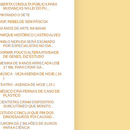
ABERTA CONSULTA PÚBLICA PARA
MUDANÇAS NA LEI DO FU...
PINTANDO O SETE
HOP, REBELDE SEM PÁSCOA
50 ANOS DE ARTE NA BAHIA
PARQUE HISTÓRICO CASTRO ALVES
PABLO NERUDA SERÁ EXUMADO
POR ESPECIALISTAS NO DIA...
DORMIR POUCO ALTERA ATIVIDADE
DE GENES, DIZ ESTUDO
MENINA DE 9 ANOS ARRECADA US$
17 MIL PARA CRIAR GA...
MÚSICA - VEJA AGENDA DE HOJE ( 24
)
TEATRO - AGENDA DE HOJE ( 24 )
MÉDICO CRIA PERNAS DE CANO DE
PLÁSTICO
CIENTISTAS CRIAM DISPOSITIVO
SUBCUTÂNEO QUE MONITO...
ESTUDO CONCLUI QUE FIM DOS
DINOSSAUROS 'FOI CAUSAD...
EUROPA DÁ 2 BILHÕES DE EUROS
PARA A CIÊNCIA