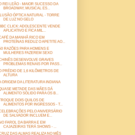
O REI LEÃO - MAIOR SUCESSO DA
BROADWAY, MUSICAL ES...
ILUSÃO ÓPTICA NATURAL - TORRE
DE LUZ NO GELO
BBC CLICK: ADOLESCENTE VENDE
APLICATIVO E FICA MIL...
CAFÉ DA MANHÃ RICO EM
PROTEÍNAS REDUZ O APETITE AO...
50 RAZÕES PARA HOMENS E
MULHERES FAZEREM SEXO
CHINÊS DESENVOLVE GRAVES
PROBLEMAS RENAIS POR PASS...
O PRÉDIO DE 1,6 KILÔMETROS DE
ALTURA
A ORIGEM DA LITERATURA INDIANA
QUASE METADE DAS MÃES DÁ
ALIMENTO SÓLIDO PARA OS B...
TROQUE DOIS QUILOS DE
ALIMENTOS POR INGRESSOS - T...
CELEBRAÇÕES PELO ANIVERSÁRIO
DE SALVADOR INCLUEM E...
NO FAROL DA BARRA E EM
CAJAZEIRAS TERÁ SHOWS - ...
CRUZ DAS ALMAS REALIZA NO MÊS