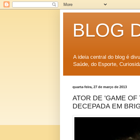
BLOG 
A ideia central do blog é di
Saúde, do Esporte, Curiosid
quarta-feira, 27 de março de 2013
ATOR DE 'GAME OF
DECEPADA EM BRI