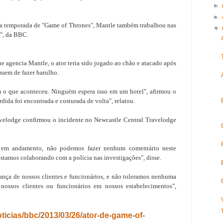
►
►
a temporada de "Game of Thrones", Mantle também trabalhou nas
▼
y", da BBC.
agencia Mantle, o ator teria sido jogado ao chão e atacado após
ssem de fazer barulho.
 o que aconteceu. Ninguém espera isso em um hotel", afirmou o
rdida foi encontrada e costurada de volta", relatou.
avelodge confirmou o incidente no Newcastle Central Travelodge
 em andamento, não podemos fazer nenhum comentário neste
amos colaborando com a polícia nas investigações", disse.
ança de nossos clientes e funcionários, e não toleramos nenhuma
ossos clientes ou funcionários em nossos estabelecimentos",
noticias/bbc/2013/03/26/ator-de-game-of-