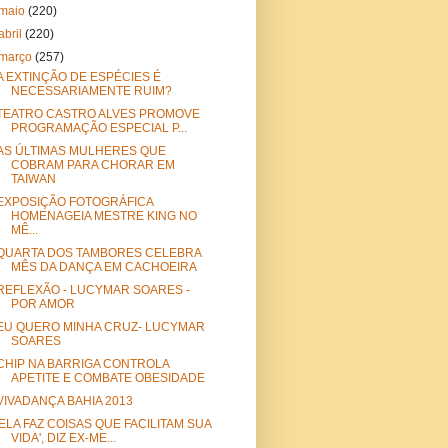
maio
(220)
abril
(220)
março
(257)
A EXTINÇÃO DE ESPÉCIES É
NECESSARIAMENTE RUIM?
TEATRO CASTRO ALVES PROMOVE
PROGRAMAÇÃO ESPECIAL P...
AS ÚLTIMAS MULHERES QUE
COBRAM PARA CHORAR EM
TAIWAN
EXPOSIÇÃO FOTOGRÁFICA
HOMENAGEIA MESTRE KING NO
MÊ...
QUARTA DOS TAMBORES CELEBRA
MÊS DA DANÇA EM CACHOEIRA
REFLEXÃO - LUCYMAR SOARES -
POR AMOR
EU QUERO MINHA CRUZ- LUCYMAR
SOARES
CHIP NA BARRIGA CONTROLA
APETITE E COMBATE OBESIDADE
VIVADANÇA BAHIA 2013
'ELA FAZ COISAS QUE FACILITAM SUA
VIDA', DIZ EX-ME...