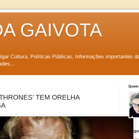
DA GAIVOTA
vulgar Cultura, Políticas Públicas, Informações importantes d
ades...
Quem 
 THRONES' TEM ORELHA
GA
ARQU