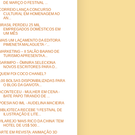
DE MARÇO O FESTIVAL ...
CORREIO LANÇA CONCURSO
CULTURAL EM HOMENAGEM AO
AN...
BRASIL PERDEU 25 MIL
EMPREGADOS DOMÉSTICOS EM
UM MÊS
MAIS UM LAÇAMENTO DA EDITORA
PIMENETA MALAGUETA -‘...
MARKETING – II SALÃO BAIANO DE
TURISMO APRESENTA A...
GARIMPO – ÒMNIRA SELECIONA
NOVOS ESCRITORES PARA O...
QUEM FOI COCO CHANEL?
100 BOLSAS DISPONIBILIZADAS PARA
O BLOG DA GAIVOTA...
ACONTECEU - MULHER EM CENA -
BATE PAPO TIRANDO DE ...
POESIA NO IML - AUDELINA MACIEIRA
BIBLIOTECA RECEBE “I FESTIVAL DE
ILUSTRAÇÃO E LITE...
VILAREJO 'MAIS RICO DA CHINA' TEM
HOTEL DE US$ 500...
ARTE EM REVISTA: ANIMAÇÃO 3D