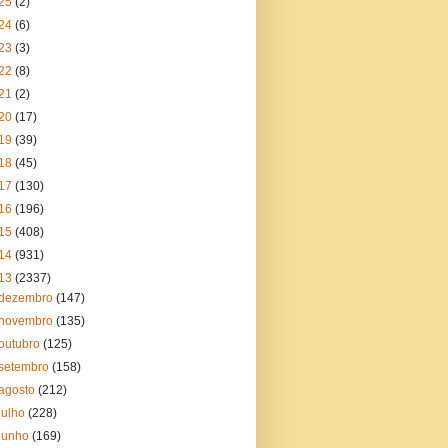
25
(2)
24
(6)
23
(3)
22
(8)
21
(2)
20
(17)
19
(39)
18
(45)
17
(130)
16
(196)
15
(408)
14
(931)
13
(2337)
dezembro
(147)
novembro
(135)
outubro
(125)
setembro
(158)
agosto
(212)
julho
(228)
junho
(169)