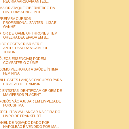
RECRIA VARSÓVIA ANTES...
'MAIOR ATAQUE CIBERNÉTICO DA
HISTÓRIA' ATINGE INTE...
PREPARA CURSOS
PROFISSIONALIZANTES - LIGA E
GANHE ...
ATOR DE 'GAME OF THRONES' TEM
ORELHA DECEPADA EM B...
HBO COGITA CRIAR SÉRIE
ANTECESSORA A GAME OF
THRON...
ÓLEOS ESSENCIAIS PODEM
COMBATER O CIÚME
COMO MELHORAR A SAÚDE ÍNTIMA
FEMININA
BILL GATES LANÇA CONCURSO PARA
CRIAÇÃO DE 'CAMISIN...
CIENTISTAS IDENTIFICAM ORIGEM DE
MAMÍFEROS PLACENT...
ROBÔS VÃO AJUDAR EM LIMPEZA DE
FUKUSHIMA
SECULTBA VAI LANÇAR NA FEIRA DO
LIVRO DE FRANKFURT...
ANEL DE NOIVADO DADO POR
NAPOLEÃO É VENDIDO POR MA...