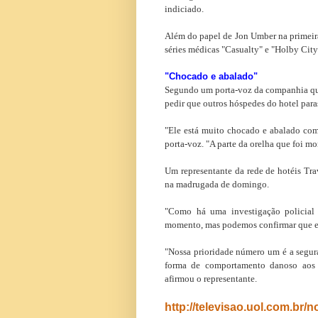
indiciado.
Além do papel de Jon Umber na primeir
séries médicas "Casualty" e "Holby Cit
"Chocado e abalado"
Segundo um porta-voz da companhia que 
pedir que outros hóspedes do hotel para
"Ele está muito chocado e abalado com
porta-voz. "A parte da orelha que foi mo
Um representante da rede de hotéis Tr
na madrugada de domingo.
"Como há uma investigação policial
momento, mas podemos confirmar que est
"Nossa prioridade número um é a segur
forma de comportamento danoso aos n
afirmou o representante.
http://televisao.uol.com.br/