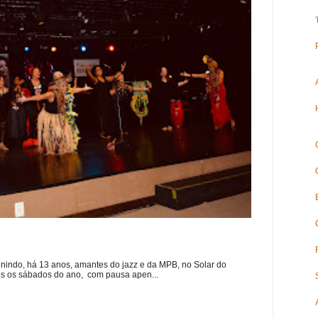
nindo, há 13 anos, amantes do jazz e da MPB, no Solar do
s os sábados do ano, com pausa apen...