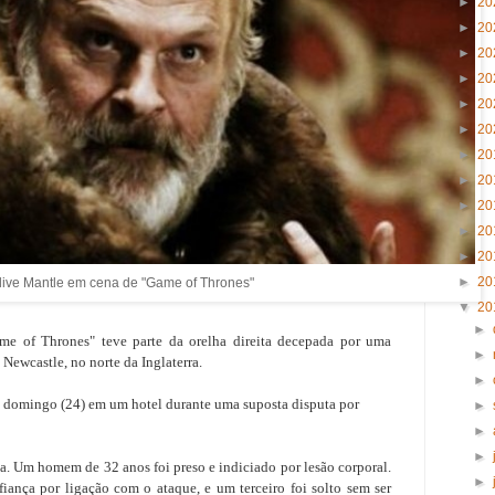
►
20
►
20
►
20
►
20
►
20
►
20
►
20
►
20
►
20
►
20
►
20
►
20
live Mantle em cena de "Game of Thrones"
▼
20
►
me of Thrones" teve parte da orelha direita decepada por uma
►
Newcastle, no norte da Inglaterra.
►
o domingo (24) em um hotel durante uma suposta disputa por
►
►
►
a. Um homem de 32 anos foi preso e indiciado por lesão corporal.
►
ança por ligação com o ataque, e um terceiro foi solto sem ser