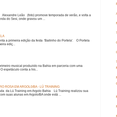
r Alexandre Leão (foto) promove temporada de verão, e volta a
nda do Sesi, onde gravou um ...
ELA
nta a primeira edição da festa 'Bailinho do Portela'. O Portela
ira ediç...
meiro musical produzido na Bahia em parceria com uma
 espetáculo conta a his...
O ROSA EM ARGOL0/BA - LÚ TRAINING
a da Lú Training em Argolo Bahia Lú Training realizou sua
om suas alunas em Argolo/BA onde está ...