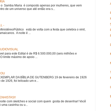
RIA
e, o Samba Maria é composto apenas por mulheres, que vem
ro de um universo que até então era s...
L -
nistéreoPúblico está de volta com a festa que celebra o vinil,
amaicanos. A noite é ...
 AUDIOVISUAL
ível para este Edital é de R$ 6.500.000,00 (seis milhões e
 O limite máximo de apoio ...
ROU
EMPLAR DA BÍBLIA DE GUTENBERG 19 de fevereiro de 1926
 de 1926, foi leiloado um e...
NHISTAS!!
noite com sketches e social com quem gosta de desenhar! Você
 uma casinha ou u...