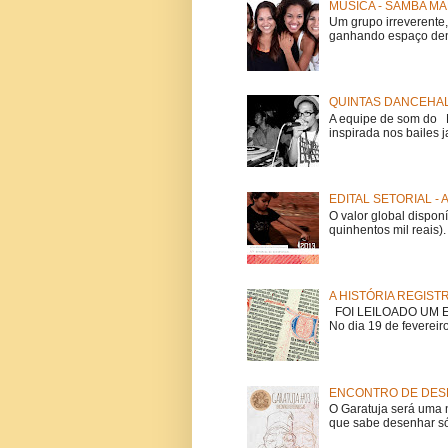
MÚSICA - SAMBA MA
Um grupo irreverent
ganhando espaço dent
QUINTAS DANCEHAL
A equipe de som do Mi
inspirada nos bailes j
EDITAL SETORIAL -
O valor global dispon
quinhentos mil reais).
A HISTÓRIA REGIST
FOI LEILOADO UM EX
No dia 19 de fevereiro
ENCONTRO DE DESE
O Garatuja será uma 
que sabe desenhar só