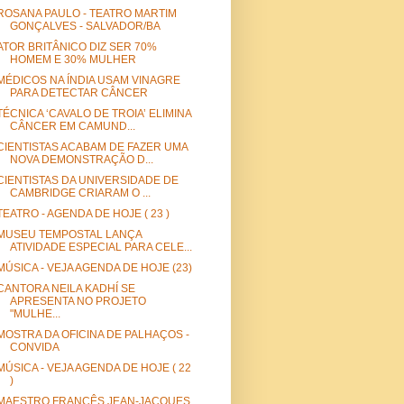
ROSANA PAULO - TEATRO MARTIM
GONÇALVES - SALVADOR/BA
ATOR BRITÂNICO DIZ SER 70%
HOMEM E 30% MULHER
MÉDICOS NA ÍNDIA USAM VINAGRE
PARA DETECTAR CÂNCER
TÉCNICA ‘CAVALO DE TROIA’ ELIMINA
CÂNCER EM CAMUND...
CIENTISTAS ACABAM DE FAZER UMA
NOVA DEMONSTRAÇÃO D...
CIENTISTAS DA UNIVERSIDADE DE
CAMBRIDGE CRIARAM O ...
TEATRO - AGENDA DE HOJE ( 23 )
MUSEU TEMPOSTAL LANÇA
ATIVIDADE ESPECIAL PARA CELE...
MÚSICA - VEJA AGENDA DE HOJE (23)
CANTORA NEILA KADHÍ SE
APRESENTA NO PROJETO
"MULHE...
MOSTRA DA OFICINA DE PALHAÇOS -
CONVIDA
MÚSICA - VEJA AGENDA DE HOJE ( 22
)
MAESTRO FRANCÊS JEAN-JACQUES