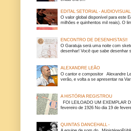
EDITAL SETORIAL - AUDIOVISUAL
O valor global disponível para este E
milhões e quinhentos mil reais). O li
ENCONTRO DE DESENHISTAS!!
O Garatuja será uma noite com ske
desenhar! Você que sabe desenhar s
ALEXANDRE LEÃO
O cantor e compositor Alexandre L
verão, e volta a se apresentar na Va
A HISTÓRIA REGISTROU
FOI LEILOADO UM EXEMPLAR DA
fevereiro de 1926 No dia 19 de feverei
QUINTAS DANCEHALL -
A equipe de som do MinistéreoPúbli