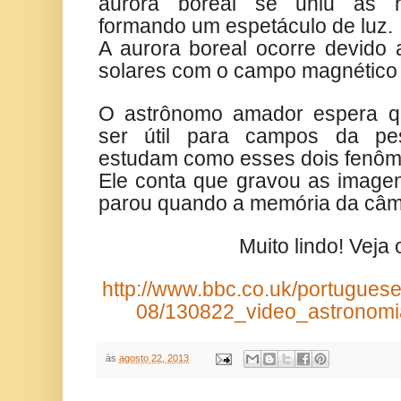
aurora boreal se uniu às nu
formando um espetáculo de luz.
A aurora boreal ocorre devido 
solares com o campo magnético 
O astrônomo amador espera q
ser útil para campos da pes
estudam como esses dois fenôme
Ele conta que gravou as image
parou quando a memória da câme
Muito lindo! Veja 
http://www.bbc.co.uk/portugues
08/130822_video_astronomia
às
agosto 22, 2013