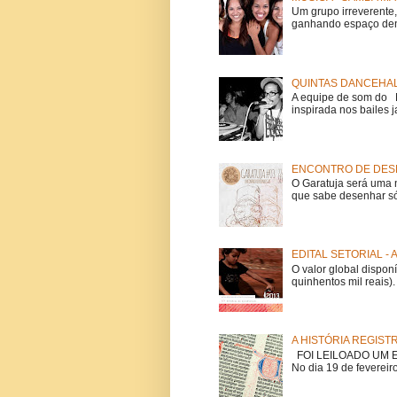
Um grupo irreverent
ganhando espaço dent
QUINTAS DANCEHAL
A equipe de som do Mi
inspirada nos bailes j
ENCONTRO DE DESE
O Garatuja será uma 
que sabe desenhar só
EDITAL SETORIAL -
O valor global dispon
quinhentos mil reais).
A HISTÓRIA REGIST
FOI LEILOADO UM EX
No dia 19 de fevereiro