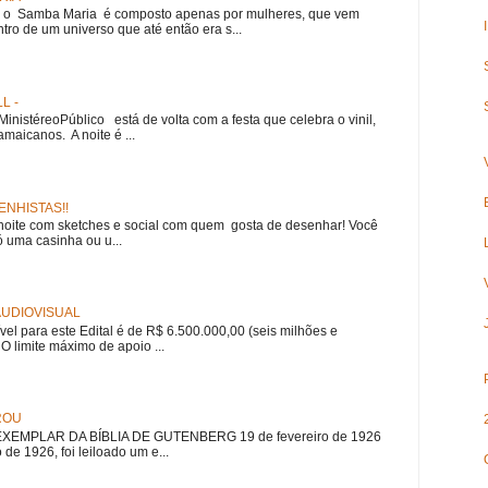
e, o Samba Maria é composto apenas por mulheres, que vem
ro de um universo que até então era s...
L -
nistéreoPúblico está de volta com a festa que celebra o vinil,
amaicanos. A noite é ...
NHISTAS!!
noite com sketches e social com quem gosta de desenhar! Você
 uma casinha ou u...
 AUDIOVISUAL
ível para este Edital é de R$ 6.500.000,00 (seis milhões e
 O limite máximo de apoio ...
ROU
EMPLAR DA BÍBLIA DE GUTENBERG 19 de fevereiro de 1926
 de 1926, foi leiloado um e...