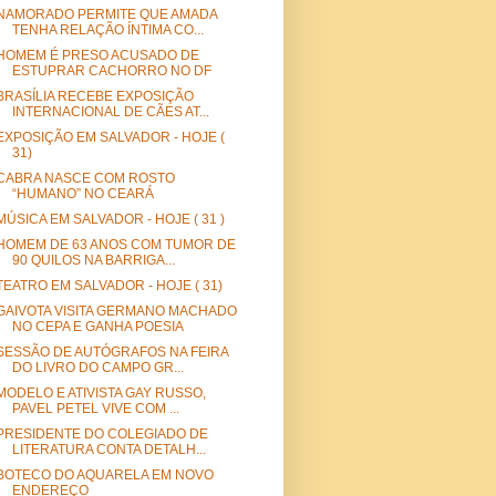
NAMORADO PERMITE QUE AMADA
TENHA RELAÇÃO ÍNTIMA CO...
HOMEM É PRESO ACUSADO DE
ESTUPRAR CACHORRO NO DF
BRASÍLIA RECEBE EXPOSIÇÃO
INTERNACIONAL DE CÃES AT...
EXPOSIÇÃO EM SALVADOR - HOJE (
31)
CABRA NASCE COM ROSTO
“HUMANO” NO CEARÁ
MÚSICA EM SALVADOR - HOJE ( 31 )
HOMEM DE 63 ANOS COM TUMOR DE
90 QUILOS NA BARRIGA...
TEATRO EM SALVADOR - HOJE ( 31)
GAIVOTA VISITA GERMANO MACHADO
NO CEPA E GANHA POESIA
SESSÃO DE AUTÓGRAFOS NA FEIRA
DO LIVRO DO CAMPO GR...
MODELO E ATIVISTA GAY RUSSO,
PAVEL PETEL VIVE COM ...
PRESIDENTE DO COLEGIADO DE
LITERATURA CONTA DETALH...
BOTECO DO AQUARELA EM NOVO
ENDEREÇO