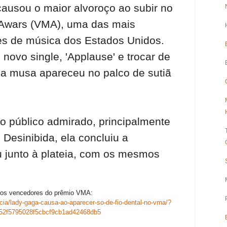
ausou o maior alvoroço ao subir no
 Awars (VMA), uma das mais
es de música dos Estados Unidos.
novo single, 'Applause' e trocar de
 a musa apareceu no palco de sutiã
o público admirado, principalmente
Desinibida, ela concluiu a
 junto à plateia, com os mesmos
 os vencedores do prêmio VMA:
icia/lady-gaga-causa-ao-aparecer-so-de-fio-dental-no-vma/?
52f5795028f5cbcf9cb1ad42468db5