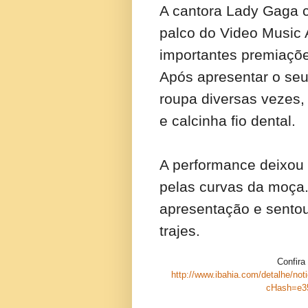
A cantora Lady Gaga c
palco do Video Music
importantes premiaçõ
Após apresentar o seu 
roupa diversas vezes,
e calcinha fio dental.
A performance deixou 
pelas curvas da moça. 
apresentação e sentou
trajes.
Confira
http://www.ibahia.com/detalhe/not
cHash=e3