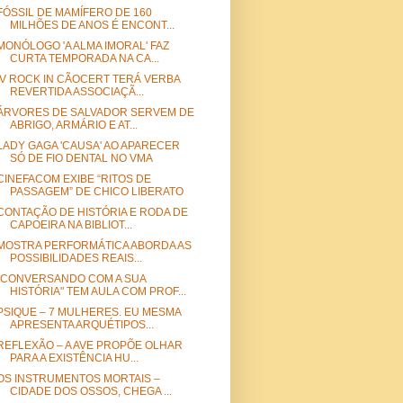
FÓSSIL DE MAMÍFERO DE 160
MILHÕES DE ANOS É ENCONT...
MONÓLOGO 'A ALMA IMORAL' FAZ
CURTA TEMPORADA NA CA...
IV ROCK IN CÃOCERT TERÁ VERBA
REVERTIDA ASSOCIAÇÃ...
ÁRVORES DE SALVADOR SERVEM DE
ABRIGO, ARMÁRIO E AT...
LADY GAGA 'CAUSA' AO APARECER
SÓ DE FIO DENTAL NO VMA
CINEFACOM EXIBE “RITOS DE
PASSAGEM” DE CHICO LIBERATO
CONTAÇÃO DE HISTÓRIA E RODA DE
CAPOEIRA NA BIBLIOT...
MOSTRA PERFORMÁTICA ABORDA AS
POSSIBILIDADES REAIS...
"CONVERSANDO COM A SUA
HISTÓRIA" TEM AULA COM PROF...
PSIQUE – 7 MULHERES. EU MESMA
APRESENTA ARQUÉTIPOS...
REFLEXÃO – A AVE PROPÕE OLHAR
PARA A EXISTÊNCIA HU...
OS INSTRUMENTOS MORTAIS –
CIDADE DOS OSSOS, CHEGA ...