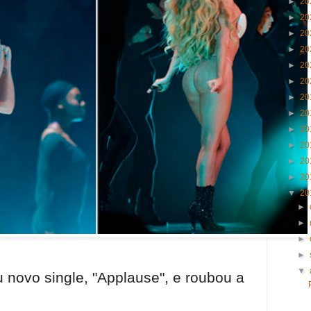
►
20
►
20
►
20
►
20
►
20
►
20
►
20
►
20
►
20
►
20
►
20
►
20
▼
20
►
►
►
►
▼
 novo single, "Applause", e roubou a