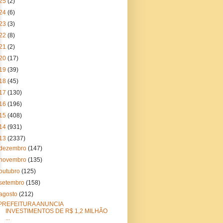
25
(2)
24
(6)
23
(3)
22
(8)
21
(2)
20
(17)
19
(39)
18
(45)
17
(130)
16
(196)
15
(408)
14
(931)
13
(2337)
dezembro
(147)
novembro
(135)
outubro
(125)
setembro
(158)
agosto
(212)
PREFEITURA ANUNCIA
INVESTIMENTOS DE R$ 1,2 MILHÃO
...