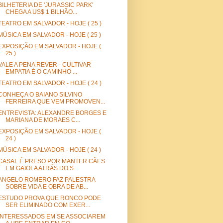
BILHETERIA DE 'JURASSIC PARK'
CHEGA A US$ 1 BILHÃO...
TEATRO EM SALVADOR - HOJE ( 25 )
MÚSICA EM SALVADOR - HOJE ( 25 )
EXPOSIÇÃO EM SALVADOR - HOJE (
25 )
VALE A PENA REVER - CULTIVAR
EMPATIA É O CAMINHO ...
TEATRO EM SALVADOR - HOJE ( 24 )
CONHEÇA O BAIANO SILVINO
FERREIRA QUE VEM PROMOVEN...
ENTREVISTA: ALEXANDRE BORGES E
MARIANA DE MORAES C...
EXPOSIÇÃO EM SALVADOR - HOJE (
24 )
MÚSICA EM SALVADOR - HOJE ( 24 )
CASAL É PRESO POR MANTER CÃES
EM GAIOLA ATRÁS DO S...
ANGELO ROMERO FAZ PALESTRA
SOBRE VIDA E OBRA DE AB...
ESTUDO PROVA QUE RONCO PODE
SER ELIMINADO COM EXER...
INTERESSADOS EM SE ASSOCIAREM