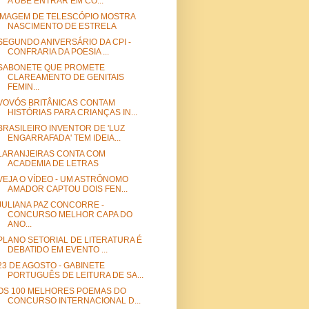
A UBE ENTRAR EM CO...
IMAGEM DE TELESCÓPIO MOSTRA
NASCIMENTO DE ESTRELA
SEGUNDO ANIVERSÁRIO DA CPI -
CONFRARIA DA POESIA ...
SABONETE QUE PROMETE
CLAREAMENTO DE GENITAIS
FEMIN...
VOVÓS BRITÂNICAS CONTAM
HISTÓRIAS PARA CRIANÇAS IN...
BRASILEIRO INVENTOR DE 'LUZ
ENGARRAFADA' TEM IDEIA...
LARANJEIRAS CONTA COM
ACADEMIA DE LETRAS
VEJA O VÍDEO - UM ASTRÔNOMO
AMADOR CAPTOU DOIS FEN...
JULIANA PAZ CONCORRE -
CONCURSO MELHOR CAPA DO
ANO...
PLANO SETORIAL DE LITERATURA É
DEBATIDO EM EVENTO ...
23 DE AGOSTO - GABINETE
PORTUGUÊS DE LEITURA DE SA...
OS 100 MELHORES POEMAS DO
CONCURSO INTERNACIONAL D...