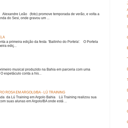
r Alexandre Leão (foto) promove temporada de verão, e volta a
nda do Sesi, onde gravou um ...
ELA
nta a primeira edição da festa 'Bailinho do Portela'. O Portela
ira ediç...
meiro musical produzido na Bahia em parceria com uma
 espetáculo conta a his...
O ROSA EM ARGOL0/BA - LÚ TRAINING
a da Lú Training em Argolo Bahia Lú Training realizou sua
om suas alunas em Argolo/BA onde está ...