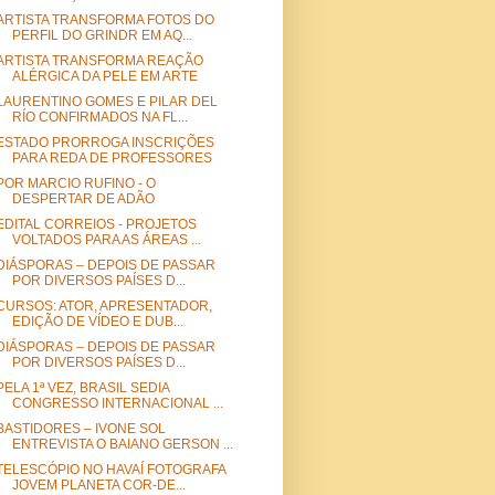
ARTISTA TRANSFORMA FOTOS DO
PERFIL DO GRINDR EM AQ...
ARTISTA TRANSFORMA REAÇÃO
ALÉRGICA DA PELE EM ARTE
LAURENTINO GOMES E PILAR DEL
RÍO CONFIRMADOS NA FL...
ESTADO PRORROGA INSCRIÇÕES
PARA REDA DE PROFESSORES
POR MARCIO RUFINO - O
DESPERTAR DE ADÃO
EDITAL CORREIOS - PROJETOS
VOLTADOS PARA AS ÁREAS ...
DIÁSPORAS – DEPOIS DE PASSAR
POR DIVERSOS PAÍSES D...
CURSOS: ATOR, APRESENTAD​OR,
EDIÇÃO DE VÍDEO E DUB...
DIÁSPORAS – DEPOIS DE PASSAR
POR DIVERSOS PAÍSES D...
PELA 1ª VEZ, BRASIL SEDIA
CONGRESSO INTERNACIONAL ...
BASTIDORES – IVONE SOL
ENTREVISTA O BAIANO GERSON ...
TELESCÓPIO NO HAVAÍ FOTOGRAFA
JOVEM PLANETA COR-DE...