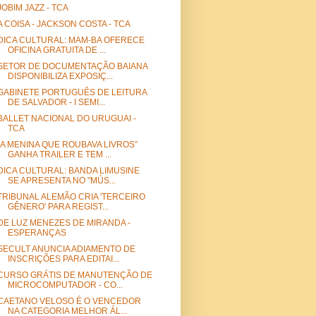
JOBIM JAZZ - TCA
A COISA - JACKSON COSTA - TCA
DICA CULTURAL: MAM-BA OFERECE
OFICINA GRATUITA DE ...
SETOR DE DOCUMENTAÇÃO BAIANA
DISPONIBILIZA EXPOSIÇ...
GABINETE PORTUGUÊS DE LEITURA
DE SALVADOR - I SEMI...
BALLET NACIONAL DO URUGUAI -
TCA
“A MENINA QUE ROUBAVA LIVROS”
GANHA TRAILER E TEM ...
DICA CULTURAL: BANDA LIMUSINE
SE APRESENTA NO "MÚS...
TRIBUNAL ALEMÃO CRIA 'TERCEIRO
GÊNERO' PARA REGIST...
DE LUZ MENEZES DE MIRANDA -
ESPERANÇAS
SECULT ANUNCIA ADIAMENTO DE
INSCRIÇÕES PARA EDITAI...
CURSO GRÁTIS DE MANUTENÇÃO DE
MICROCOMPUTADOR - CO...
CAETANO VELOSO É O VENCEDOR
NA CATEGORIA MELHOR ÁL...