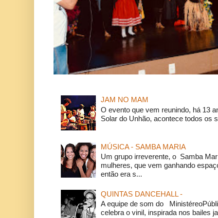
JAM NO MAM
O evento que vem reunindo, há 13 a
Solar do Unhão, acontece todos os 
MÚSICA - SAMBA MARIA
Um grupo irreverente, o Samba Mar
mulheres, que vem ganhando espaço
então era s...
QUINTAS DANCEHALL -
A equipe de som do MinistéreoPúbli
celebra o vinil, inspirada nos bailes j