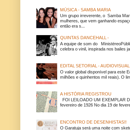
MÚSICA - SAMBA MARIA
Um grupo irreverente, o Samba Mar
mulheres, que vem ganhando espaço
então era s...
QUINTAS DANCEHALL -
A equipe de som do MinistéreoPúbli
celebra o vinil, inspirada nos bailes j
EDITAL SETORIAL - AUDIOVISUAL
O valor global disponível para este E
milhões e quinhentos mil reais). O li
A HISTÓRIA REGISTROU
FOI LEILOADO UM EXEMPLAR DA
fevereiro de 1926 No dia 19 de feverei
ENCONTRO DE DESENHISTAS!!
O Garatuja será uma noite com ske