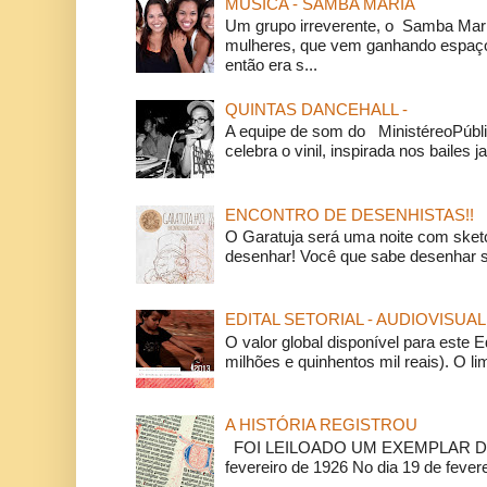
MÚSICA - SAMBA MARIA
Um grupo irreverente, o Samba Mar
mulheres, que vem ganhando espaço
então era s...
QUINTAS DANCEHALL -
A equipe de som do MinistéreoPúbli
celebra o vinil, inspirada nos bailes j
ENCONTRO DE DESENHISTAS!!
O Garatuja será uma noite com ske
desenhar! Você que sabe desenhar s
EDITAL SETORIAL - AUDIOVISUAL
O valor global disponível para este E
milhões e quinhentos mil reais). O li
A HISTÓRIA REGISTROU
FOI LEILOADO UM EXEMPLAR DA
fevereiro de 1926 No dia 19 de feverei