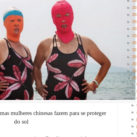
►
20
►
20
►
20
►
20
►
20
►
20
►
20
►
20
►
20
►
20
►
20
▼
20
►
►
►
►
umas mulheres chinesas fazem para se proteger
►
►
do sol
►
►