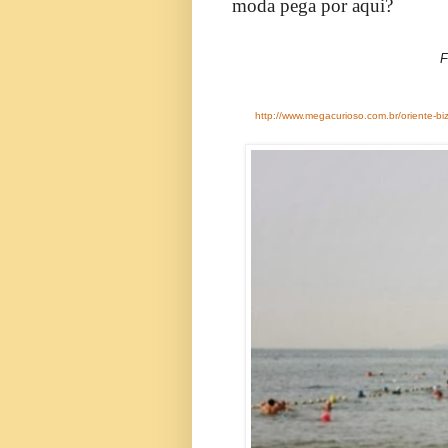
moda pega por aqui?
Fonte da im
http://www.megacurioso.com.br/oriente-bi