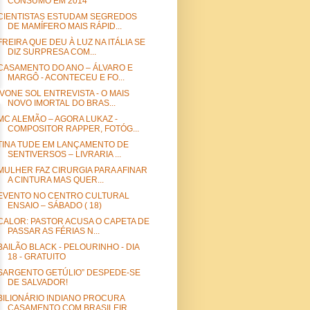
CONSUMO EM 2014
CIENTISTAS ESTUDAM SEGREDOS
DE MAMÍFERO MAIS RÁPID...
FREIRA QUE DEU À LUZ NA ITÁLIA SE
DIZ SURPRESA COM...
CASAMENTO DO ANO – ÁLVARO E
MARGÔ - ACONTECEU E FO...
IVONE SOL ENTREVISTA - O MAIS
NOVO IMORTAL DO BRAS...
MC ALEMÃO – AGORA LUKAZ -
COMPOSITOR RAPPER, FOTÓG...
TINA TUDE EM LANÇAMENTO DE
SENTIVERSOS – LIVRARIA ...
MULHER FAZ CIRURGIA PARA AFINAR
A CINTURA MAS QUER...
EVENTO NO CENTRO CULTURAL
ENSAIO – SÁBADO ( 18)
CALOR: PASTOR ACUSA O CAPETA DE
PASSAR AS FÉRIAS N...
BAILÃO BLACK - PELOURINHO - DIA
18 - GRATUITO
SARGENTO GETÚLIO” DESPEDE-SE
DE SALVADOR!
BILIONÁRIO INDIANO PROCURA
CASAMENTO COM BRASILEIR...