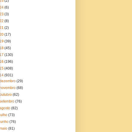
25
(2)
24
(6)
23
(3)
22
(8)
21
(2)
20
(17)
19
(39)
18
(45)
17
(130)
16
(196)
15
(408)
14
(931)
dezembro
(29)
novembro
(68)
outubro
(62)
setembro
(76)
agosto
(82)
julho
(73)
junho
(76)
maio
(81)