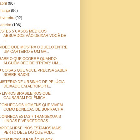
abril
(90)
março
(96)
fevereiro
(92)
janeiro
(106)
ESTES 5 CASOS MÉDICOS
ABSURDOS VÃO DEIXAR VOCÊ DE
...
VÍDEO QUE MOSTRA O DUELO ENTRE
UM CARTEIRO E UM GA...
SABE O QUE OCORRE QUANDO
ALGUÉM DECIDE "FRITAR" UM...
9 COISAS QUE VOCÊ PRECISA SABER
SOBRE RAIOS
MISTÉRIO DE URSINHO DE PELÚCIA
DEIXADO EM AEROPORT...
5 LIVROS BRASILEIROS QUE
CAUSARAM POLÊMICA
CONHEÇA OS HOMENS QUE VIVEM
COMO BONECAS DE BORRACHA
CONHEÇA ESTAS 7 TRANSEXUAIS
LINDAS E VENCEDORAS
APOCALIPSE: NÓS ESTAMOS MAIS
PERTO DELE DO QUE POD...
ATTEMPORAIS BAILÃO BLACK -