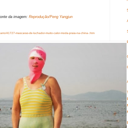
agem:
Reprodução/Peng Yangjun
zarro/41727-mascaras-de-luchador-muito-calor-moda-praia-na-china-.htm