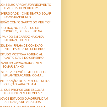
CONSELHO APROVA FORNECIMENTO
DE ATESTADO MÉDICO PA...
DIVERSIDADE – CINE-TEATRO SOLAR
BOA VISTA APRESENT...
VERÃO COM “O SAPATO DO MEU TIO”
TICO TICO NO FUBÁ ... OU OS
CHORÕES, DE ERNESTO NA...
O MUNDO EM CARTAZ NA CAIXA
CULTURAL DO RIO
DISLEXIA | FALHA DE CONEXÃO
ENTRE PARTES DO CÉREBRO
ESTUDO MOSTRA A POTENCIAL
PLASTICIDADE DO CÉREBRO
IRANIANO PASSA 60 ANOS SEM
TOMAR BANHO
ESTRELA PORNÔ TEME QUE SEUS
IMPLANTES ACABEM COM A...
“INTENSIVÃO” DE SEXO PODE SER A
SOLUÇÃO PARA CASAM...
LEI QUE PROPÕE QUE ESCOLAS
DISPONIBILIZEM EXEMPLAR...
NOVOS ESTUDOS QUADRUPLICAM
ESPERANÇA DE VIDA FORA ...