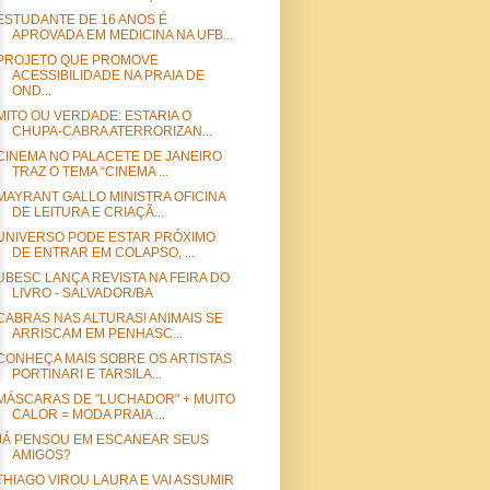
ESTUDANTE DE 16 ANOS É
APROVADA EM MEDICINA NA UFB...
PROJETO QUE PROMOVE
ACESSIBILIDADE NA PRAIA DE
OND...
MITO OU VERDADE: ESTARIA O
CHUPA-CABRA ATERRORIZAN...
CINEMA NO PALACETE DE JANEIRO
TRAZ O TEMA “CINEMA ...
MAYRANT GALLO MINISTRA OFICINA
DE LEITURA E CRIAÇÃ...
UNIVERSO PODE ESTAR PRÓXIMO
DE ENTRAR EM COLAPSO, ...
UBESC LANÇA REVISTA NA FEIRA DO
LIVRO - SALVADOR/BA
CABRAS NAS ALTURAS! ANIMAIS SE
ARRISCAM EM PENHASC...
CONHEÇA MAIS SOBRE OS ARTISTAS
PORTINARI E TARSILA...
MÁSCARAS DE "LUCHADOR" + MUITO
CALOR = MODA PRAIA ...
JÁ PENSOU EM ESCANEAR SEUS
AMIGOS?
THIAGO VIROU LAURA E VAI ASSUMIR