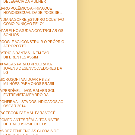
DELEGACIA DA MULHER
LIVRO POLÊMICO AFIRMA QUE
HOMOSSEXUALIDADE PODE SE...
INDIANA SOFRE ESTUPRO COLETIVO
COMO PUNIÇÃO PELO '...
APARELHO AJUDA A CONTROLAR OS
SONHOS
GOOGLE VAI CONSTRUIR O PRÓPRIO
AEROPORTO
PATRÍCIA DANTAS - NEM TÃO
DIFERENTES ASSIM
30 VAGAS PARA O PROGRAMA
JOVENS DESENVOLVEDORES DA
LG
MICROSOFT VAI DOAR R$ 2,8
MILHÕES PARA ONGS BRASIL...
IMPERDÍVEL - IVONE ALVES SOL
ENTREVISTA MEMBRO DA ...
CONFIRA A LISTA DOS INDICADOS AO
OSCAR 2014
FACEBOOK FAZ MAL PARA VOCÊ
COMEDIANTES TÊM 'ALTOS NÍVEIS
DE TRAÇOS PSICÓTICOS...
AS DEZ TENDÊNCIAS GLOBAIS DE