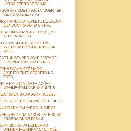
LARGO PEDRO ARCANJO -...
5 SOGRAS QUE NINGUÉM QUER TER.
VEJA O QUE ELAS FIZ...
APARTAMENTO REPLETO DE BACON
É ENCONTRADO NA CHINA...
SERÁ UM MUTANTE? CONHEÇA O
PORCO-OVELHA!
PORCOS ALIMENTADOS COM
MACONHA PRODUZEM BACON
MAIS...
CARTUNISTA PROMOVE FESTA DE
LANÇAMENTO DO SEU NOVO...
CONHEÇA A HISTÓRIA DO
APARTAMENTO SECRETO NO
TOPO ...
ARTE EM TODA PARTE: AÇÕES
MOVIMENTAM A CENA CULTUR...
TEATRO EM SALVADOR - HOJE 26
EXPOSIÇÃO EM SALVADOR - HOJE 26
MUSICA EM SALVADOR - HOJE 26
MARINHA DE SALVADOR SELECIONA
PROFISSIONAIS PARA S...
EX-MINISTRO DA DEFESA DO
CANADÁ FAZ AFIRMAÇÃO POLÊ...