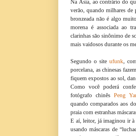
Na Ásia, ao contrário do q
verão, quando milhares de 
bronzeada não é algo muito 
morena é associada ao tra
clarinhas são sinônimo de so
mais vaidosos durante os me
Segundo o site
ufunk
, com
porcelana, as chinesas fazem
fiquem expostos ao sol, dan
Como você poderá confer
fotógrafo chinês
Peng Ya
quando comparados aos do p
praia com estranhas máscara
E aí, leitor, já imaginou ir
usando máscaras de “luchad