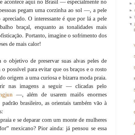
ue acontece aqui no Brasil — especialmente no
►
pessoas pegam uma corzinha ao sol —, a pele
►
►
apreciado. O interessante é que por lá a pele
▼
balho braçal, enquanto as tonalidades mais
fisticação. Portanto, imagine o sofrimento dos
ses de mais calor!
 o objetivo de preservar suas alvas peles de
 o possível para evitar que os braços e o rosto
do origem a uma curiosa e bizarra moda praia.
ir nas imagens a seguir — clicadas pelo
ngjun
—, além de usarem maiôs enormes
adrão brasileiro, as orientais também vão à
s:
 à praia e se deparar com um monte de mulheres
or” mexicano? Pior ainda: já pensou se essa