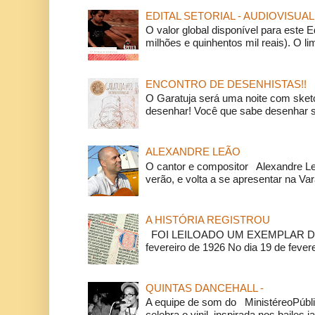
EDITAL SETORIAL - AUDIOVISUAL
O valor global disponível para este E
milhões e quinhentos mil reais). O li
ENCONTRO DE DESENHISTAS!!
O Garatuja será uma noite com ske
desenhar! Você que sabe desenhar s
ALEXANDRE LEÃO
O cantor e compositor Alexandre L
verão, e volta a se apresentar na Va
A HISTÓRIA REGISTROU
FOI LEILOADO UM EXEMPLAR DA
fevereiro de 1926 No dia 19 de feverei
QUINTAS DANCEHALL -
A equipe de som do MinistéreoPúbli
celebra o vinil, inspirada nos bailes j