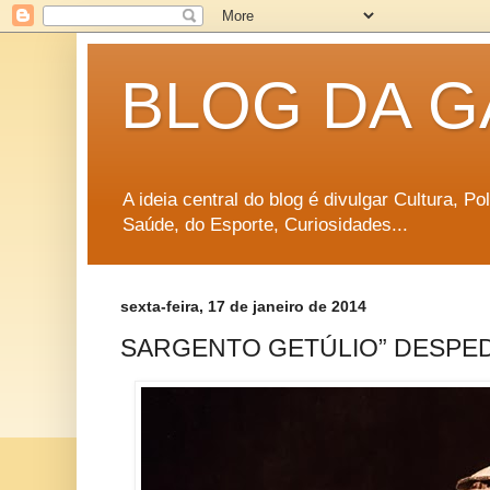
BLOG DA G
A ideia central do blog é divulgar Cultura, P
Saúde, do Esporte, Curiosidades...
sexta-feira, 17 de janeiro de 2014
SARGENTO GETÚLIO” DESPED