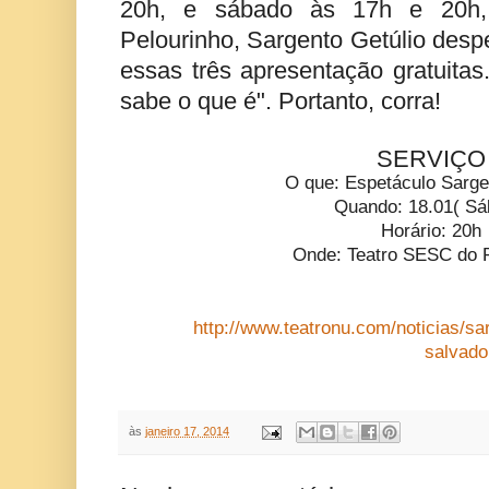
20h, e sábado às 17h e 20h
Pelourinho, Sargento Getúlio des
essas três apresentação gratuita
sabe o que é". Portanto, corra!
SERVIÇO
O que: Espetáculo Sarge
Quando: 18.01( Sá
Horário: 20h
Onde:
Teatro SESC do 
http://www.teatronu.com/noticias/sa
salvado
às
janeiro 17, 2014