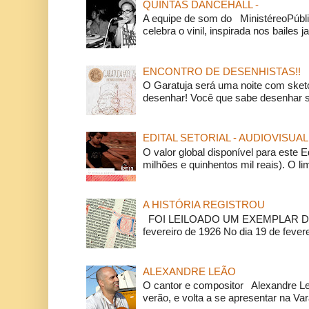
QUINTAS DANCEHALL -
A equipe de som do MinistéreoPúbli
celebra o vinil, inspirada nos bailes j
ENCONTRO DE DESENHISTAS!!
O Garatuja será uma noite com ske
desenhar! Você que sabe desenhar s
EDITAL SETORIAL - AUDIOVISUAL
O valor global disponível para este E
milhões e quinhentos mil reais). O li
A HISTÓRIA REGISTROU
FOI LEILOADO UM EXEMPLAR DA
fevereiro de 1926 No dia 19 de feverei
ALEXANDRE LEÃO
O cantor e compositor Alexandre L
verão, e volta a se apresentar na Va