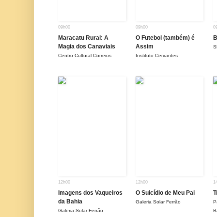
09h00
09h00
0
Maracatu Rural: A
O Futebol (também) é
B
Magia dos Canaviais
Assim
S
Centro Cultural Correios
Instituto Cervantes
12h00
12h00
1
Imagens dos Vaqueiros
O Suicídio de Meu Pai
T
da Bahia
Galeria Solar Ferrão
P
Galeria Solar Ferrão
B