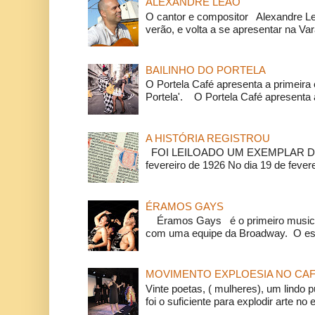
ALEXANDRE LEÃO
O cantor e compositor Alexandre L
verão, e volta a se apresentar na Va
BAILINHO DO PORTELA
O Portela Café apresenta a primeira 
Portela'. O Portela Café apresenta a
A HISTÓRIA REGISTROU
FOI LEILOADO UM EXEMPLAR DA
fevereiro de 1926 No dia 19 de feverei
ÉRAMOS GAYS
Éramos Gays é o primeiro musical
com uma equipe da Broadway. O espe
MOVIMENTO EXPLOESIA NO CAF
Vinte poetas, ( mulheres), um lindo p
foi o suficiente para explodir arte no