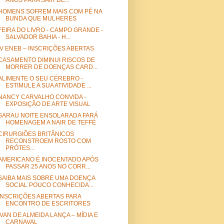
ANOS PARA SAIR DE...
HOMENS SOFREM MAIS COM PÉ NA
BUNDA QUE MULHERES
FEIRA DO LIVRO - CAMPO GRANDE -
SALVADOR BAHIA - H...
IV ENEB – INSCRIÇÕES ABERTAS
CASAMENTO DIMINUI RISCOS DE
MORRER DE DOENÇAS CARD...
ALIMENTE O SEU CÉREBRO -
ESTIMULE A SUA ATIVIDADE ...
NANCY CARVALHO CONVIDA -
EXPOSIÇÃO DE ARTE VISUAL
SARAU NOITE ENSOLARADA FARÁ
HOMENAGEM A NAIR DE TEFFÉ
CIRURGIÕES BRITÂNICOS
RECONSTROEM ROSTO COM
PRÓTES...
AMERICANO É INOCENTADO APÓS
PASSAR 25 ANOS NO CORR...
SAIBA MAIS SOBRE UMA DOENÇA
SOCIAL POUCO CONHECIDA...
INSCRIÇÕES ABERTAS PARA
ENCONTRO DE ESCRITORES
IVAN DE ALMEIDA LANÇA – MÍDIA E
CARNAVAL