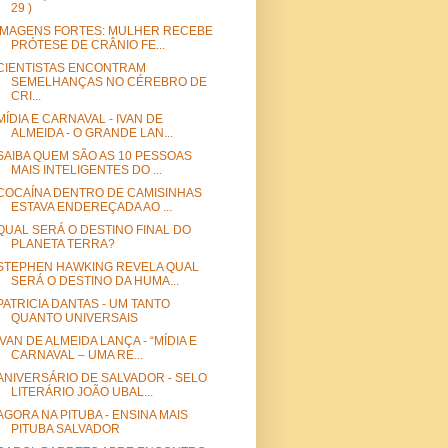
29 )
IMAGENS FORTES: MULHER RECEBE
PRÓTESE DE CRÂNIO FE...
CIENTISTAS ENCONTRAM
SEMELHANÇAS NO CÉREBRO DE
CRI...
MÍDIA E CARNAVAL - IVAN DE
ALMEIDA - O GRANDE LAN...
SAIBA QUEM SÃO AS 10 PESSOAS
MAIS INTELIGENTES DO ...
COCAÍNA DENTRO DE CAMISINHAS
ESTAVA ENDEREÇADA AO ...
QUAL SERÁ O DESTINO FINAL DO
PLANETA TERRA?
STEPHEN HAWKING REVELA QUAL
SERÁ O DESTINO DA HUMA...
PATRICIA DANTAS - UM TANTO
QUANTO UNIVERSAIS
IVAN DE ALMEIDA LANÇA - “MÍDIA E
CARNAVAL – UMA RE...
ANIVERSÁRIO DE SALVADOR - SELO
LITERÁRIO JOÃO UBAL...
AGORA NA PITUBA - ENSINA MAIS
PITUBA SALVADOR