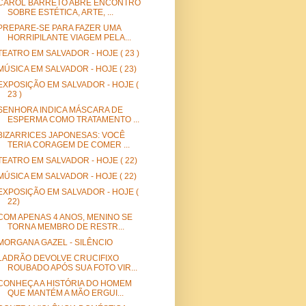
CAROL BARRETO ABRE ENCONTRO
SOBRE ESTÉTICA, ARTE, ...
PREPARE-SE PARA FAZER UMA
HORRIPILANTE VIAGEM PELA...
TEATRO EM SALVADOR - HOJE ( 23 )
MÚSICA EM SALVADOR - HOJE ( 23)
EXPOSIÇÃO EM SALVADOR - HOJE (
23 )
SENHORA INDICA MÁSCARA DE
ESPERMA COMO TRATAMENTO ...
BIZARRICES JAPONESAS: VOCÊ
TERIA CORAGEM DE COMER ...
TEATRO EM SALVADOR - HOJE ( 22)
MÚSICA EM SALVADOR - HOJE ( 22)
EXPOSIÇÃO EM SALVADOR - HOJE (
22)
COM APENAS 4 ANOS, MENINO SE
TORNA MEMBRO DE RESTR...
MORGANA GAZEL - SILÊNCIO
LADRÃO DEVOLVE CRUCIFIXO
ROUBADO APÓS SUA FOTO VIR...
CONHEÇA A HISTÓRIA DO HOMEM
QUE MANTÉM A MÃO ERGUI...