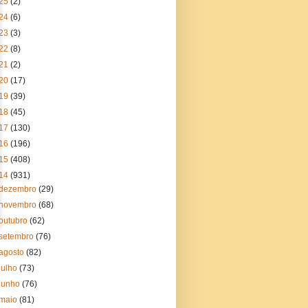
25
(2)
24
(6)
23
(3)
22
(8)
21
(2)
20
(17)
19
(39)
18
(45)
17
(130)
16
(196)
15
(408)
14
(931)
dezembro
(29)
novembro
(68)
outubro
(62)
setembro
(76)
agosto
(82)
julho
(73)
junho
(76)
maio
(81)