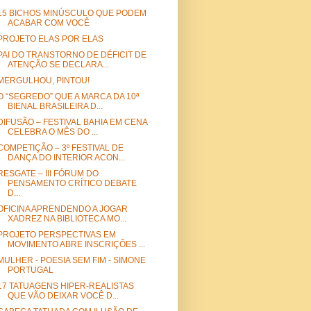
15 BICHOS MINÚSCULO QUE PODEM
ACABAR COM VOCÊ
PROJETO ELAS POR ELAS
PAI DO TRANSTORNO DE DÉFICIT DE
ATENÇÃO SE DECLARA...
MERGULHOU, PINTOU!
O “SEGREDO” QUE A MARCA DA 10ª
BIENAL BRASILEIRA D...
DIFUSÃO – FESTIVAL BAHIA EM CENA
CELEBRA O MÊS DO ...
COMPETIÇÃO – 3º FESTIVAL DE
DANÇA DO INTERIOR ACON...
RESGATE – III FÓRUM DO
PENSAMENTO CRÍTICO DEBATE
D...
OFICINA APRENDENDO A JOGAR
XADREZ NA BIBLIOTECA MO...
PROJETO PERSPECTIVAS EM
MOVIMENTO ABRE INSCRIÇÕES ...
MULHER - POESIA SEM FIM - SIMONE
PORTUGAL
17 TATUAGENS HIPER-REALISTAS
QUE VÃO DEIXAR VOCÊ D...