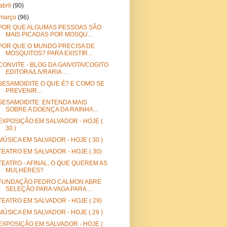
abril
(90)
março
(96)
POR QUE ALGUMAS PESSOAS SÃO
MAIS PICADAS POR MOSQU...
POR QUE O MUNDO PRECISA DE
MOSQUITOS? PARA EXISTIR...
CONVITE - BLOG DA GAIVOTA/COGITO
EDITORA/LIVRARIA ...
SESAMOIDITE O QUE É? E COMO SE
PREVENIR...
SESAMOIDITE: ENTENDA MAIS
SOBRE A DOENÇA DA RAINHA...
EXPOSIÇÃO EM SALVADOR - HOJE (
30 )
MÚSICA EM SALVADOR - HOJE ( 30 )
TEATRO EM SALVADOR - HOJE ( 30)
TEATRO - AFINAL, O QUE QUEREM AS
MULHERES?
FUNDAÇÃO PEDRO CALMON ABRE
SELEÇÃO PARA VAGA PARA ...
TEATRO EM SALVADOR - HOJE ( 29)
MÚSICA EM SALVADOR - HOJE ( 29 )
EXPOSIÇÃO EM SALVADOR - HOJE (