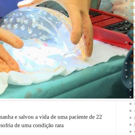
►
20
►
20
►
20
►
20
►
20
►
20
►
20
►
20
►
20
►
20
►
20
▼
20
►
►
►
►
►
emanha e salvou a vida de uma paciente de 22
►
sofria de uma condição rara
►
►