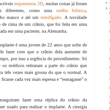
ncríveis
impressoras 3D
, muitas coisas já foram
►
▼
des diferentes, como uma
orelha biônica
,
nho manco e até um
minifígado
. A novidade
e de cima de um crânio, que foi feita em uma
ntada em uma paciente, na Alemanha.
nsplante é uma jovem de 22 anos que sofre de
de fazer com que o crânio dela aumente de
mpo, por isso a urgência do procedimento. Só
o os médicos retiraram a parte do crânio que
era três vezes mais grossa do que o normal. A
a ficasse cada vez mais espessa e “esmagasse” o
nseguiram fazer uma réplica do crânio da
ser usado para realizar o implante. A cirurgia