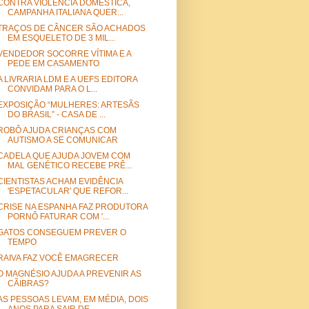
CONTRA VIOLÊNCIA DOMÉSTICA,
CAMPANHA ITALIANA QUER...
TRAÇOS DE CÂNCER SÃO ACHADOS
EM ESQUELETO DE 3 MIL...
VENDEDOR SOCORRE VÍTIMA E A
PEDE EM CASAMENTO
A LIVRARIA LDM E A UEFS EDITORA
CONVIDAM PARA O L...
EXPOSIÇÃO “MULHERES: ARTESÃS
DO BRASIL” - CASA DE ...
ROBÔ AJUDA CRIANÇAS COM
AUTISMO A SE COMUNICAR
CADELA QUE AJUDA JOVEM COM
MAL GENÉTICO RECEBE PRÊ...
CIENTISTAS ACHAM EVIDÊNCIA
'ESPETACULAR' QUE REFOR...
CRISE NA ESPANHA FAZ PRODUTORA
PORNÔ FATURAR COM '...
GATOS CONSEGUEM PREVER O
TEMPO
RAIVA FAZ VOCÊ EMAGRECER
O MAGNÉSIO AJUDA A PREVENIR AS
CÃIBRAS?
AS PESSOAS LEVAM, EM MÉDIA, DOIS