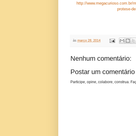
http://www.megacurioso.com.br/me
protese-de
às
março 28, 2014
Nenhum comentário:
Postar um comentário
Participe, opine, colabore, construa. Fa