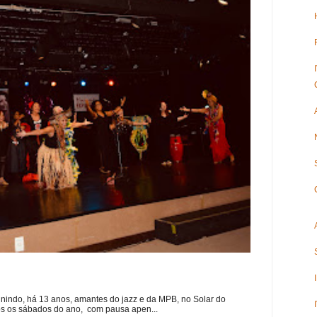
nindo, há 13 anos, amantes do jazz e da MPB, no Solar do
s os sábados do ano, com pausa apen...