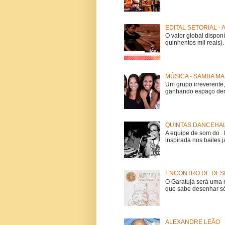
EDITAL SETORIAL -
O valor global dispon
quinhentos mil reais).
MÚSICA - SAMBA MA
Um grupo irreverent
ganhando espaço dent
QUINTAS DANCEHAL
A equipe de som do Mi
inspirada nos bailes j
ENCONTRO DE DESE
O Garatuja será uma 
que sabe desenhar só
ALEXANDRE LEÃO