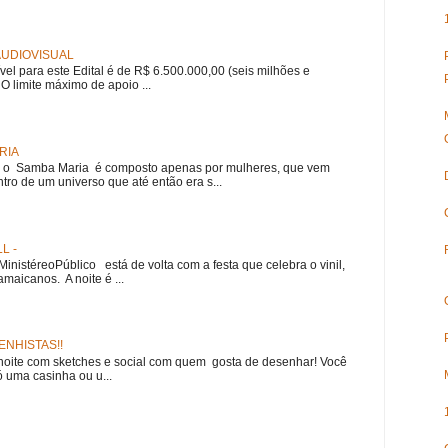
 AUDIOVISUAL
ível para este Edital é de R$ 6.500.000,00 (seis milhões e
 O limite máximo de apoio ...
RIA
e, o Samba Maria é composto apenas por mulheres, que vem
ro de um universo que até então era s...
L -
nistéreoPúblico está de volta com a festa que celebra o vinil,
amaicanos. A noite é ...
NHISTAS!!
noite com sketches e social com quem gosta de desenhar! Você
 uma casinha ou u...