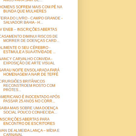
ANOS PARA SAIR DE...
HOMENS SOFREM MAIS COM PÉ NA
BUNDA QUE MULHERES
FEIRA DO LIVRO - CAMPO GRANDE -
SALVADOR BAHIA - H...
IV ENEB – INSCRIÇÕES ABERTAS
CASAMENTO DIMINUI RISCOS DE
MORRER DE DOENÇAS CARD...
ALIMENTE O SEU CÉREBRO -
ESTIMULE A SUA ATIVIDADE ...
NANCY CARVALHO CONVIDA -
EXPOSIÇÃO DE ARTE VISUAL
SARAU NOITE ENSOLARADA FARÁ
HOMENAGEM A NAIR DE TEFFÉ
CIRURGIÕES BRITÂNICOS
RECONSTROEM ROSTO COM
PRÓTES...
AMERICANO É INOCENTADO APÓS
PASSAR 25 ANOS NO CORR...
SAIBA MAIS SOBRE UMA DOENÇA
SOCIAL POUCO CONHECIDA...
INSCRIÇÕES ABERTAS PARA
ENCONTRO DE ESCRITORES
IVAN DE ALMEIDA LANÇA – MÍDIA E
CARNAVAL