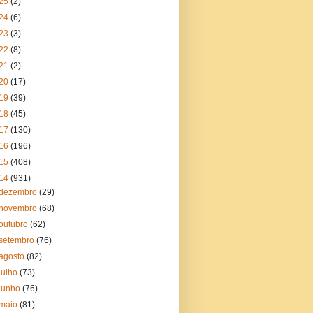
25
(2)
24
(6)
23
(3)
22
(8)
21
(2)
20
(17)
19
(39)
18
(45)
17
(130)
16
(196)
15
(408)
14
(931)
dezembro
(29)
novembro
(68)
outubro
(62)
setembro
(76)
agosto
(82)
julho
(73)
junho
(76)
maio
(81)