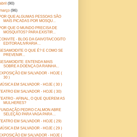
abril
(90)
março
(96)
POR QUE ALGUMAS PESSOAS SÃO
MAIS PICADAS POR MOSQU...
POR QUE O MUNDO PRECISA DE
MOSQUITOS? PARA EXISTIR...
CONVITE - BLOG DA GAIVOTA/COGITO
EDITORA/LIVRARIA ...
SESAMOIDITE O QUE É? E COMO SE
PREVENIR...
SESAMOIDITE: ENTENDA MAIS
SOBRE A DOENÇA DA RAINHA...
EXPOSIÇÃO EM SALVADOR - HOJE (
30 )
MÚSICA EM SALVADOR - HOJE ( 30 )
TEATRO EM SALVADOR - HOJE ( 30)
TEATRO - AFINAL, O QUE QUEREM AS
MULHERES?
FUNDAÇÃO PEDRO CALMON ABRE
SELEÇÃO PARA VAGA PARA ...
TEATRO EM SALVADOR - HOJE ( 29)
MÚSICA EM SALVADOR - HOJE ( 29 )
EXPOSIÇÃO EM SALVADOR - HOJE (