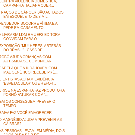
CONTRA VIOLÊNCIA DOMÉSTICA,
CAMPANHA ITALIANA QUER...
TRAÇOS DE CÂNCER SÃO ACHADOS
EM ESQUELETO DE 3 MIL...
VENDEDOR SOCORRE VÍTIMA E A
PEDE EM CASAMENTO
A LIVRARIA LDM E A UEFS EDITORA
CONVIDAM PARA O L...
EXPOSIÇÃO “MULHERES: ARTESÃS
DO BRASIL” - CASA DE ...
ROBÔ AJUDA CRIANÇAS COM
AUTISMO A SE COMUNICAR
CADELA QUE AJUDA JOVEM COM
MAL GENÉTICO RECEBE PRÊ...
CIENTISTAS ACHAM EVIDÊNCIA
'ESPETACULAR' QUE REFOR...
CRISE NA ESPANHA FAZ PRODUTORA
PORNÔ FATURAR COM '...
GATOS CONSEGUEM PREVER O
TEMPO
RAIVA FAZ VOCÊ EMAGRECER
O MAGNÉSIO AJUDA A PREVENIR AS
CÃIBRAS?
AS PESSOAS LEVAM, EM MÉDIA, DOIS