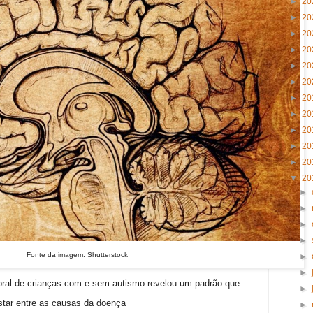
►
20
►
20
►
20
►
20
►
20
►
20
►
20
►
20
►
20
►
20
►
20
▼
20
►
►
►
►
Fonte da imagem: Shutterstock
►
►
ebral de crianças com e sem autismo revelou um padrão que
►
star entre as causas da doença
►