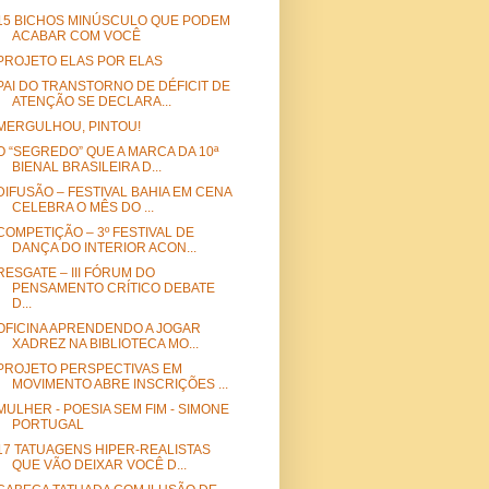
15 BICHOS MINÚSCULO QUE PODEM
ACABAR COM VOCÊ
PROJETO ELAS POR ELAS
PAI DO TRANSTORNO DE DÉFICIT DE
ATENÇÃO SE DECLARA...
MERGULHOU, PINTOU!
O “SEGREDO” QUE A MARCA DA 10ª
BIENAL BRASILEIRA D...
DIFUSÃO – FESTIVAL BAHIA EM CENA
CELEBRA O MÊS DO ...
COMPETIÇÃO – 3º FESTIVAL DE
DANÇA DO INTERIOR ACON...
RESGATE – III FÓRUM DO
PENSAMENTO CRÍTICO DEBATE
D...
OFICINA APRENDENDO A JOGAR
XADREZ NA BIBLIOTECA MO...
PROJETO PERSPECTIVAS EM
MOVIMENTO ABRE INSCRIÇÕES ...
MULHER - POESIA SEM FIM - SIMONE
PORTUGAL
17 TATUAGENS HIPER-REALISTAS
QUE VÃO DEIXAR VOCÊ D...