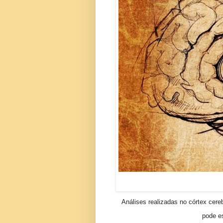
Análises realizadas no córtex cer
pode e