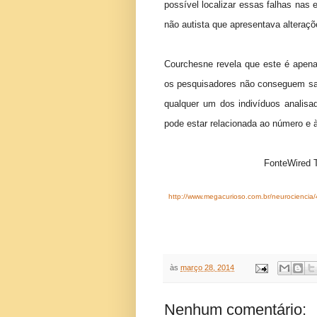
possível localizar essas falhas nas 
não autista que apresentava alteraçõ
Courchesne revela que este é apen
os pesquisadores não conseguem sab
qualquer um dos indivíduos analisa
pode estar relacionada ao número e 
FonteWired T
http://www.megacurioso.com.br/neurociencia
às
março 28, 2014
Nenhum comentário: