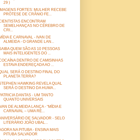
29 )
IMAGENS FORTES: MULHER RECEBE
PRÓTESE DE CRÂNIO FE...
CIENTISTAS ENCONTRAM
SEMELHANÇAS NO CÉREBRO DE
CRI...
MÍDIA E CARNAVAL - IVAN DE
ALMEIDA - O GRANDE LAN...
SAIBA QUEM SÃO AS 10 PESSOAS
MAIS INTELIGENTES DO ...
COCAÍNA DENTRO DE CAMISINHAS
ESTAVA ENDEREÇADA AO ...
QUAL SERÁ O DESTINO FINAL DO
PLANETA TERRA?
STEPHEN HAWKING REVELA QUAL
SERÁ O DESTINO DA HUMA...
PATRICIA DANTAS - UM TANTO
QUANTO UNIVERSAIS
IVAN DE ALMEIDA LANÇA - “MÍDIA E
CARNAVAL – UMA RE...
ANIVERSÁRIO DE SALVADOR - SELO
LITERÁRIO JOÃO UBAL...
AGORA NA PITUBA - ENSINA MAIS
PITUBA SALVADOR