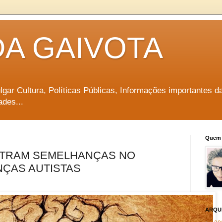
DA GAIVOTA
vulgar Cultura, Políticas Públicas, Informações importantes d
ades...
Quem 
NTRAM SEMELHANÇAS NO
NÇAS AUTISTAS
ARQU