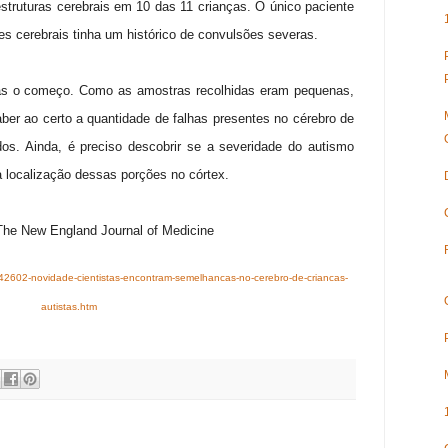
estruturas cerebrais em 10 das 11 crianças. O único paciente
es cerebrais tinha um histórico de convulsões severas.
as o começo. Como as amostras recolhidas eram pequenas,
er ao certo a quantidade de falhas presentes no cérebro de
dos. Ainda, é preciso descobrir se a severidade do autismo
à localização dessas porções no córtex.
he New England Journal of Medicine
/42602-novidade-cientistas-encontram-semelhancas-no-cerebro-de-criancas-
autistas.htm