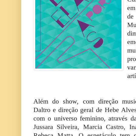
em 
de
Mu
di
eme
mu
pr
va
art
Além do show, com direção music
Daltro e direção geral de Hebe Alves,
com o universo feminino, através d
Jussara Silveira, Marcia Castro, In
Rebeca Matta. O espetáculo tem c