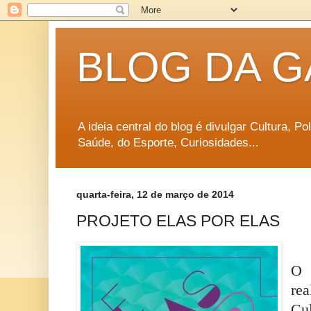
BLOG DA G
A ideia central do blog é divulgar Cultura, P
Saúde, do Esporte, Curiosidades...
quarta-feira, 12 de março de 2014
PROJETO ELAS POR ELAS
O 
rea
Cu