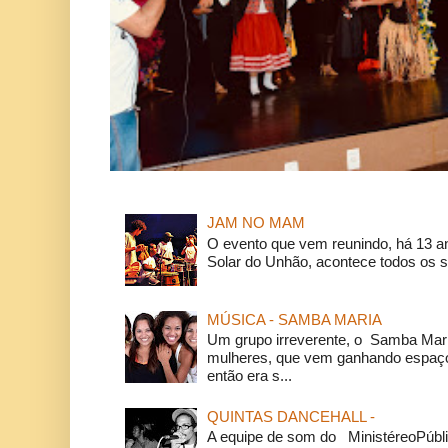
JAM NO MAM
O evento que vem reunindo, há 13 a
Solar do Unhão, acontece todos os 
MÚSICA - SAMBA MARIA
Um grupo irreverente, o Samba Mar
mulheres, que vem ganhando espaço
então era s...
QUINTAS DANCEHALL -
A equipe de som do MinistéreoPúbli