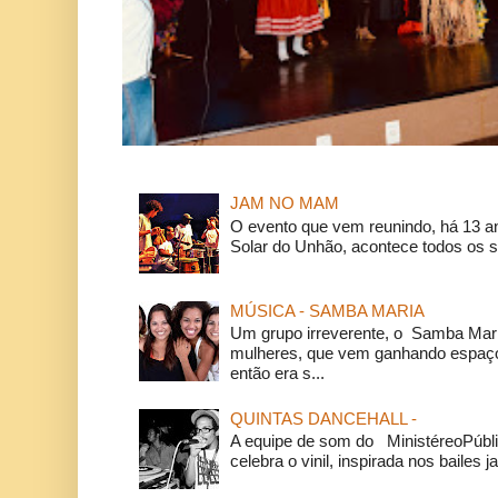
JAM NO MAM
O evento que vem reunindo, há 13 a
Solar do Unhão, acontece todos os 
MÚSICA - SAMBA MARIA
Um grupo irreverente, o Samba Mar
mulheres, que vem ganhando espaço
então era s...
QUINTAS DANCEHALL -
A equipe de som do MinistéreoPúbli
celebra o vinil, inspirada nos bailes j