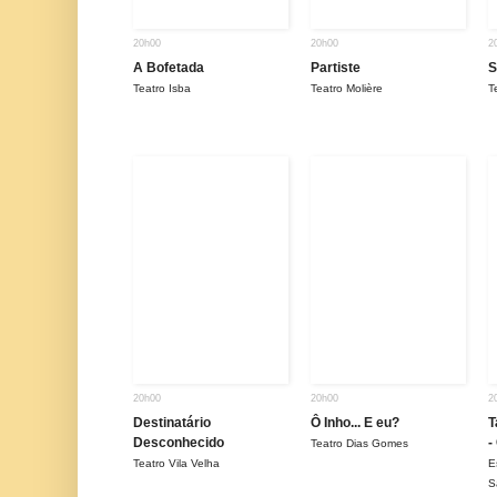
20h00
20h00
2
A Bofetada
Partiste
S
Teatro Isba
Teatro Molière
T
20h00
20h00
2
Destinatário
Ô Inho... E eu?
T
Desconhecido
-
Teatro Dias Gomes
Teatro Vila Velha
E
S