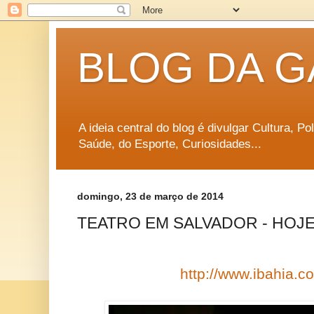
BLOG DA G
A ideia central do blog é divulgar Cultura, P
Saúde, do Esporte, Curiosidades...
domingo, 23 de março de 2014
TEATRO EM SALVADOR - HOJE (
http://www.ibahia.co