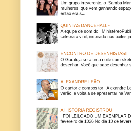
Um grupo irreverente, o Samba Mar
mulheres, que vem ganhando espaço
então era s...
QUINTAS DANCEHALL -
A equipe de som do MinistéreoPúbli
celebra o vinil, inspirada nos bailes j
ENCONTRO DE DESENHISTAS!!
O Garatuja será uma noite com ske
desenhar! Você que sabe desenhar s
ALEXANDRE LEÃO
O cantor e compositor Alexandre L
verão, e volta a se apresentar na Va
A HISTÓRIA REGISTROU
FOI LEILOADO UM EXEMPLAR DA
fevereiro de 1926 No dia 19 de feverei