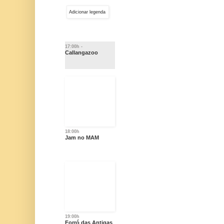
Adicionar legenda
17:00h -
Callangazoo
18:00h
Jam no MAM
19:00h
Forró das Antigas