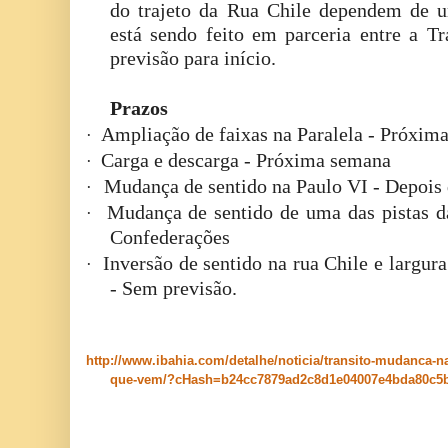
do trajeto da Rua Chile dependem de u
está sendo feito em parceria entre a T
previsão para início.
Prazos
Ampliação de faixas na Paralela - Próxim
·
Carga e descarga - Próxima semana
·
Mudança de sentido na Paulo VI - Depois
·
Mudança de sentido de uma das pistas d
·
Confederações
Inversão de sentido na rua Chile e largur
·
- Sem previsão.
http://www.ibahia.com/detalhe/noticia/transito-mudanca-
que-vem/?cHash=b24cc7879ad2c8d1e04007e4bda80c5