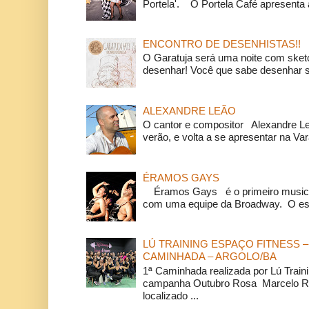
Portela'. O Portela Café apresenta a
ENCONTRO DE DESENHISTAS!!
O Garatuja será uma noite com ske
desenhar! Você que sabe desenhar s
ALEXANDRE LEÃO
O cantor e compositor Alexandre L
verão, e volta a se apresentar na Va
ÉRAMOS GAYS
Éramos Gays é o primeiro musical
com uma equipe da Broadway. O espe
LÚ TRAINING ESPAÇO FITNESS –
CAMINHADA – ARGOLO/BA
1ª Caminhada realizada por Lú Train
campanha Outubro Rosa Marcelo Ra
localizado ...