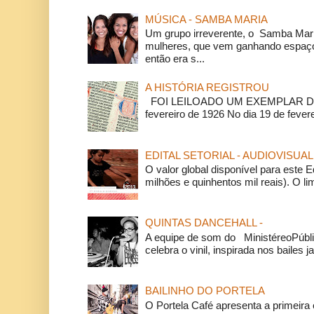
MÚSICA - SAMBA MARIA
Um grupo irreverente, o Samba Mar
mulheres, que vem ganhando espaço
então era s...
A HISTÓRIA REGISTROU
FOI LEILOADO UM EXEMPLAR DA
fevereiro de 1926 No dia 19 de feverei
EDITAL SETORIAL - AUDIOVISUAL
O valor global disponível para este E
milhões e quinhentos mil reais). O li
QUINTAS DANCEHALL -
A equipe de som do MinistéreoPúbli
celebra o vinil, inspirada nos bailes j
BAILINHO DO PORTELA
O Portela Café apresenta a primeira 