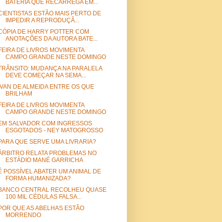
BATERIA QUE RECARREGA EM...
CIENTISTAS ESTÃO MAIS PERTO DE
IMPEDIR A REPRODUÇÃ...
CÓPIA DE HARRY POTTER COM
ANOTAÇÕES DA AUTORA BATE...
FEIRA DE LIVROS MOVIMENTA
CAMPO GRANDE NESTE DOMINGO
TRÂNSITO: MUDANÇA NA PARALELA
DEVE COMEÇAR NA SEMA...
IVAN DE ALMEIDA ENTRE OS QUE
BRILHAM
FEIRA DE LIVROS MOVIMENTA
CAMPO GRANDE NESTE DOMINGO
EM SALVADOR COM INGRESSOS
ESGOTADOS - NEY MATOGROSSO
PARA QUE SERVE UMA LIVRARIA?
ÁRBITRO RELATA PROBLEMAS NO
ESTÁDIO MANÉ GARRICHA
É POSSÍVEL ABATER UM ANIMAL DE
FORMA HUMANIZADA?
BANCO CENTRAL RECOLHEU QUASE
100 MIL CÉDULAS FALSA...
POR QUE AS ABELHAS ESTÃO
MORRENDO