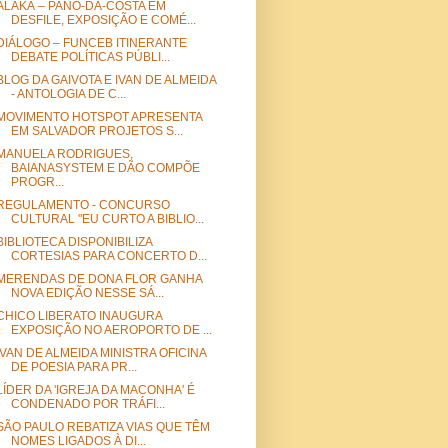
ALAKÁ – PANO-DA-COSTA EM
DESFILE, EXPOSIÇÃO E COMÉ...
DIÁLOGO – FUNCEB ITINERANTE
DEBATE POLÍTICAS PÚBLI...
BLOG DA GAIVOTA E IVAN DE ALMEIDA
- ANTOLOGIA DE C...
MOVIMENTO HOTSPOT APRESENTA
EM SALVADOR PROJETOS S...
MANUELA RODRIGUES,
BAIANASYSTEM E DÃO COMPÕE
PROGR...
REGULAMENTO - CONCURSO
CULTURAL "EU CURTO A BIBLIO...
BIBLIOTECA DISPONIBILIZA
CORTESIAS PARA CONCERTO D...
MERENDAS DE DONA FLOR GANHA
NOVA EDIÇÃO NESSE SÁ...
CHICO LIBERATO INAUGURA
EXPOSIÇÃO NO AEROPORTO DE ...
IVAN DE ALMEIDA MINISTRA OFICINA
DE POESIA PARA PR...
LÍDER DA 'IGREJA DA MACONHA' É
CONDENADO POR TRÁFI...
SÃO PAULO REBATIZA VIAS QUE TÊM
NOMES LIGADOS À DI...