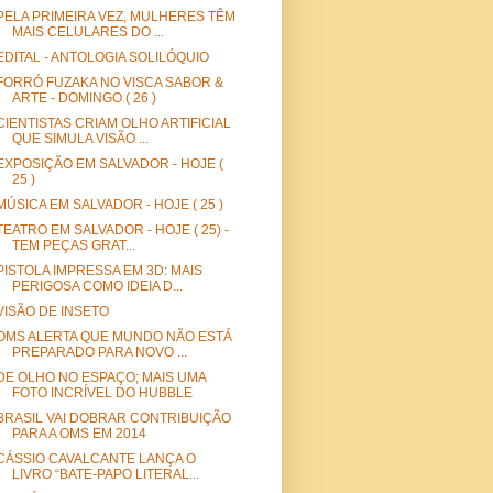
PELA PRIMEIRA VEZ, MULHERES TÊM
MAIS CELULARES DO ...
EDITAL - ANTOLOGIA SOLILÓQUIO
FORRÓ FUZAKA NO VISCA SABOR &
ARTE - DOMINGO ( 26 )
CIENTISTAS CRIAM OLHO ARTIFICIAL
QUE SIMULA VISÃO ...
EXPOSIÇÃO EM SALVADOR - HOJE (
25 )
MÚSICA EM SALVADOR - HOJE ( 25 )
TEATRO EM SALVADOR - HOJE ( 25) -
TEM PEÇAS GRAT...
PISTOLA IMPRESSA EM 3D: MAIS
PERIGOSA COMO IDEIA D...
VISÃO DE INSETO
OMS ALERTA QUE MUNDO NÃO ESTÁ
PREPARADO PARA NOVO ...
DE OLHO NO ESPAÇO; MAIS UMA
FOTO INCRÍVEL DO HUBBLE
BRASIL VAI DOBRAR CONTRIBUIÇÃO
PARA A OMS EM 2014
CÁSSIO CAVALCANTE LANÇA O
LIVRO “BATE-PAPO LITERAL...