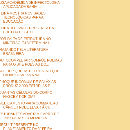
LIGA ACADÊMICA DE INFECTOLOGIA
APLICADA DA BAHIA -...
FEIRA MOSTRA NOVIDADES
TECNOLÓGICAS PARA A
EDUCAÇÃO
FEIRA DO LIVRO - PRESENÇA DA
EDITORA COGITO
POR FALTA DE ESTRUTURA NO
MINEIRÃO, TJ DETERMINA I...
VIAJANDO PELA LITERATURA
BRASILEIRA
AUTOCOMPLETAR COMPÕE POEMAS
PARA O SITE POESIAS DO...
MULHER QUE TATUOU ''HAJA O QUE
HAJAR'' USA FAMA NA...
CHOQUE INCOMUM DE GALÁXIAS
PRODUZ 2.000 ESTRELAS P...
QUANTAS CÉLULAS DO CORPO
NASCEM POR DIA?
MEDICAMENTO PARA COMBATE AO
CÂNCER PODE LEVAR À CU...
ESTUDANTES ADAPTAM CARRO DE
1967 PARA SER MOVIDO V...
SECULT PRESENTE NO
PLANEJAMENTO DA 3° FEIRA