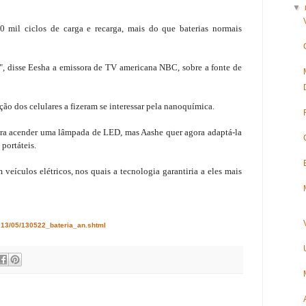
▼
 mil ciclos de carga e recarga, mais do que baterias normais
", disse Eesha a emissora de TV americana NBC, sobre a fonte de
ção dos celulares a fizeram se interessar pela nanoquímica.
para acender uma lâmpada de LED, mas Aashe quer agora adaptá-la
 portáteis.
 veículos elétricos, nos quais a tecnologia garantiria a eles mais
2013/05/130522_bateria_an.shtml