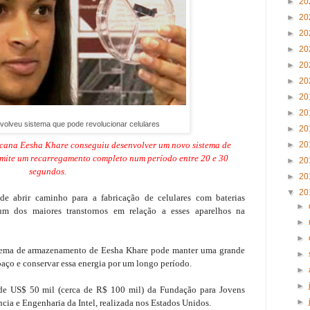
►
20
►
20
►
20
►
20
►
20
►
20
►
20
►
20
olveu sistema que pode revolucionar celulares
►
20
cana Eesha Khare conseguiu desenvolver um novo sistema de
►
20
mite um recarregamento completo num período entre 20 e 30
►
20
segundos.
►
20
▼
20
e abrir caminho para a fabricação de celulares com baterias
►
 um dos maiores transtornos em relação a esses aparelhos na
►
►
stema de armazenamento de Eesha Khare pode manter uma grande
►
ço e conservar essa energia por um longo período.
►
►
de US$ 50 mil (cerca de R$ 100 mil) da Fundação para Jovens
►
ncia e Engenharia da Intel, realizada nos Estados Unidos.