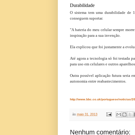
Durabilidade
O sistema tem uma durabilidade de 10
conseguem suportar.
"A bateria do meu celular sempre morre
inspiração para a sua invenção.
Ela explicou que foi justamente a evolu
Até agora a tecnologia só foi testada 
para uso em celulares e outros aparelhos
Outra possível aplicação futura seria em
autonomia entre reabastecimentos.
http://www.bbc.co.uk/portuguese/noticias/
às
maio 31, 2013
Nenhum comentário: