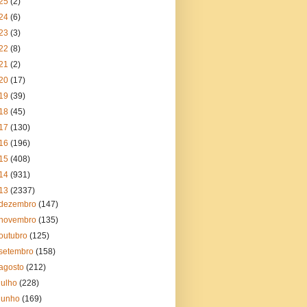
25
(2)
24
(6)
23
(3)
22
(8)
21
(2)
20
(17)
19
(39)
18
(45)
17
(130)
16
(196)
15
(408)
14
(931)
13
(2337)
dezembro
(147)
novembro
(135)
outubro
(125)
setembro
(158)
agosto
(212)
julho
(228)
junho
(169)