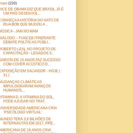
maio
(220)
VICE DE OBAMA DIZ QUE BRASIL JÁ É
UM PAÍS DESENVOL...
CONHEÇA A HISTÓRIA DO GATO DE
RUA BOB QUE MUDOU A ...
MÚSICA - JAM NO MAM
DIÁLOGO – FUNCEB ITINERANTE
DEBATE POLÍTICAS PÚBLI...
ROBERTO LEAL NO PROJETO DE
CAPACITAÇÃO - LEGADOS S...
GAROTA DE 15 ANOS FAZ SUCESSO
COM COVER ACÚSTICO D...
EXPOSIÇÃO EM SALVADOR - HOJE (
31 )
MUDANÇAS CLIMÁTICAS
IMPULSIONARAM AVANÇOS
HUMANOS,...
VITAMINA D, A VITAMINA DO SOL,
PODE AJUDAR NO TRAT...
UNIVERSIDADE AMERICANA CRIA
‘PSICÓLOGO VIRTUAL’
MUNDO TERÁ 3,6 BILHÕES DE
INTERNAUTAS EM 2017, PRE...
AMERICANA DE 18 ANOS CRIA