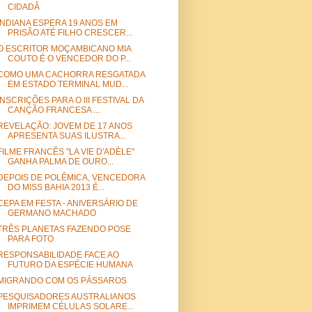
CIDADÃ
INDIANA ESPERA 19 ANOS EM
PRISÃO ATÉ FILHO CRESCER...
O ESCRITOR MOÇAMBICANO MIA
COUTO É O VENCEDOR DO P...
COMO UMA CACHORRA RESGATADA
EM ESTADO TERMINAL MUD...
INSCRIÇÕES PARA O III FESTIVAL DA
CANÇÃO FRANCESA ...
REVELAÇÃO: JOVEM DE 17 ANOS
APRESENTA SUAS ILUSTRA...
FILME FRANCÊS "LA VIE D'ADÈLE"
GANHA PALMA DE OURO...
DEPOIS DE POLÊMICA, VENCEDORA
DO MISS BAHIA 2013 É...
CEPA EM FESTA - ANIVERSÁRIO DE
GERMANO MACHADO
TRÊS PLANETAS FAZENDO POSE
PARA FOTO
RESPONSABILIDADE FACE AO
FUTURO DA ESPÉCIE HUMANA
MIGRANDO COM OS PÁSSAROS
PESQUISADORES AUSTRALIANOS
IMPRIMEM CÉLULAS SOLARE...