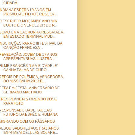
CIDADÃ
INDIANA ESPERA 19 ANOS EM
PRISÃO ATÉ FILHO CRESCER...
O ESCRITOR MOÇAMBICANO MIA
COUTO É O VENCEDOR DO P...
COMO UMA CACHORRA RESGATADA
EM ESTADO TERMINAL MUD...
INSCRIÇÕES PARA O III FESTIVAL DA
CANÇÃO FRANCESA ...
REVELAÇÃO: JOVEM DE 17 ANOS
APRESENTA SUAS ILUSTRA...
FILME FRANCÊS "LA VIE D'ADÈLE"
GANHA PALMA DE OURO...
DEPOIS DE POLÊMICA, VENCEDORA
DO MISS BAHIA 2013 É...
CEPA EM FESTA - ANIVERSÁRIO DE
GERMANO MACHADO
TRÊS PLANETAS FAZENDO POSE
PARA FOTO
RESPONSABILIDADE FACE AO
FUTURO DA ESPÉCIE HUMANA
MIGRANDO COM OS PÁSSAROS
PESQUISADORES AUSTRALIANOS
IMPRIMEM CÉLULAS SOLARE...