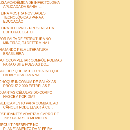
LIGA ACADÊMICA DE INFECTOLOGIA
APLICADA DA BAHIA -...
FEIRA MOSTRA NOVIDADES
TECNOLÓGICAS PARA A
EDUCAÇÃO
FEIRA DO LIVRO - PRESENÇA DA
EDITORA COGITO
POR FALTA DE ESTRUTURA NO
MINEIRÃO, TJ DETERMINA I...
VIAJANDO PELA LITERATURA
BRASILEIRA
AUTOCOMPLETAR COMPÕE POEMAS
PARA O SITE POESIAS DO...
MULHER QUE TATUOU ''HAJA O QUE
HAJAR'' USA FAMA NA...
CHOQUE INCOMUM DE GALÁXIAS
PRODUZ 2.000 ESTRELAS P...
QUANTAS CÉLULAS DO CORPO
NASCEM POR DIA?
MEDICAMENTO PARA COMBATE AO
CÂNCER PODE LEVAR À CU...
ESTUDANTES ADAPTAM CARRO DE
1967 PARA SER MOVIDO V...
SECULT PRESENTE NO
PLANEJAMENTO DA 3° FEIRA