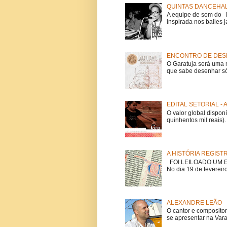
QUINTAS DANCEHAL
A equipe de som do Mi
inspirada nos bailes j
ENCONTRO DE DESE
O Garatuja será uma 
que sabe desenhar só
EDITAL SETORIAL -
O valor global dispon
quinhentos mil reais).
A HISTÓRIA REGIST
FOI LEILOADO UM EX
No dia 19 de fevereiro
ALEXANDRE LEÃO
O cantor e composito
se apresentar na Vara