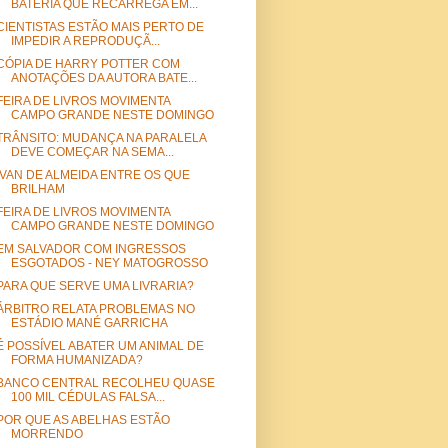
BATERIA QUE RECARREGA EM...
CIENTISTAS ESTÃO MAIS PERTO DE
IMPEDIR A REPRODUÇÃ...
CÓPIA DE HARRY POTTER COM
ANOTAÇÕES DA AUTORA BATE...
FEIRA DE LIVROS MOVIMENTA
CAMPO GRANDE NESTE DOMINGO
TRÂNSITO: MUDANÇA NA PARALELA
DEVE COMEÇAR NA SEMA...
IVAN DE ALMEIDA ENTRE OS QUE
BRILHAM
FEIRA DE LIVROS MOVIMENTA
CAMPO GRANDE NESTE DOMINGO
EM SALVADOR COM INGRESSOS
ESGOTADOS - NEY MATOGROSSO
PARA QUE SERVE UMA LIVRARIA?
ÁRBITRO RELATA PROBLEMAS NO
ESTÁDIO MANÉ GARRICHA
É POSSÍVEL ABATER UM ANIMAL DE
FORMA HUMANIZADA?
BANCO CENTRAL RECOLHEU QUASE
100 MIL CÉDULAS FALSA...
POR QUE AS ABELHAS ESTÃO
MORRENDO