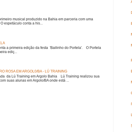
meiro musical produzido na Bahia em parceria com uma
 espetáculo conta a his...
ELA
nta a primeira edição da festa 'Bailinho do Portela'. O Portela
ira ediç...
O ROSA EM ARGOL0/BA - LÚ TRAINING
a da Lú Training em Argolo Bahia Lú Training realizou sua
om suas alunas em Argolo/BA onde está ...