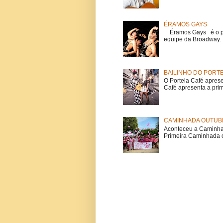
ÉRAMOS GAYS
Éramos Gays é o pri
equipe da Broadway. O
BAILINHO DO PORT
O Portela Café aprese
Café apresenta a prime
CAMINHADA OUTUBR
Aconteceu a Caminhad
Primeira Caminhada c