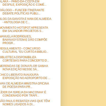
ALAKÁ – PANO-DA-COSTA EM
DESFILE, EXPOSIÇÃO E COMÉ...
DIÁLOGO – FUNCEB ITINERANTE
DEBATE POLÍTICAS PÚBLI...
BLOG DA GAIVOTA E IVAN DE ALMEIDA
- ANTOLOGIA DE C...
MOVIMENTO HOTSPOT APRESENTA
EM SALVADOR PROJETOS S...
MANUELA RODRIGUES,
BAIANASYSTEM E DÃO COMPÕE
PROGR...
REGULAMENTO - CONCURSO
CULTURAL "EU CURTO A BIBLIO...
BIBLIOTECA DISPONIBILIZA
CORTESIAS PARA CONCERTO D...
MERENDAS DE DONA FLOR GANHA
NOVA EDIÇÃO NESSE SÁ...
CHICO LIBERATO INAUGURA
EXPOSIÇÃO NO AEROPORTO DE ...
IVAN DE ALMEIDA MINISTRA OFICINA
DE POESIA PARA PR...
LÍDER DA 'IGREJA DA MACONHA' É
CONDENADO POR TRÁFI...
SÃO PAULO REBATIZA VIAS QUE TÊM
NOMES LIGADOS À DI...