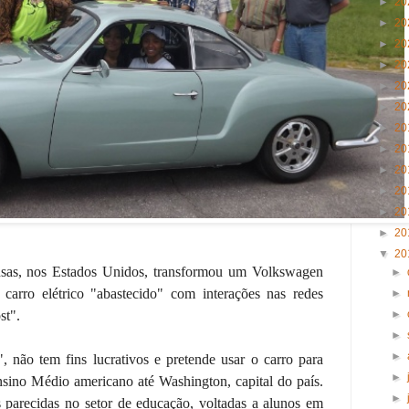
►
20
►
20
►
20
►
20
►
20
►
20
►
20
►
20
►
20
►
20
►
20
►
20
▼
20
sas, nos Estados Unidos, transformou um Volkswagen
►
rro elétrico "abastecido" com interações nas redes
►
st".
►
►
►
", não tem fins lucrativos e pretende usar o carro para
►
sino Médio americano até Washington, capital do país.
►
s parecidas no setor de educação, voltadas a alunos em