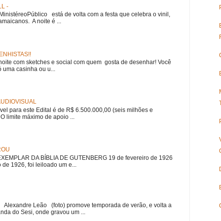
L -
nistéreoPúblico está de volta com a festa que celebra o vinil,
amaicanos. A noite é ...
NHISTAS!!
noite com sketches e social com quem gosta de desenhar! Você
 uma casinha ou u...
 AUDIOVISUAL
ível para este Edital é de R$ 6.500.000,00 (seis milhões e
 O limite máximo de apoio ...
ROU
EMPLAR DA BÍBLIA DE GUTENBERG 19 de fevereiro de 1926
 de 1926, foi leiloado um e...
r Alexandre Leão (foto) promove temporada de verão, e volta a
nda do Sesi, onde gravou um ...