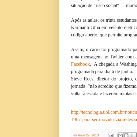
situação de "risco social" -- mora
Após as aulas, os trinta estudante
Karmann Ghia em veículo elétric
código aberto, que permite program
Assim, o carro foi programado pa
uma mensagem no Twitter com a 
Facebook
. A chegada a Washingto
programada para dia 6 de junho.
Steve Rees, diretor do projeto, 
jornada, "não acredito que fizemos
voltar à escola e fazerem muitas 
http://tecnologia.uol.com.br/noti
1967-para-ser-movido-via-redes-s
às
maio 27, 2013