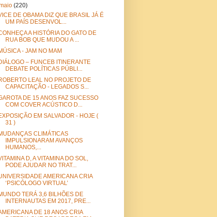
maio
(220)
VICE DE OBAMA DIZ QUE BRASIL JÁ É
UM PAÍS DESENVOL...
CONHEÇA A HISTÓRIA DO GATO DE
RUA BOB QUE MUDOU A ...
MÚSICA - JAM NO MAM
DIÁLOGO – FUNCEB ITINERANTE
DEBATE POLÍTICAS PÚBLI...
ROBERTO LEAL NO PROJETO DE
CAPACITAÇÃO - LEGADOS S...
GAROTA DE 15 ANOS FAZ SUCESSO
COM COVER ACÚSTICO D...
EXPOSIÇÃO EM SALVADOR - HOJE (
31 )
MUDANÇAS CLIMÁTICAS
IMPULSIONARAM AVANÇOS
HUMANOS,...
VITAMINA D, A VITAMINA DO SOL,
PODE AJUDAR NO TRAT...
UNIVERSIDADE AMERICANA CRIA
‘PSICÓLOGO VIRTUAL’
MUNDO TERÁ 3,6 BILHÕES DE
INTERNAUTAS EM 2017, PRE...
AMERICANA DE 18 ANOS CRIA