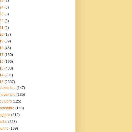
25
(2)
24
(6)
23
(3)
22
(8)
21
(2)
20
(17)
19
(39)
18
(45)
17
(130)
16
(196)
15
(408)
14
(931)
13
(2337)
dezembro
(147)
novembro
(135)
outubro
(125)
setembro
(158)
agosto
(212)
julho
(228)
junho
(169)