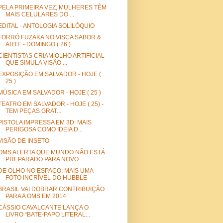
PELA PRIMEIRA VEZ, MULHERES TÊM
MAIS CELULARES DO ...
EDITAL - ANTOLOGIA SOLILÓQUIO
FORRÓ FUZAKA NO VISCA SABOR &
ARTE - DOMINGO ( 26 )
CIENTISTAS CRIAM OLHO ARTIFICIAL
QUE SIMULA VISÃO ...
EXPOSIÇÃO EM SALVADOR - HOJE (
25 )
MÚSICA EM SALVADOR - HOJE ( 25 )
TEATRO EM SALVADOR - HOJE ( 25) -
TEM PEÇAS GRAT...
PISTOLA IMPRESSA EM 3D: MAIS
PERIGOSA COMO IDEIA D...
VISÃO DE INSETO
OMS ALERTA QUE MUNDO NÃO ESTÁ
PREPARADO PARA NOVO ...
DE OLHO NO ESPAÇO; MAIS UMA
FOTO INCRÍVEL DO HUBBLE
BRASIL VAI DOBRAR CONTRIBUIÇÃO
PARA A OMS EM 2014
CÁSSIO CAVALCANTE LANÇA O
LIVRO “BATE-PAPO LITERAL...