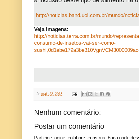
a inclusão deste tipo de alimento na di
http://noticias.band.uol.com.br/mundo/noti
Veja imagens:
http://noticias.terra.com.br/mundo/represent
consumo-de-insetos-vai-ser-como-
sushi,0d1ebe179a3be310VgnVCM3000009a
às
maio 22, 2013
Nenhum comentário:
Postar um comentário
Participe, opine, colabore, construa. Faça parte des