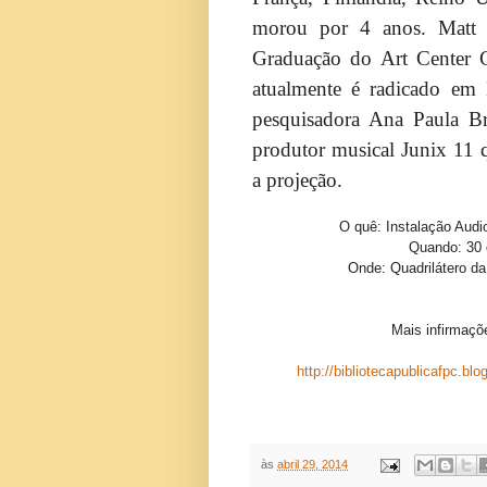
morou por 4 anos. Matt 
Graduação do Art Center C
atualmente é radicado em 
pesquisadora Ana Paula Br
produtor musical Junix 11 q
a projeção.
O quê: Instalação Audi
Quando: 30 d
Onde: Quadrilátero da
Mais infirmaç
http://bibliotecapublicafpc.bl
às
abril 29, 2014