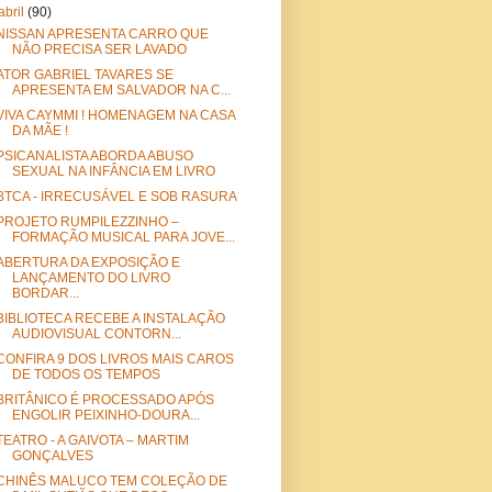
abril
(90)
NISSAN APRESENTA CARRO QUE
NÃO PRECISA SER LAVADO
ATOR GABRIEL TAVARES SE
APRESENTA EM SALVADOR NA C...
VIVA CAYMMI ! HOMENAGEM NA CASA
DA MÃE !
PSICANALISTA ABORDA ABUSO
SEXUAL NA INFÂNCIA EM LIVRO
BTCA - IRRECUSÁVEL E SOB RASURA
PROJETO RUMPILEZZINHO –
FORMAÇÃO MUSICAL PARA JOVE...
ABERTURA DA EXPOSIÇÃO E
LANÇAMENTO DO LIVRO
BORDAR...
BIBLIOTECA RECEBE A INSTALAÇÃO
AUDIOVISUAL CONTORN...
CONFIRA 9 DOS LIVROS MAIS CAROS
DE TODOS OS TEMPOS
BRITÂNICO É PROCESSADO APÓS
ENGOLIR PEIXINHO-DOURA...
TEATRO - A GAIVOTA – MARTIM
GONÇALVES
CHINÊS MALUCO TEM COLEÇÃO DE