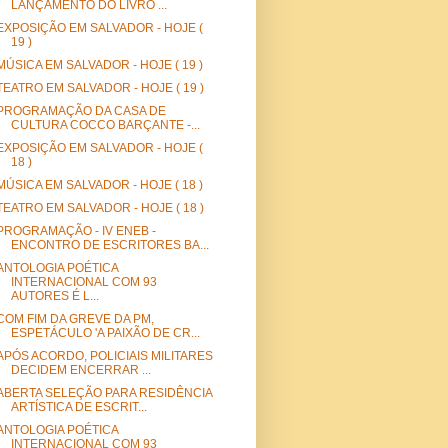
LANÇAMENTO DO LIVRO ...
EXPOSIÇÃO EM SALVADOR - HOJE (
19 )
MÚSICA EM SALVADOR - HOJE ( 19 )
TEATRO EM SALVADOR - HOJE ( 19 )
PROGRAMAÇÃO DA CASA DE
CULTURA COCCO BARÇANTE -...
EXPOSIÇÃO EM SALVADOR - HOJE (
18 )
MÚSICA EM SALVADOR - HOJE ( 18 )
TEATRO EM SALVADOR - HOJE ( 18 )
PROGRAMAÇÃO - IV ENEB -
ENCONTRO DE ESCRITORES BA...
ANTOLOGIA POÉTICA
INTERNACIONAL COM 93
AUTORES É L...
COM FIM DA GREVE DA PM,
ESPETÁCULO 'A PAIXÃO DE CR...
APÓS ACORDO, POLICIAIS MILITARES
DECIDEM ENCERRAR ...
ABERTA SELEÇÃO PARA RESIDÊNCIA
ARTÍSTICA DE ESCRIT...
ANTOLOGIA POÉTICA
INTERNACIONAL COM 93