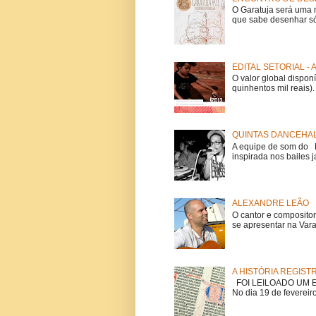
O Garatuja será uma 
que sabe desenhar só
EDITAL SETORIAL -
O valor global dispon
quinhentos mil reais).
QUINTAS DANCEHAL
A equipe de som do Mi
inspirada nos bailes j
ALEXANDRE LEÃO
O cantor e composito
se apresentar na Vara
A HISTÓRIA REGIST
FOI LEILOADO UM EX
No dia 19 de fevereiro