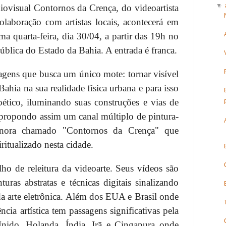
▼
iovisual Contornos da Crença, do videoartista
aboração com artistas locais, acontecerá em
a quarta-feira, dia 30/04, a partir das 19h no
ública do Estado da Bahia. A entrada é franca.
agens que busca um único mote: tornar visível
Bahia na sua realidade física urbana e para isso
ético, iluminando suas construções e vias de
 propondo assim um canal múltiplo de pintura-
sonora chamado "Contornos da Crença" que
ritualizado nesta cidade.
ho de releitura da videoarte. Seus vídeos são
ras abstratas e técnicas digitais sinalizando
da arte eletrônica. Além dos EUA e Brasil onde
ência artística tem passagens significativas pela
Unido, Holanda, Índia, Irã e Cingapura onde