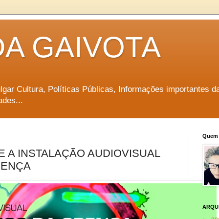
DA GAIVOTA
vulgar Cultura, Políticas Públicas, Informações importantes d
ades...
Quem 
E A INSTALAÇÃO AUDIOVISUAL
RENÇA
ARQU