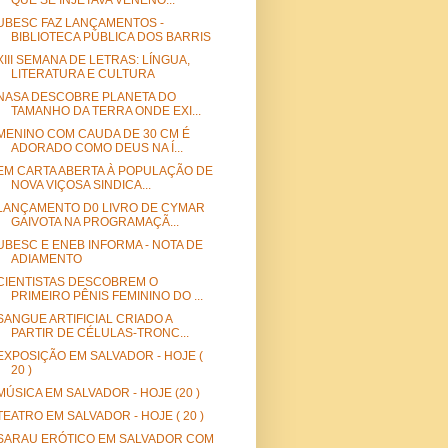
QUE SE INJETAVA VENENO...
UBESC FAZ LANÇAMENTOS -
BIBLIOTECA PÚBLICA DOS BARRIS
XIII SEMANA DE LETRAS: LÍNGUA,
LITERATURA E CULTURA
NASA DESCOBRE PLANETA DO
TAMANHO DA TERRA ONDE EXI...
MENINO COM CAUDA DE 30 CM É
ADORADO COMO DEUS NA Í...
EM CARTA ABERTA À POPULAÇÃO DE
NOVA VIÇOSA SINDICA...
LANÇAMENTO D0 LIVRO DE CYMAR
GAIVOTA NA PROGRAMAÇÃ...
UBESC E ENEB INFORMA - NOTA DE
ADIAMENTO
CIENTISTAS DESCOBREM O
PRIMEIRO PÊNIS FEMININO DO ...
SANGUE ARTIFICIAL CRIADO A
PARTIR DE CÉLULAS-TRONC...
EXPOSIÇÃO EM SALVADOR - HOJE (
20 )
MÚSICA EM SALVADOR - HOJE (20 )
TEATRO EM SALVADOR - HOJE ( 20 )
SARAU ERÓTICO EM SALVADOR COM