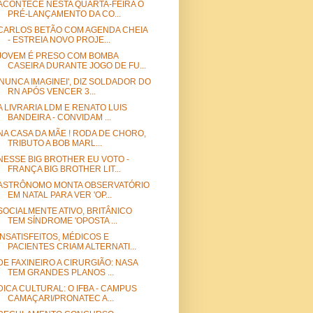
ACONTECE NESTA QUARTA-FEIRA O
PRÉ-LANÇAMENTO DA CO...
CARLOS BETÃO COM AGENDA CHEIA
- ESTREIA NOVO PROJE...
JOVEM É PRESO COM BOMBA
CASEIRA DURANTE JOGO DE FU...
'NUNCA IMAGINEI', DIZ SOLDADOR DO
RN APÓS VENCER 3...
A LIVRARIA LDM E RENATO LUIS
BANDEIRA - CONVIDAM ...
NA CASA DA MÃE ! RODA DE CHORO,
TRIBUTO A BOB MARL...
NESSE BIG BROTHER EU VOTO -
FRANÇA BIG BROTHER LIT...
ASTRÔNOMO MONTA OBSERVATÓRIO
EM NATAL PARA VER 'OP...
SOCIALMENTE ATIVO, BRITÂNICO
TEM SÍNDROME 'OPOSTA ...
INSATISFEITOS, MÉDICOS E
PACIENTES CRIAM ALTERNATI...
DE FAXINEIRO A CIRURGIÃO: NASA
TEM GRANDES PLANOS ...
DICA CULTURAL: O IFBA - CAMPUS
CAMAÇARI/PRONATEC A...