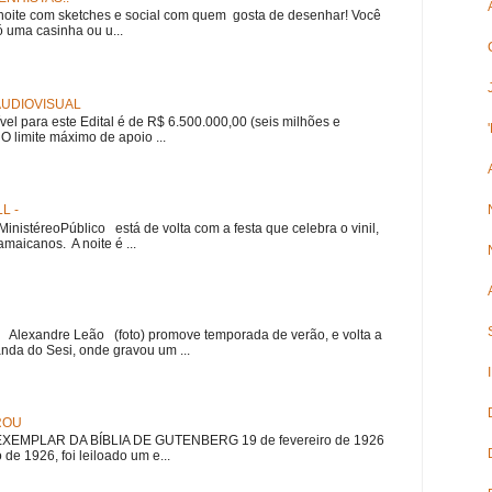
noite com sketches e social com quem gosta de desenhar! Você
 uma casinha ou u...
 AUDIOVISUAL
ível para este Edital é de R$ 6.500.000,00 (seis milhões e
 O limite máximo de apoio ...
L -
nistéreoPúblico está de volta com a festa que celebra o vinil,
amaicanos. A noite é ...
r Alexandre Leão (foto) promove temporada de verão, e volta a
nda do Sesi, onde gravou um ...
ROU
EMPLAR DA BÍBLIA DE GUTENBERG 19 de fevereiro de 1926
 de 1926, foi leiloado um e...