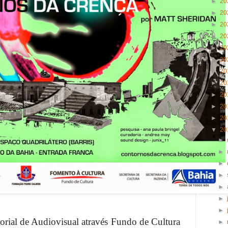
►
20
►
20
►
20
►
20
►
20
►
20
►
20
►
20
►
20
►
20
►
20
▼
20
►
►
►
►
►
►
►
orial de Audiovisual através Fundo de Cultura
►