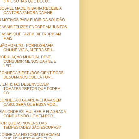
5 MIL SUTIÃS QUE DECO...
GOSPEL MADE IN BAHIA RECEBE A
CANTORA ZANDRA DAIANE
3 MOTIVOS PARA FUGIR DA SOLIDÃO
CASAIS FELIZES ENGORDAM JUNTOS
CASAIS QUE FAZEM DIETA BRIGAM
MAIS
MÃO AO ALTO - PORNOGRAFIA
ONLINE VICIA, ALTERA SEU...
POPULAÇÃO MUNDIAL DEVE
CONSUMIR MENOS CARNE E
LEIT...
CONHEÇA 5 ESTUDOS CIENTÍFICOS
DESUMANOS QUE JÁ FOR...
CIENTISTAS DESENVOLVEM
TOMATES PRETOS QUE PODEM
CO...
CONHEÇA O GUARDA-CHUVA SEM
CABO. SERÁ QUE ESSA MOD...
EM LONDRES, MULHER É FLAGRADA
CONDUZINDO HOMEM POR...
POR QUE AS NUVENS DAS
TEMPESTADES SÃO ESCURAS?
CONHEÇA A HISTÓRIA DO HOMEM