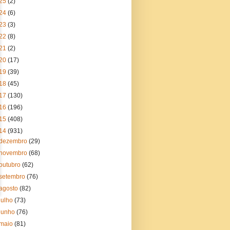
25
(2)
24
(6)
23
(3)
22
(8)
21
(2)
20
(17)
19
(39)
18
(45)
17
(130)
16
(196)
15
(408)
14
(931)
dezembro
(29)
novembro
(68)
outubro
(62)
setembro
(76)
agosto
(82)
julho
(73)
junho
(76)
maio
(81)