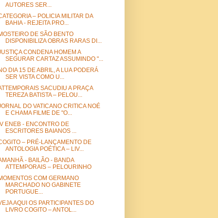
AUTORES SER...
CATEGORIA – POLICIA MILITAR DA
BAHIA - REJEITA PRO...
MOSTEIRO DE SÃO BENTO
DISPONIBILIZA OBRAS RARAS DI...
JUSTIÇA CONDENA HOMEM A
SEGURAR CARTAZ ASSUMINDO "...
NO DIA 15 DE ABRIL, A LUA PODERÁ
SER VISTA COMO U...
ATTEMPORAIS SACUDIU A PRAÇA
TEREZA BATISTA – PELOU...
JORNAL DO VATICANO CRITICA NOÉ
E CHAMA FILME DE "O...
IV ENEB - ENCONTRO DE
ESCRITORES BAIANOS ...
COGITO – PRÉ-LANÇAMENTO DE
ANTOLOGIA POÉTICA – LIV...
AMANHÃ - BAILÃO - BANDA
ATTEMPORAIS – PELOURINHO
MOMENTOS COM GERMANO
MARCHADO NO GABINETE
PORTUGUE...
VEJA AQUI OS PARTICIPANTES DO
LIVRO COGITO – ANTOL...