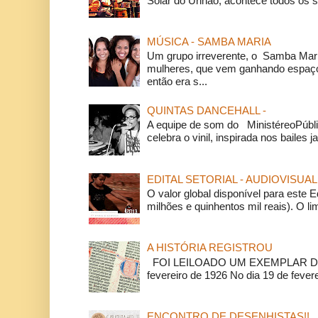
Solar do Unhão, acontece todos os 
MÚSICA - SAMBA MARIA
Um grupo irreverente, o Samba Mar
mulheres, que vem ganhando espaço
então era s...
QUINTAS DANCEHALL -
A equipe de som do MinistéreoPúbli
celebra o vinil, inspirada nos bailes j
EDITAL SETORIAL - AUDIOVISUAL
O valor global disponível para este E
milhões e quinhentos mil reais). O li
A HISTÓRIA REGISTROU
FOI LEILOADO UM EXEMPLAR DA
fevereiro de 1926 No dia 19 de feverei
ENCONTRO DE DESENHISTAS!!