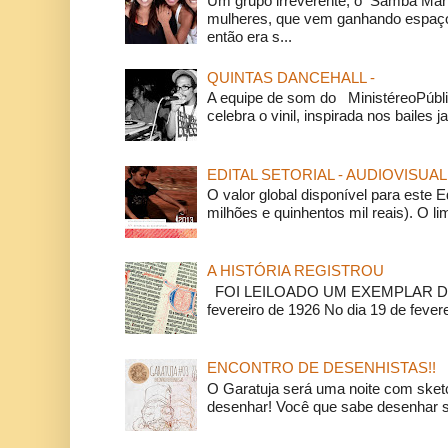
Um grupo irreverente, o Samba Mar
mulheres, que vem ganhando espaço
então era s...
QUINTAS DANCEHALL -
A equipe de som do MinistéreoPúbli
celebra o vinil, inspirada nos bailes j
EDITAL SETORIAL - AUDIOVISUAL
O valor global disponível para este E
milhões e quinhentos mil reais). O li
A HISTÓRIA REGISTROU
FOI LEILOADO UM EXEMPLAR DA
fevereiro de 1926 No dia 19 de feverei
ENCONTRO DE DESENHISTAS!!
O Garatuja será uma noite com ske
desenhar! Você que sabe desenhar s