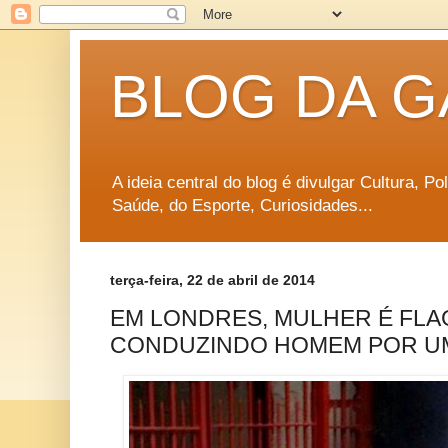
BLOG DA G
A ideia central do blog é divulgar Cultura, P
Saúde, do Esporte, Curiosidades...
terça-feira, 22 de abril de 2014
EM LONDRES, MULHER É FL
CONDUZINDO HOMEM POR U