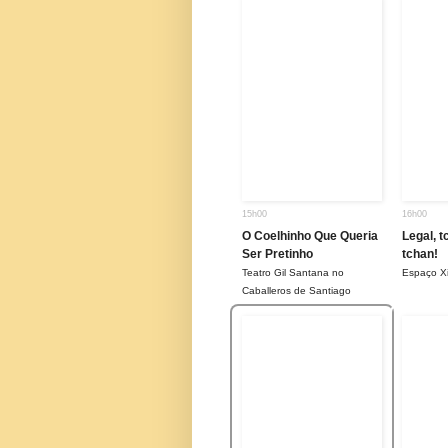
15h00
16h00
O Coelhinho Que Queria
Legal, t
Ser Pretinho
tchan!
Teatro Gil Santana no
Espaço Xi
Caballeros de Santiago