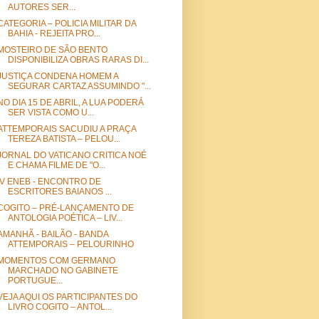
AUTORES SER...
CATEGORIA – POLICIA MILITAR DA
BAHIA - REJEITA PRO...
MOSTEIRO DE SÃO BENTO
DISPONIBILIZA OBRAS RARAS DI...
JUSTIÇA CONDENA HOMEM A
SEGURAR CARTAZ ASSUMINDO "...
NO DIA 15 DE ABRIL, A LUA PODERÁ
SER VISTA COMO U...
ATTEMPORAIS SACUDIU A PRAÇA
TEREZA BATISTA – PELOU...
JORNAL DO VATICANO CRITICA NOÉ
E CHAMA FILME DE "O...
IV ENEB - ENCONTRO DE
ESCRITORES BAIANOS ...
COGITO – PRÉ-LANÇAMENTO DE
ANTOLOGIA POÉTICA – LIV...
AMANHÃ - BAILÃO - BANDA
ATTEMPORAIS – PELOURINHO
MOMENTOS COM GERMANO
MARCHADO NO GABINETE
PORTUGUE...
VEJA AQUI OS PARTICIPANTES DO
LIVRO COGITO – ANTOL...