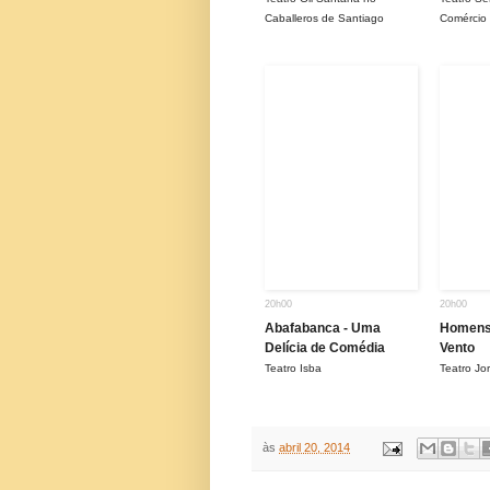
Caballeros de Santiago
Comércio
20h00
20h00
Abafabanca - Uma
Homens 
Delícia de Comédia
Vento
Teatro Isba
Teatro J
às
abril 20, 2014