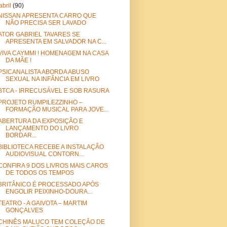
abril
(90)
NISSAN APRESENTA CARRO QUE
NÃO PRECISA SER LAVADO
ATOR GABRIEL TAVARES SE
APRESENTA EM SALVADOR NA C...
VIVA CAYMMI ! HOMENAGEM NA CASA
DA MÃE !
PSICANALISTA ABORDA ABUSO
SEXUAL NA INFÂNCIA EM LIVRO
BTCA - IRRECUSÁVEL E SOB RASURA
PROJETO RUMPILEZZINHO –
FORMAÇÃO MUSICAL PARA JOVE...
ABERTURA DA EXPOSIÇÃO E
LANÇAMENTO DO LIVRO
BORDAR...
BIBLIOTECA RECEBE A INSTALAÇÃO
AUDIOVISUAL CONTORN...
CONFIRA 9 DOS LIVROS MAIS CAROS
DE TODOS OS TEMPOS
BRITÂNICO É PROCESSADO APÓS
ENGOLIR PEIXINHO-DOURA...
TEATRO - A GAIVOTA – MARTIM
GONÇALVES
CHINÊS MALUCO TEM COLEÇÃO DE