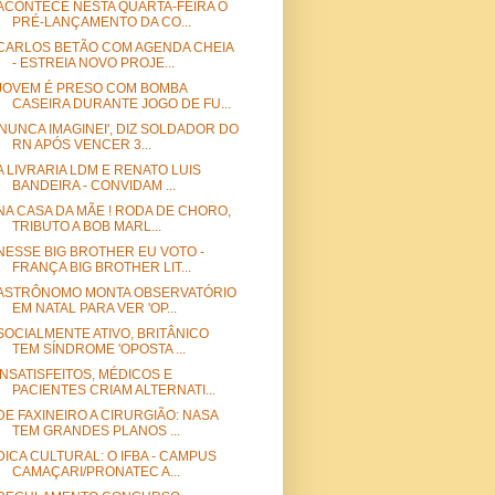
ACONTECE NESTA QUARTA-FEIRA O
PRÉ-LANÇAMENTO DA CO...
CARLOS BETÃO COM AGENDA CHEIA
- ESTREIA NOVO PROJE...
JOVEM É PRESO COM BOMBA
CASEIRA DURANTE JOGO DE FU...
'NUNCA IMAGINEI', DIZ SOLDADOR DO
RN APÓS VENCER 3...
A LIVRARIA LDM E RENATO LUIS
BANDEIRA - CONVIDAM ...
NA CASA DA MÃE ! RODA DE CHORO,
TRIBUTO A BOB MARL...
NESSE BIG BROTHER EU VOTO -
FRANÇA BIG BROTHER LIT...
ASTRÔNOMO MONTA OBSERVATÓRIO
EM NATAL PARA VER 'OP...
SOCIALMENTE ATIVO, BRITÂNICO
TEM SÍNDROME 'OPOSTA ...
INSATISFEITOS, MÉDICOS E
PACIENTES CRIAM ALTERNATI...
DE FAXINEIRO A CIRURGIÃO: NASA
TEM GRANDES PLANOS ...
DICA CULTURAL: O IFBA - CAMPUS
CAMAÇARI/PRONATEC A...