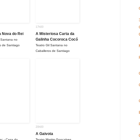
17h00
 Nova do Rei
A Misteriosa Carta da
Galinha Cocoroca Cocó
l Santana no
s de Santiago
Teatro Gil Santana no
Caballeros de Santiago
20h00
A Gaivota
sc - Casa do
Teatro Martim Gonçalves