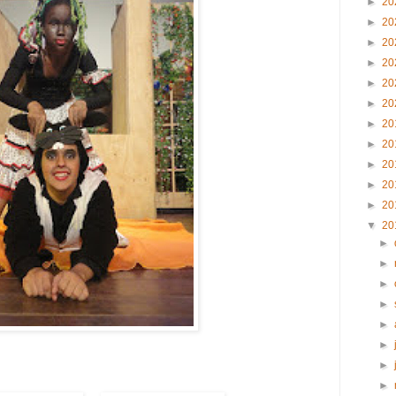
►
20
►
20
►
20
►
20
►
20
►
20
►
20
►
20
►
20
►
20
►
20
▼
20
►
►
►
►
►
►
►
►