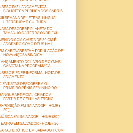
QUE SE INJETAVA VENENO...
UBESC FAZ LANÇAMENTOS -
BIBLIOTECA PÚBLICA DOS BARRIS
XIII SEMANA DE LETRAS: LÍNGUA,
LITERATURA E CULTURA
NASA DESCOBRE PLANETA DO
TAMANHO DA TERRA ONDE EXI...
MENINO COM CAUDA DE 30 CM É
ADORADO COMO DEUS NA Í...
EM CARTA ABERTA À POPULAÇÃO DE
NOVA VIÇOSA SINDICA...
LANÇAMENTO D0 LIVRO DE CYMAR
GAIVOTA NA PROGRAMAÇÃ...
UBESC E ENEB INFORMA - NOTA DE
ADIAMENTO
CIENTISTAS DESCOBREM O
PRIMEIRO PÊNIS FEMININO DO ...
SANGUE ARTIFICIAL CRIADO A
PARTIR DE CÉLULAS-TRONC...
EXPOSIÇÃO EM SALVADOR - HOJE (
20 )
MÚSICA EM SALVADOR - HOJE (20 )
TEATRO EM SALVADOR - HOJE ( 20 )
SARAU ERÓTICO EM SALVADOR COM