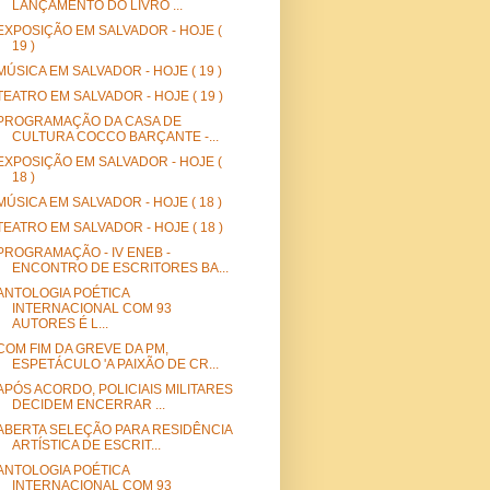
LANÇAMENTO DO LIVRO ...
EXPOSIÇÃO EM SALVADOR - HOJE (
19 )
MÚSICA EM SALVADOR - HOJE ( 19 )
TEATRO EM SALVADOR - HOJE ( 19 )
PROGRAMAÇÃO DA CASA DE
CULTURA COCCO BARÇANTE -...
EXPOSIÇÃO EM SALVADOR - HOJE (
18 )
MÚSICA EM SALVADOR - HOJE ( 18 )
TEATRO EM SALVADOR - HOJE ( 18 )
PROGRAMAÇÃO - IV ENEB -
ENCONTRO DE ESCRITORES BA...
ANTOLOGIA POÉTICA
INTERNACIONAL COM 93
AUTORES É L...
COM FIM DA GREVE DA PM,
ESPETÁCULO 'A PAIXÃO DE CR...
APÓS ACORDO, POLICIAIS MILITARES
DECIDEM ENCERRAR ...
ABERTA SELEÇÃO PARA RESIDÊNCIA
ARTÍSTICA DE ESCRIT...
ANTOLOGIA POÉTICA
INTERNACIONAL COM 93