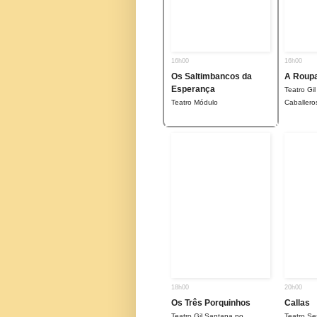
16h00
16h00
Os Saltimbancos da
A Roupa
Esperança
Teatro Gi
Teatro Módulo
Caballero
18h00
20h00
Os Três Porquinhos
Callas
Teatro Gil Santana no
Teatro Se