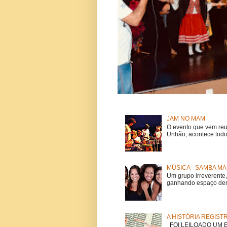
JAM NO MAM
O evento que vem reu
Unhão, acontece todo
MÚSICA - SAMBA MA
Um grupo irreverent
ganhando espaço dent
A HISTÓRIA REGIST
FOI LEILOADO UM EX