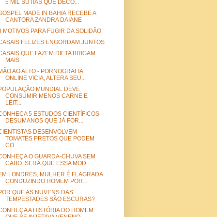
5 MIL SUTIÃS QUE DECO...
GOSPEL MADE IN BAHIA RECEBE A
CANTORA ZANDRA DAIANE
3 MOTIVOS PARA FUGIR DA SOLIDÃO
CASAIS FELIZES ENGORDAM JUNTOS
CASAIS QUE FAZEM DIETA BRIGAM
MAIS
MÃO AO ALTO - PORNOGRAFIA
ONLINE VICIA, ALTERA SEU...
POPULAÇÃO MUNDIAL DEVE
CONSUMIR MENOS CARNE E
LEIT...
CONHEÇA 5 ESTUDOS CIENTÍFICOS
DESUMANOS QUE JÁ FOR...
CIENTISTAS DESENVOLVEM
TOMATES PRETOS QUE PODEM
CO...
CONHEÇA O GUARDA-CHUVA SEM
CABO. SERÁ QUE ESSA MOD...
EM LONDRES, MULHER É FLAGRADA
CONDUZINDO HOMEM POR...
POR QUE AS NUVENS DAS
TEMPESTADES SÃO ESCURAS?
CONHEÇA A HISTÓRIA DO HOMEM