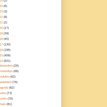
25
(2)
24
(6)
23
(3)
22
(8)
21
(2)
20
(17)
19
(39)
18
(45)
17
(130)
16
(196)
15
(408)
14
(931)
dezembro
(29)
novembro
(68)
outubro
(62)
setembro
(76)
agosto
(82)
julho
(73)
junho
(76)
maio
(81)