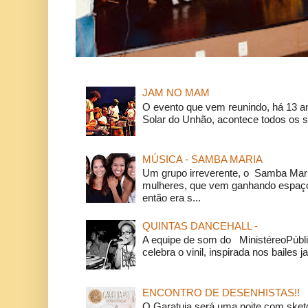
JAM NO MAM
O evento que vem reunindo, há 13 a
Solar do Unhão, acontece todos os 
MÚSICA - SAMBA MARIA
Um grupo irreverente, o Samba Mar
mulheres, que vem ganhando espaço
então era s...
QUINTAS DANCEHALL -
A equipe de som do MinistéreoPúbli
celebra o vinil, inspirada nos bailes j
ENCONTRO DE DESENHISTAS!!
O Garatuja será uma noite com ske