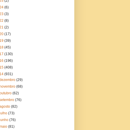
25
(2)
24
(6)
23
(3)
22
(8)
21
(2)
20
(17)
19
(39)
18
(45)
17
(130)
16
(196)
15
(408)
14
(931)
dezembro
(29)
novembro
(68)
outubro
(62)
setembro
(76)
agosto
(82)
julho
(73)
junho
(76)
maio
(81)