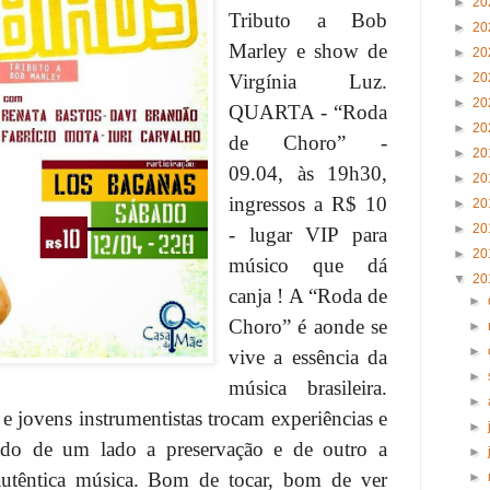
►
20
Tributo a Bob
►
20
Marley e show de
►
20
Virgínia Luz.
►
20
►
20
QUARTA - “Roda
►
20
de Choro” -
►
20
09.04, às 19h30,
►
20
ingressos a R$ 10
►
20
►
20
- lugar VIP para
►
20
músico que dá
▼
20
canja ! A “Roda de
►
Choro” é aonde se
►
►
vive a essência da
►
música brasileira.
►
e jovens instrumentistas trocam experiências e
►
indo de um lado a preservação e de outro a
►
utêntica música. Bom de tocar, bom de ver
►