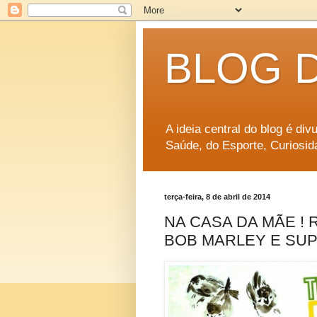
BLOG 
A ideia central do blog é di
Saúde, do Esporte, Curiosid
terça-feira, 8 de abril de 2014
NA CASA DA MÃE ! 
BOB MARLEY E SUP