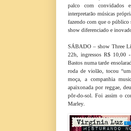
palco com convidados es
interpretarão músicas própri
fazendo com que o público se
show diferenciado e inovado
SÁBADO – show Three Littl
22h, ingressos R$ 10,00 -
Bastos numa tarde ensolara
roda de violão, tocou “um
moça, a companhia musica
apaixonada por reggae, deu
pôr-do-sol. Foi assim o c
Marley.