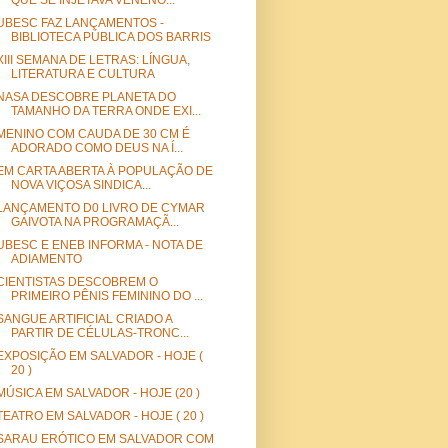
QUE SE INJETAVA VENENO...
UBESC FAZ LANÇAMENTOS -
BIBLIOTECA PÚBLICA DOS BARRIS
XIII SEMANA DE LETRAS: LÍNGUA,
LITERATURA E CULTURA
NASA DESCOBRE PLANETA DO
TAMANHO DA TERRA ONDE EXI...
MENINO COM CAUDA DE 30 CM É
ADORADO COMO DEUS NA Í...
EM CARTA ABERTA À POPULAÇÃO DE
NOVA VIÇOSA SINDICA...
LANÇAMENTO D0 LIVRO DE CYMAR
GAIVOTA NA PROGRAMAÇÃ...
UBESC E ENEB INFORMA - NOTA DE
ADIAMENTO
CIENTISTAS DESCOBREM O
PRIMEIRO PÊNIS FEMININO DO ...
SANGUE ARTIFICIAL CRIADO A
PARTIR DE CÉLULAS-TRONC...
EXPOSIÇÃO EM SALVADOR - HOJE (
20 )
MÚSICA EM SALVADOR - HOJE (20 )
TEATRO EM SALVADOR - HOJE ( 20 )
SARAU ERÓTICO EM SALVADOR COM