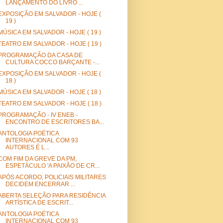
LANÇAMENTO DO LIVRO ...
EXPOSIÇÃO EM SALVADOR - HOJE (
19 )
MÚSICA EM SALVADOR - HOJE ( 19 )
TEATRO EM SALVADOR - HOJE ( 19 )
PROGRAMAÇÃO DA CASA DE
CULTURA COCCO BARÇANTE -...
EXPOSIÇÃO EM SALVADOR - HOJE (
18 )
MÚSICA EM SALVADOR - HOJE ( 18 )
TEATRO EM SALVADOR - HOJE ( 18 )
PROGRAMAÇÃO - IV ENEB -
ENCONTRO DE ESCRITORES BA...
ANTOLOGIA POÉTICA
INTERNACIONAL COM 93
AUTORES É L...
COM FIM DA GREVE DA PM,
ESPETÁCULO 'A PAIXÃO DE CR...
APÓS ACORDO, POLICIAIS MILITARES
DECIDEM ENCERRAR ...
ABERTA SELEÇÃO PARA RESIDÊNCIA
ARTÍSTICA DE ESCRIT...
ANTOLOGIA POÉTICA
INTERNACIONAL COM 93