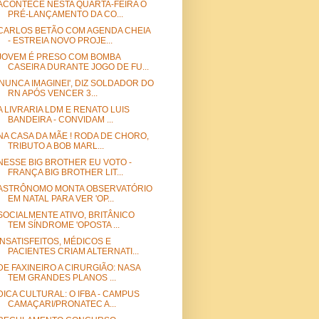
ACONTECE NESTA QUARTA-FEIRA O
PRÉ-LANÇAMENTO DA CO...
CARLOS BETÃO COM AGENDA CHEIA
- ESTREIA NOVO PROJE...
JOVEM É PRESO COM BOMBA
CASEIRA DURANTE JOGO DE FU...
'NUNCA IMAGINEI', DIZ SOLDADOR DO
RN APÓS VENCER 3...
A LIVRARIA LDM E RENATO LUIS
BANDEIRA - CONVIDAM ...
NA CASA DA MÃE ! RODA DE CHORO,
TRIBUTO A BOB MARL...
NESSE BIG BROTHER EU VOTO -
FRANÇA BIG BROTHER LIT...
ASTRÔNOMO MONTA OBSERVATÓRIO
EM NATAL PARA VER 'OP...
SOCIALMENTE ATIVO, BRITÂNICO
TEM SÍNDROME 'OPOSTA ...
INSATISFEITOS, MÉDICOS E
PACIENTES CRIAM ALTERNATI...
DE FAXINEIRO A CIRURGIÃO: NASA
TEM GRANDES PLANOS ...
DICA CULTURAL: O IFBA - CAMPUS
CAMAÇARI/PRONATEC A...