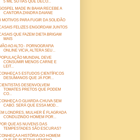
5 MIL SUTIÃS QUE DECO...
GOSPEL MADE IN BAHIA RECEBE A
CANTORA ZANDRA DAIANE
3 MOTIVOS PARA FUGIR DA SOLIDÃO
CASAIS FELIZES ENGORDAM JUNTOS
CASAIS QUE FAZEM DIETA BRIGAM
MAIS
MÃO AO ALTO - PORNOGRAFIA
ONLINE VICIA, ALTERA SEU...
POPULAÇÃO MUNDIAL DEVE
CONSUMIR MENOS CARNE E
LEIT...
CONHEÇA 5 ESTUDOS CIENTÍFICOS
DESUMANOS QUE JÁ FOR...
CIENTISTAS DESENVOLVEM
TOMATES PRETOS QUE PODEM
CO...
CONHEÇA O GUARDA-CHUVA SEM
CABO. SERÁ QUE ESSA MOD...
EM LONDRES, MULHER É FLAGRADA
CONDUZINDO HOMEM POR...
POR QUE AS NUVENS DAS
TEMPESTADES SÃO ESCURAS?
CONHEÇA A HISTÓRIA DO HOMEM