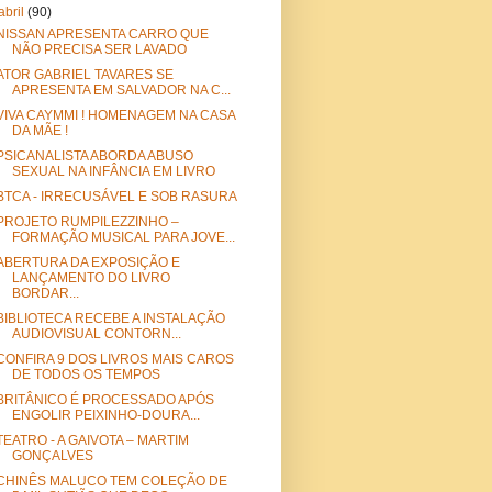
abril
(90)
NISSAN APRESENTA CARRO QUE
NÃO PRECISA SER LAVADO
ATOR GABRIEL TAVARES SE
APRESENTA EM SALVADOR NA C...
VIVA CAYMMI ! HOMENAGEM NA CASA
DA MÃE !
PSICANALISTA ABORDA ABUSO
SEXUAL NA INFÂNCIA EM LIVRO
BTCA - IRRECUSÁVEL E SOB RASURA
PROJETO RUMPILEZZINHO –
FORMAÇÃO MUSICAL PARA JOVE...
ABERTURA DA EXPOSIÇÃO E
LANÇAMENTO DO LIVRO
BORDAR...
BIBLIOTECA RECEBE A INSTALAÇÃO
AUDIOVISUAL CONTORN...
CONFIRA 9 DOS LIVROS MAIS CAROS
DE TODOS OS TEMPOS
BRITÂNICO É PROCESSADO APÓS
ENGOLIR PEIXINHO-DOURA...
TEATRO - A GAIVOTA – MARTIM
GONÇALVES
CHINÊS MALUCO TEM COLEÇÃO DE