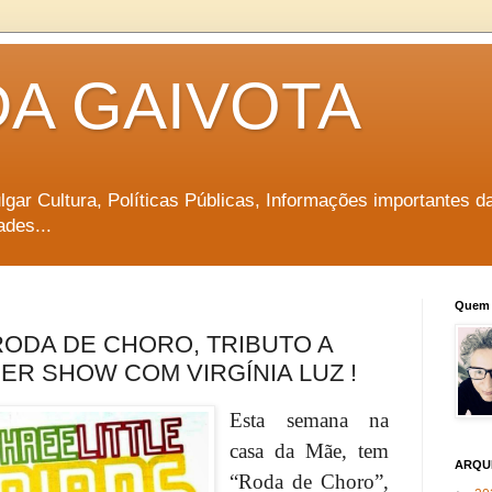
DA GAIVOTA
vulgar Cultura, Políticas Públicas, Informações importantes d
ades...
Quem 
RODA DE CHORO, TRIBUTO A
ER SHOW COM VIRGÍNIA LUZ !
Esta semana na
casa da Mãe, tem
ARQU
“Roda de Choro”,