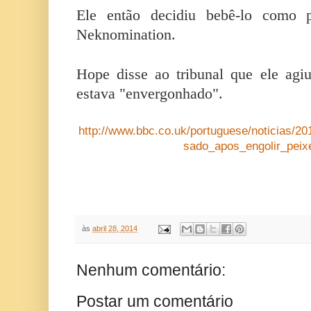
Ele então decidiu bebê-lo como 
Neknomination.
Hope disse ao tribunal que ele agi
estava "envergonhado".
http://www.bbc.co.uk/portuguese/noticias/2
sado_apos_engolir_peix
às
abril 28, 2014
Nenhum comentário:
Postar um comentário