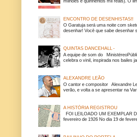
milhões e quinhentos mil reais). O li
ENCONTRO DE DESENHISTAS!!
O Garatuja será uma noite com ske
desenhar! Você que sabe desenhar s
QUINTAS DANCEHALL -
A equipe de som do MinistéreoPúbli
celebra o vinil, inspirada nos bailes j
ALEXANDRE LEÃO
O cantor e compositor Alexandre L
verão, e volta a se apresentar na Va
A HISTÓRIA REGISTROU
FOI LEILOADO UM EXEMPLAR DA
fevereiro de 1926 No dia 19 de feverei