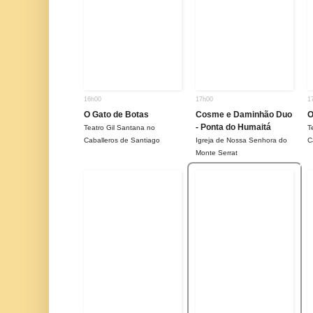
16h00
17h00
1
O Gato de Botas
Cosme e Daminhão Duo
O
- Ponta do Humaitá
Teatro Gil Santana no
T
Caballeros de Santiago
Igreja de Nossa Senhora do
C
Monte Serrat