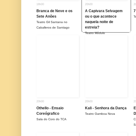
18h00
20h00
2
Branca de Neve e os
A Capivara Selvagem
7
Sete Anões
ou o que acontece
T
naquela noite de
Teatro Gil Santana no
estreia?
Caballeros de Santiago
Teatro Módulo
20h00
20h00
2
Othello - Ensaio
Kali - Senhora da Dança
E
Coreógrafico
D
Teatro Gamboa Nova
Sala do Coro do TCA
C
S