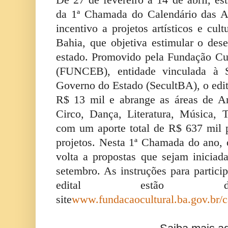
De 27 de fevereiro a 14 de abril, est
da 1ª Chamada do Calendário das A
incentivo a projetos artísticos e cul
Bahia, que objetiva estimular o des
estado. Promovido pela Fundação Cu
(FUNCEB), entidade vinculada à S
Governo do Estado (SecultBA), o edit
R$ 13 mil e abrange as áreas de Ar
Circo, Dança, Literatura, Música, T
com um aporte total de R$ 637 mil 
projetos. Nesta 1ª Chamada do ano, 
volta a propostas que sejam iniciad
setembro. As instruções para partic
edital estão dis
site
www.fundacaocultural.ba.gov.br/c