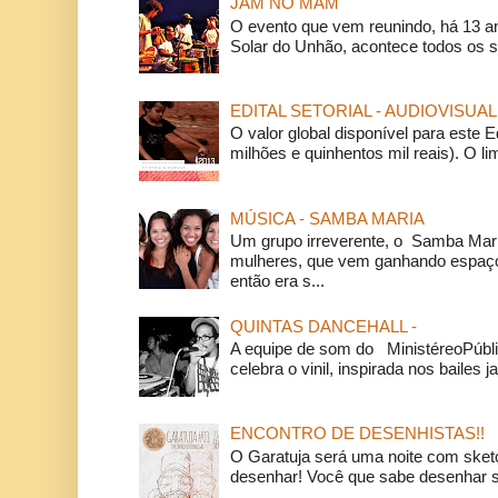
JAM NO MAM
O evento que vem reunindo, há 13 a
Solar do Unhão, acontece todos os 
EDITAL SETORIAL - AUDIOVISUAL
O valor global disponível para este E
milhões e quinhentos mil reais). O li
MÚSICA - SAMBA MARIA
Um grupo irreverente, o Samba Mar
mulheres, que vem ganhando espaço
então era s...
QUINTAS DANCEHALL -
A equipe de som do MinistéreoPúbli
celebra o vinil, inspirada nos bailes j
ENCONTRO DE DESENHISTAS!!
O Garatuja será uma noite com ske
desenhar! Você que sabe desenhar s