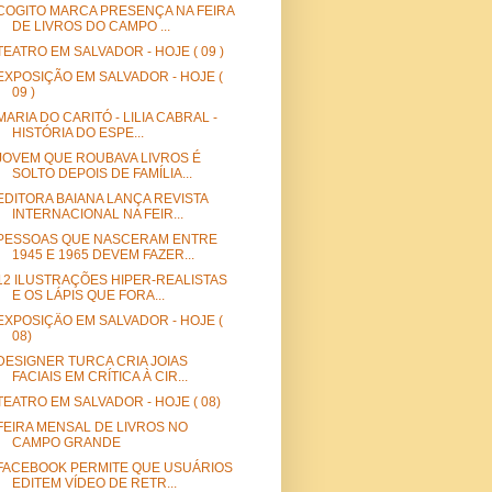
COGITO MARCA PRESENÇA NA FEIRA
DE LIVROS DO CAMPO ...
TEATRO EM SALVADOR - HOJE ( 09 )
EXPOSIÇÃO EM SALVADOR - HOJE (
09 )
MARIA DO CARITÓ - LILIA CABRAL -
HISTÓRIA DO ESPE...
JOVEM QUE ROUBAVA LIVROS É
SOLTO DEPOIS DE FAMÍLIA...
EDITORA BAIANA LANÇA REVISTA
INTERNACIONAL NA FEIR...
PESSOAS QUE NASCERAM ENTRE
1945 E 1965 DEVEM FAZER...
12 ILUSTRAÇÕES HIPER-REALISTAS
E OS LÁPIS QUE FORA...
EXPOSIÇÄO EM SALVADOR - HOJE (
08)
DESIGNER TURCA CRIA JOIAS
FACIAIS EM CRÍTICA À CIR...
TEATRO EM SALVADOR - HOJE ( 08)
FEIRA MENSAL DE LIVROS NO
CAMPO GRANDE
FACEBOOK PERMITE QUE USUÁRIOS
EDITEM VÍDEO DE RETR...