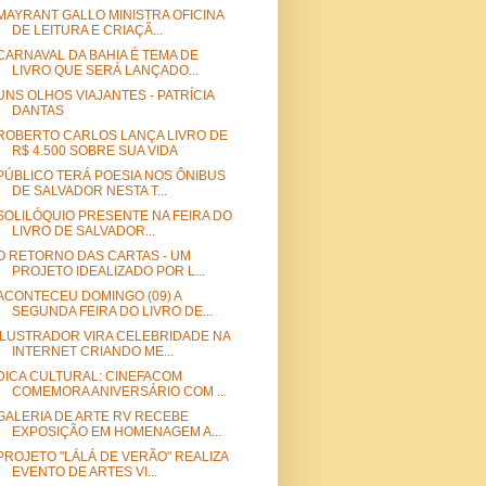
MAYRANT GALLO MINISTRA OFICINA
DE LEITURA E CRIAÇÃ...
CARNAVAL DA BAHIA É TEMA DE
LIVRO QUE SERÁ LANÇADO...
UNS OLHOS VIAJANTES - PATRÍCIA
DANTAS
ROBERTO CARLOS LANÇA LIVRO DE
R$ 4.500 SOBRE SUA VIDA
PÚBLICO TERÁ POESIA NOS ÔNIBUS
DE SALVADOR NESTA T...
SOLILÓQUIO PRESENTE NA FEIRA DO
LIVRO DE SALVADOR...
O RETORNO DAS CARTAS - UM
PROJETO IDEALIZADO POR L...
ACONTECEU DOMINGO (09) A
SEGUNDA FEIRA DO LIVRO DE...
ILUSTRADOR VIRA CELEBRIDADE NA
INTERNET CRIANDO ME...
DICA CULTURAL: CINEFACOM
COMEMORA ANIVERSÁRIO COM ...
GALERIA DE ARTE RV RECEBE
EXPOSIÇÃO EM HOMENAGEM A...
PROJETO "LÁLÁ DE VERÃO" REALIZA
EVENTO DE ARTES VI...