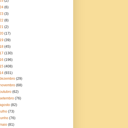
25
(2)
24
(6)
23
(3)
22
(8)
21
(2)
20
(17)
19
(39)
18
(45)
17
(130)
16
(196)
15
(408)
14
(931)
dezembro
(29)
novembro
(68)
outubro
(62)
setembro
(76)
agosto
(82)
julho
(73)
junho
(76)
maio
(81)