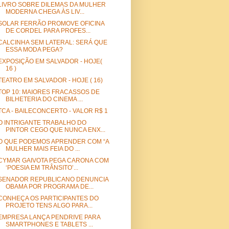
LIVRO SOBRE DILEMAS DA MULHER
MODERNA CHEGA ÀS LIV...
SOLAR FERRÃO PROMOVE OFICINA
DE CORDEL PARA PROFES...
CALCINHA SEM LATERAL: SERÁ QUE
ESSA MODA PEGA?
EXPOSIÇÃO EM SALVADOR - HOJE(
16 )
TEATRO EM SALVADOR - HOJE ( 16)
TOP 10: MAIORES FRACASSOS DE
BILHETERIA DO CINEMA ...
TCA - BAILECONCERTO - VALOR R$ 1
O INTRIGANTE TRABALHO DO
PINTOR CEGO QUE NUNCA ENX...
O QUE PODEMOS APRENDER COM “A
MULHER MAIS FEIA DO ...
CYMAR GAIVOTA PEGA CARONA COM
‘POESIA EM TRÂNSITO’...
SENADOR REPUBLICANO DENUNCIA
OBAMA POR PROGRAMA DE...
CONHEÇA OS PARTICIPANTES DO
PROJETO TENS ALGO PARA...
EMPRESA LANÇA PENDRIVE PARA
SMARTPHONES E TABLETS ...