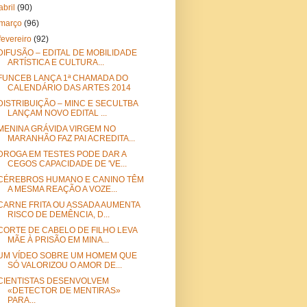
abril
(90)
março
(96)
fevereiro
(92)
DIFUSÃO – EDITAL DE MOBILIDADE
ARTÍSTICA E CULTURA...
FUNCEB LANÇA 1ª CHAMADA DO
CALENDÁRIO DAS ARTES 2014
DISTRIBUIÇÃO – MINC E SECULTBA
LANÇAM NOVO EDITAL ...
MENINA GRÁVIDA VIRGEM NO
MARANHÃO FAZ PAI ACREDITA...
DROGA EM TESTES PODE DAR A
CEGOS CAPACIDADE DE 'VE...
CÉREBROS HUMANO E CANINO TÊM
A MESMA REAÇÃO A VOZE...
CARNE FRITA OU ASSADA AUMENTA
RISCO DE DEMÊNCIA, D...
CORTE DE CABELO DE FILHO LEVA
MÃE À PRISÃO EM MINA...
UM VÍDEO SOBRE UM HOMEM QUE
SÓ VALORIZOU O AMOR DE...
CIENTISTAS DESENVOLVEM
«DETECTOR DE MENTIRAS»
PARA...