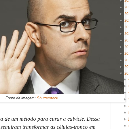
►
20
►
20
►
20
►
20
►
20
►
20
►
20
►
20
►
20
►
20
►
20
▼
20
►
►
►
Fonte da imagem:
Shutterstock
►
►
►
ca de um método para curar a calvície. Dessa
►
►
nseguiram transformar as células-tronco em