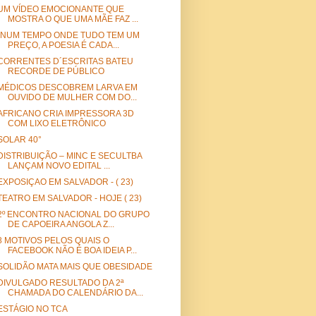
UM VÍDEO EMOCIONANTE QUE
MOSTRA O QUE UMA MÃE FAZ ...
"NUM TEMPO ONDE TUDO TEM UM
PREÇO, A POESIA É CADA...
CORRENTES D´ESCRITAS BATEU
RECORDE DE PÚBLICO
MÉDICOS DESCOBREM LARVA EM
OUVIDO DE MULHER COM DO...
AFRICANO CRIA IMPRESSORA 3D
COM LIXO ELETRÔNICO
SOLAR 40°
DISTRIBUIÇÃO – MINC E SECULTBA
LANÇAM NOVO EDITAL ...
EXPOSIÇAO EM SALVADOR - ( 23)
TEATRO EM SALVADOR - HOJE ( 23)
2º ENCONTRO NACIONAL DO GRUPO
DE CAPOEIRA ANGOLA Z...
8 MOTIVOS PELOS QUAIS O
FACEBOOK NÃO É BOA IDEIA P...
SOLIDÃO MATA MAIS QUE OBESIDADE
DIVULGADO RESULTADO DA 2ª
CHAMADA DO CALENDÁRIO DA...
ESTÁGIO NO TCA