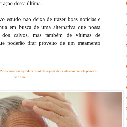
ração dessa última.
o estudo não deixa de trazer boas notícias e
tinua em busca de uma alternativa que possa
 dos calvos, mas também de vítimas de
ue poderão tirar proveito de um tratamento
2-pesquisadores-produzem-cabelo-a-partir-de-celulas-tronco-pela-primeira-
vez.htm