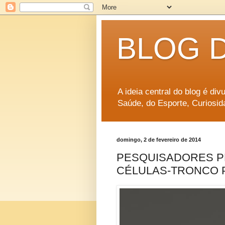
BLOG 
A ideia central do blog é di
Saúde, do Esporte, Curiosid
domingo, 2 de fevereiro de 2014
PESQUISADORES P
CÉLULAS-TRONCO P