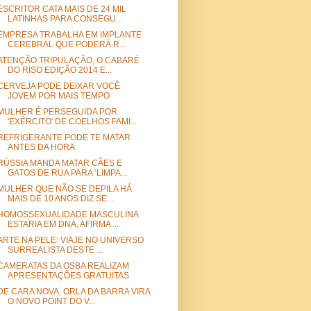
ESCRITOR CATA MAIS DE 24 MIL
LATINHAS PARA CONSEGU...
EMPRESA TRABALHA EM IMPLANTE
CEREBRAL QUE PODERÁ R...
ATENÇÃO TRIPULAÇÃO, O CABARÉ
DO RISO EDIÇÃO 2014 E...
CERVEJA PODE DEIXAR VOCÊ
JOVEM POR MAIS TEMPO
MULHER É PERSEGUIDA POR
'EXÉRCITO' DE COELHOS FAMI...
REFRIGERANTE PODE TE MATAR
ANTES DA HORA
RÚSSIA MANDA MATAR CÃES E
GATOS DE RUA PARA ‘LIMPA...
MULHER QUE NÃO SE DEPILA HÁ
MAIS DE 10 ANOS DIZ SE...
HOMOSSEXUALIDADE MASCULINA
ESTARIA EM DNA, AFIRMA ...
ARTE NA PELE: VIAJE NO UNIVERSO
SURREALISTA DESTE ...
CAMERATAS DA OSBA REALIZAM
APRESENTAÇÕES GRATUITAS
DE CARA NOVA, ORLA DA BARRA VIRA
O NOVO POINT DO V...