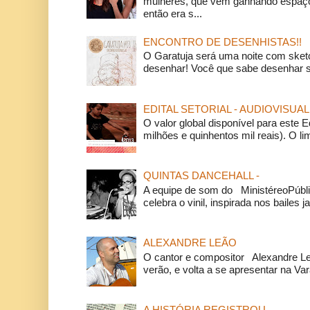
mulheres, que vem ganhando espaço
então era s...
ENCONTRO DE DESENHISTAS!!
O Garatuja será uma noite com ske
desenhar! Você que sabe desenhar s
EDITAL SETORIAL - AUDIOVISUAL
O valor global disponível para este E
milhões e quinhentos mil reais). O li
QUINTAS DANCEHALL -
A equipe de som do MinistéreoPúbli
celebra o vinil, inspirada nos bailes j
ALEXANDRE LEÃO
O cantor e compositor Alexandre L
verão, e volta a se apresentar na Va
A HISTÓRIA REGISTROU