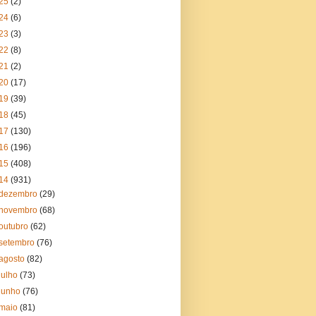
25
(2)
24
(6)
23
(3)
22
(8)
21
(2)
20
(17)
19
(39)
18
(45)
17
(130)
16
(196)
15
(408)
14
(931)
dezembro
(29)
novembro
(68)
outubro
(62)
setembro
(76)
agosto
(82)
julho
(73)
junho
(76)
maio
(81)