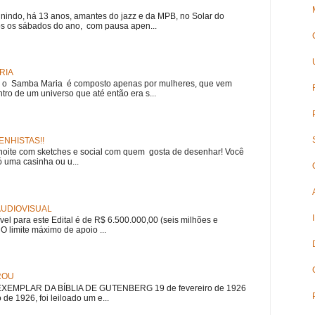
nindo, há 13 anos, amantes do jazz e da MPB, no Solar do
s os sábados do ano, com pausa apen...
RIA
e, o Samba Maria é composto apenas por mulheres, que vem
ro de um universo que até então era s...
NHISTAS!!
noite com sketches e social com quem gosta de desenhar! Você
 uma casinha ou u...
 AUDIOVISUAL
ível para este Edital é de R$ 6.500.000,00 (seis milhões e
 O limite máximo de apoio ...
ROU
EMPLAR DA BÍBLIA DE GUTENBERG 19 de fevereiro de 1926
 de 1926, foi leiloado um e...