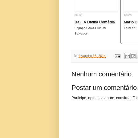
09h00
10h00
Dalí: A Divina Comédia
Mário C
Espaço Caixa Cultural
Farol da 
Salvador
às
fevereiro 16, 2014
Nenhum comentário:
Postar um comentário
Participe, opine, colabore, construa. Fa