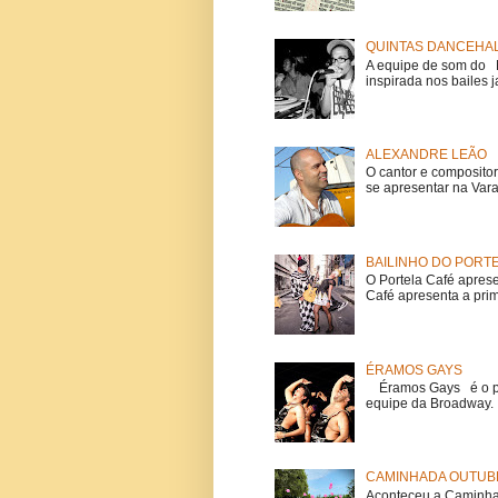
QUINTAS DANCEHAL
A equipe de som do Mi
inspirada nos bailes j
ALEXANDRE LEÃO
O cantor e composito
se apresentar na Vara
BAILINHO DO PORT
O Portela Café aprese
Café apresenta a prime
ÉRAMOS GAYS
Éramos Gays é o pri
equipe da Broadway. O
CAMINHADA OUTUBR
Aconteceu a Caminhad