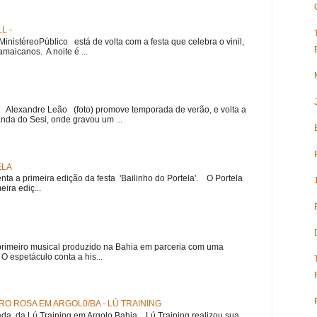
L -
nistéreoPúblico está de volta com a festa que celebra o vinil,
amaicanos. A noite é ...
r Alexandre Leão (foto) promove temporada de verão, e volta a
nda do Sesi, onde gravou um ...
ELA
nta a primeira edição da festa 'Bailinho do Portela'. O Portela
ira ediç...
meiro musical produzido na Bahia em parceria com uma
 espetáculo conta a his...
O ROSA EM ARGOL0/BA - LÚ TRAINING
a da Lú Training em Argolo Bahia Lú Training realizou sua