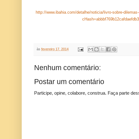
http://www.ibahia.com/detalhe/noticia/livro-sobre-dilemas
cHash=abbbf769b12cafdaefdb
às
fevereiro 17, 2014
Nenhum comentário:
Postar um comentário
Participe, opine, colabore, construa. Faça parte des