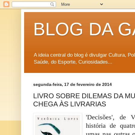
BLOG DA G
A ideia central do blog é divulgar Cultura, P
Saúde, do Esporte, Curiosidades...
segunda-feira, 17 de fevereiro de 2014
LIVRO SOBRE DILEMAS DA 
CHEGA ÀS LIVRARIAS
'Decisões', de 
história de quat
umas nas outras 