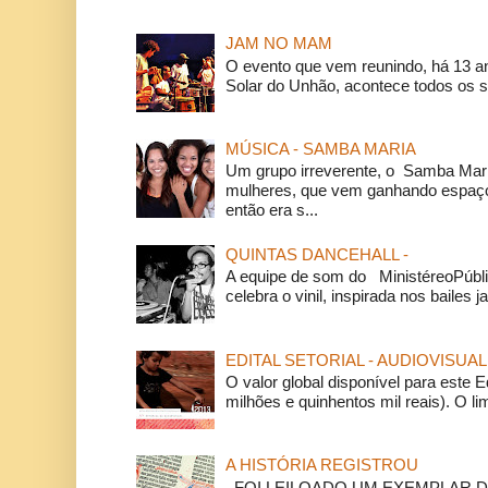
JAM NO MAM
O evento que vem reunindo, há 13 a
Solar do Unhão, acontece todos os 
MÚSICA - SAMBA MARIA
Um grupo irreverente, o Samba Mar
mulheres, que vem ganhando espaço
então era s...
QUINTAS DANCEHALL -
A equipe de som do MinistéreoPúbli
celebra o vinil, inspirada nos bailes j
EDITAL SETORIAL - AUDIOVISUAL
O valor global disponível para este E
milhões e quinhentos mil reais). O li
A HISTÓRIA REGISTROU
FOI LEILOADO UM EXEMPLAR DA