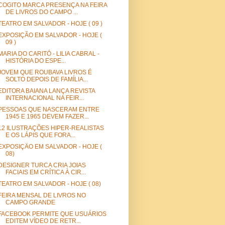
COGITO MARCA PRESENÇA NA FEIRA
DE LIVROS DO CAMPO ...
TEATRO EM SALVADOR - HOJE ( 09 )
EXPOSIÇÃO EM SALVADOR - HOJE (
09 )
MARIA DO CARITÓ - LILIA CABRAL -
HISTÓRIA DO ESPE...
JOVEM QUE ROUBAVA LIVROS É
SOLTO DEPOIS DE FAMÍLIA...
EDITORA BAIANA LANÇA REVISTA
INTERNACIONAL NA FEIR...
PESSOAS QUE NASCERAM ENTRE
1945 E 1965 DEVEM FAZER...
12 ILUSTRAÇÕES HIPER-REALISTAS
E OS LÁPIS QUE FORA...
EXPOSIÇÄO EM SALVADOR - HOJE (
08)
DESIGNER TURCA CRIA JOIAS
FACIAIS EM CRÍTICA À CIR...
TEATRO EM SALVADOR - HOJE ( 08)
FEIRA MENSAL DE LIVROS NO
CAMPO GRANDE
FACEBOOK PERMITE QUE USUÁRIOS
EDITEM VÍDEO DE RETR...