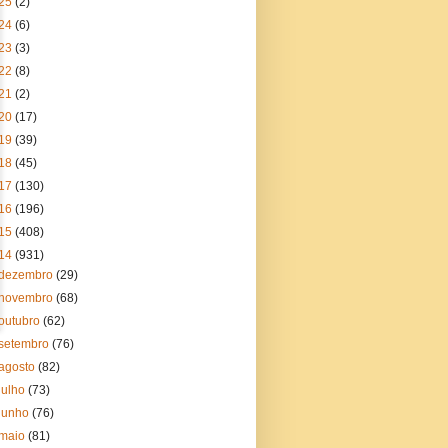
25
(2)
24
(6)
23
(3)
22
(8)
21
(2)
20
(17)
19
(39)
18
(45)
17
(130)
16
(196)
15
(408)
14
(931)
dezembro
(29)
novembro
(68)
outubro
(62)
setembro
(76)
agosto
(82)
julho
(73)
junho
(76)
maio
(81)