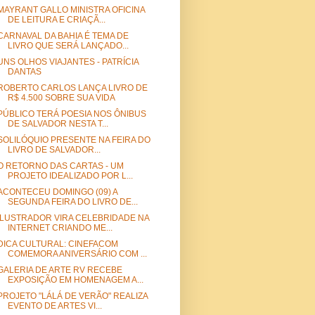
MAYRANT GALLO MINISTRA OFICINA
DE LEITURA E CRIAÇÃ...
CARNAVAL DA BAHIA É TEMA DE
LIVRO QUE SERÁ LANÇADO...
UNS OLHOS VIAJANTES - PATRÍCIA
DANTAS
ROBERTO CARLOS LANÇA LIVRO DE
R$ 4.500 SOBRE SUA VIDA
PÚBLICO TERÁ POESIA NOS ÔNIBUS
DE SALVADOR NESTA T...
SOLILÓQUIO PRESENTE NA FEIRA DO
LIVRO DE SALVADOR...
O RETORNO DAS CARTAS - UM
PROJETO IDEALIZADO POR L...
ACONTECEU DOMINGO (09) A
SEGUNDA FEIRA DO LIVRO DE...
ILUSTRADOR VIRA CELEBRIDADE NA
INTERNET CRIANDO ME...
DICA CULTURAL: CINEFACOM
COMEMORA ANIVERSÁRIO COM ...
GALERIA DE ARTE RV RECEBE
EXPOSIÇÃO EM HOMENAGEM A...
PROJETO "LÁLÁ DE VERÃO" REALIZA
EVENTO DE ARTES VI...