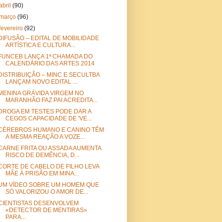
abril
(90)
março
(96)
fevereiro
(92)
DIFUSÃO – EDITAL DE MOBILIDADE
ARTÍSTICA E CULTURA...
FUNCEB LANÇA 1ª CHAMADA DO
CALENDÁRIO DAS ARTES 2014
DISTRIBUIÇÃO – MINC E SECULTBA
LANÇAM NOVO EDITAL ...
MENINA GRÁVIDA VIRGEM NO
MARANHÃO FAZ PAI ACREDITA...
DROGA EM TESTES PODE DAR A
CEGOS CAPACIDADE DE 'VE...
CÉREBROS HUMANO E CANINO TÊM
A MESMA REAÇÃO A VOZE...
CARNE FRITA OU ASSADA AUMENTA
RISCO DE DEMÊNCIA, D...
CORTE DE CABELO DE FILHO LEVA
MÃE À PRISÃO EM MINA...
UM VÍDEO SOBRE UM HOMEM QUE
SÓ VALORIZOU O AMOR DE...
CIENTISTAS DESENVOLVEM
«DETECTOR DE MENTIRAS»
PARA...