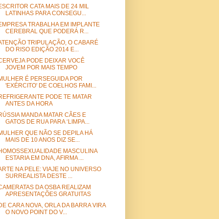
ESCRITOR CATA MAIS DE 24 MIL
LATINHAS PARA CONSEGU...
EMPRESA TRABALHA EM IMPLANTE
CEREBRAL QUE PODERÁ R...
ATENÇÃO TRIPULAÇÃO, O CABARÉ
DO RISO EDIÇÃO 2014 E...
CERVEJA PODE DEIXAR VOCÊ
JOVEM POR MAIS TEMPO
MULHER É PERSEGUIDA POR
'EXÉRCITO' DE COELHOS FAMI...
REFRIGERANTE PODE TE MATAR
ANTES DA HORA
RÚSSIA MANDA MATAR CÃES E
GATOS DE RUA PARA ‘LIMPA...
MULHER QUE NÃO SE DEPILA HÁ
MAIS DE 10 ANOS DIZ SE...
HOMOSSEXUALIDADE MASCULINA
ESTARIA EM DNA, AFIRMA ...
ARTE NA PELE: VIAJE NO UNIVERSO
SURREALISTA DESTE ...
CAMERATAS DA OSBA REALIZAM
APRESENTAÇÕES GRATUITAS
DE CARA NOVA, ORLA DA BARRA VIRA
O NOVO POINT DO V...