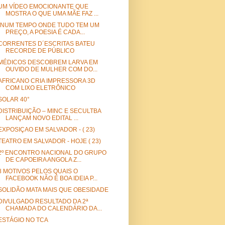
UM VÍDEO EMOCIONANTE QUE
MOSTRA O QUE UMA MÃE FAZ ...
"NUM TEMPO ONDE TUDO TEM UM
PREÇO, A POESIA É CADA...
CORRENTES D´ESCRITAS BATEU
RECORDE DE PÚBLICO
MÉDICOS DESCOBREM LARVA EM
OUVIDO DE MULHER COM DO...
AFRICANO CRIA IMPRESSORA 3D
COM LIXO ELETRÔNICO
SOLAR 40°
DISTRIBUIÇÃO – MINC E SECULTBA
LANÇAM NOVO EDITAL ...
EXPOSIÇAO EM SALVADOR - ( 23)
TEATRO EM SALVADOR - HOJE ( 23)
2º ENCONTRO NACIONAL DO GRUPO
DE CAPOEIRA ANGOLA Z...
8 MOTIVOS PELOS QUAIS O
FACEBOOK NÃO É BOA IDEIA P...
SOLIDÃO MATA MAIS QUE OBESIDADE
DIVULGADO RESULTADO DA 2ª
CHAMADA DO CALENDÁRIO DA...
ESTÁGIO NO TCA