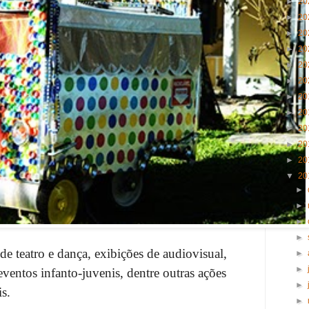
►
20
►
20
►
20
►
20
►
20
►
20
►
20
►
20
►
20
►
20
►
20
▼
20
►
►
►
►
de teatro e dança, exibições de audiovisual,
►
►
ventos infanto-juvenis, dentre outras ações
►
is.
►