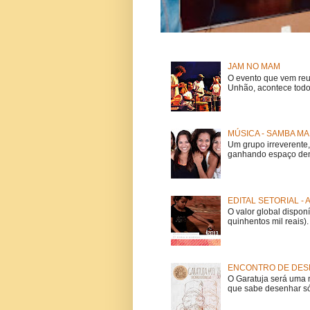
JAM NO MAM
O evento que vem reu
Unhão, acontece todo
MÚSICA - SAMBA MA
Um grupo irreverent
ganhando espaço dent
EDITAL SETORIAL -
O valor global dispon
quinhentos mil reais).
ENCONTRO DE DESE
O Garatuja será uma 
que sabe desenhar só