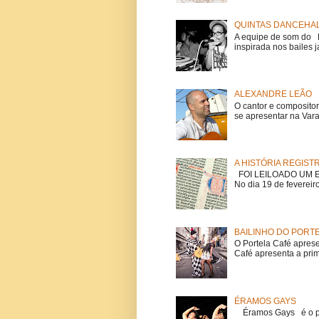
QUINTAS DANCEHAL
A equipe de som do Mi
inspirada nos bailes j
ALEXANDRE LEÃO
O cantor e composito
se apresentar na Vara
A HISTÓRIA REGIST
FOI LEILOADO UM EX
No dia 19 de fevereiro
BAILINHO DO PORT
O Portela Café aprese
Café apresenta a prime
ÉRAMOS GAYS
Éramos Gays é o pri