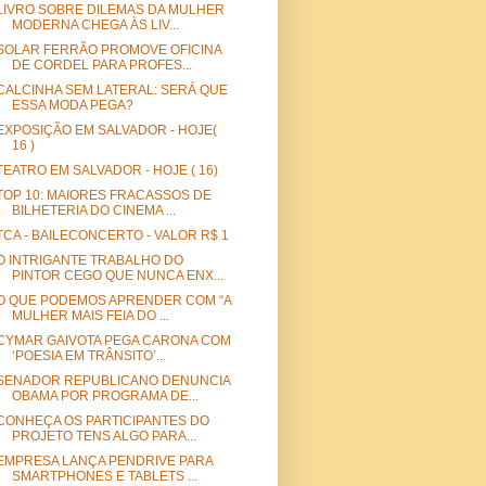
LIVRO SOBRE DILEMAS DA MULHER
MODERNA CHEGA ÀS LIV...
SOLAR FERRÃO PROMOVE OFICINA
DE CORDEL PARA PROFES...
CALCINHA SEM LATERAL: SERÁ QUE
ESSA MODA PEGA?
EXPOSIÇÃO EM SALVADOR - HOJE(
16 )
TEATRO EM SALVADOR - HOJE ( 16)
TOP 10: MAIORES FRACASSOS DE
BILHETERIA DO CINEMA ...
TCA - BAILECONCERTO - VALOR R$ 1
O INTRIGANTE TRABALHO DO
PINTOR CEGO QUE NUNCA ENX...
O QUE PODEMOS APRENDER COM “A
MULHER MAIS FEIA DO ...
CYMAR GAIVOTA PEGA CARONA COM
‘POESIA EM TRÂNSITO’...
SENADOR REPUBLICANO DENUNCIA
OBAMA POR PROGRAMA DE...
CONHEÇA OS PARTICIPANTES DO
PROJETO TENS ALGO PARA...
EMPRESA LANÇA PENDRIVE PARA
SMARTPHONES E TABLETS ...