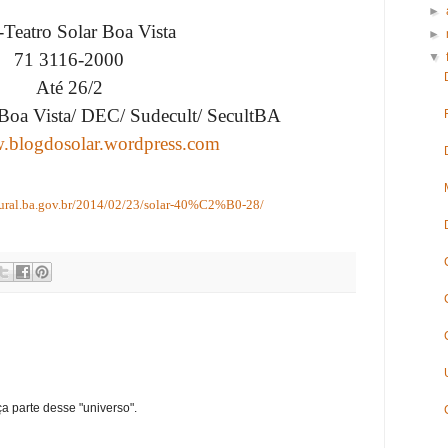
►
-Teatro Solar Boa Vista
►
71 3116-2000
▼
Até 26/2
 Boa Vista/ DEC/ Sudecult/ SecultBA
w.blogdosolar.wordpress.com
tural.ba.gov.br/2014/02/23/solar-40%C2%B0-28/
ça parte desse "universo".