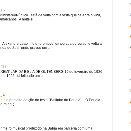
L -
nistéreoPúblico está de volta com a festa que celebra o vinil,
amaicanos. A noite é ...
r Alexandre Leão (foto) promove temporada de verão, e volta a
nda do Sesi, onde gravou um ...
ROU
EMPLAR DA BÍBLIA DE GUTENBERG 19 de fevereiro de 1926
 de 1926, foi leiloado um e...
ELA
nta a primeira edição da festa 'Bailinho do Portela'. O Portela
ira ediç...
meiro musical produzido na Bahia em parceria com uma