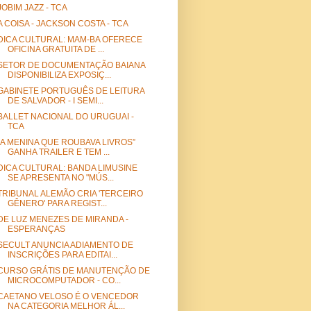
JOBIM JAZZ - TCA
A COISA - JACKSON COSTA - TCA
DICA CULTURAL: MAM-BA OFERECE
OFICINA GRATUITA DE ...
SETOR DE DOCUMENTAÇÃO BAIANA
DISPONIBILIZA EXPOSIÇ...
GABINETE PORTUGUÊS DE LEITURA
DE SALVADOR - I SEMI...
BALLET NACIONAL DO URUGUAI -
TCA
“A MENINA QUE ROUBAVA LIVROS”
GANHA TRAILER E TEM ...
DICA CULTURAL: BANDA LIMUSINE
SE APRESENTA NO "MÚS...
TRIBUNAL ALEMÃO CRIA 'TERCEIRO
GÊNERO' PARA REGIST...
DE LUZ MENEZES DE MIRANDA -
ESPERANÇAS
SECULT ANUNCIA ADIAMENTO DE
INSCRIÇÕES PARA EDITAI...
CURSO GRÁTIS DE MANUTENÇÃO DE
MICROCOMPUTADOR - CO...
CAETANO VELOSO É O VENCEDOR
NA CATEGORIA MELHOR ÁL...