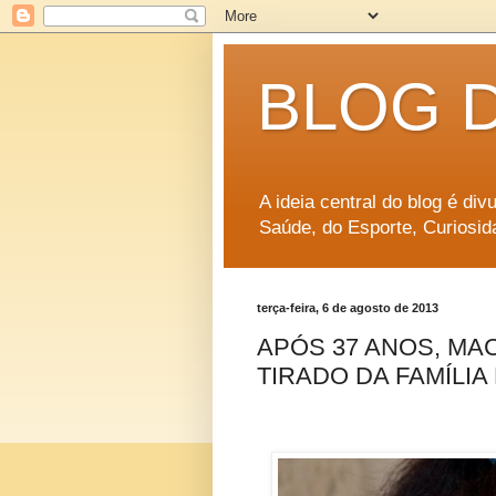
BLOG 
A ideia central do blog é di
Saúde, do Esporte, Curiosid
terça-feira, 6 de agosto de 2013
APÓS 37 ANOS, MA
TIRADO DA FAMÍLI