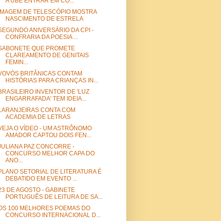
A UBE ENTRAR EM CO...
IMAGEM DE TELESCÓPIO MOSTRA
NASCIMENTO DE ESTRELA
SEGUNDO ANIVERSÁRIO DA CPI -
CONFRARIA DA POESIA ...
SABONETE QUE PROMETE
CLAREAMENTO DE GENITAIS
FEMIN...
VOVÓS BRITÂNICAS CONTAM
HISTÓRIAS PARA CRIANÇAS IN...
BRASILEIRO INVENTOR DE 'LUZ
ENGARRAFADA' TEM IDEIA...
LARANJEIRAS CONTA COM
ACADEMIA DE LETRAS
VEJA O VÍDEO - UM ASTRÔNOMO
AMADOR CAPTOU DOIS FEN...
JULIANA PAZ CONCORRE -
CONCURSO MELHOR CAPA DO
ANO...
PLANO SETORIAL DE LITERATURA É
DEBATIDO EM EVENTO ...
23 DE AGOSTO - GABINETE
PORTUGUÊS DE LEITURA DE SA...
OS 100 MELHORES POEMAS DO
CONCURSO INTERNACIONAL D...