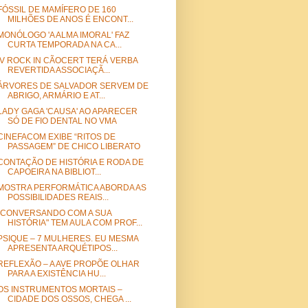
FÓSSIL DE MAMÍFERO DE 160
MILHÕES DE ANOS É ENCONT...
MONÓLOGO 'A ALMA IMORAL' FAZ
CURTA TEMPORADA NA CA...
IV ROCK IN CÃOCERT TERÁ VERBA
REVERTIDA ASSOCIAÇÃ...
ÁRVORES DE SALVADOR SERVEM DE
ABRIGO, ARMÁRIO E AT...
LADY GAGA 'CAUSA' AO APARECER
SÓ DE FIO DENTAL NO VMA
CINEFACOM EXIBE “RITOS DE
PASSAGEM” DE CHICO LIBERATO
CONTAÇÃO DE HISTÓRIA E RODA DE
CAPOEIRA NA BIBLIOT...
MOSTRA PERFORMÁTICA ABORDA AS
POSSIBILIDADES REAIS...
"CONVERSANDO COM A SUA
HISTÓRIA" TEM AULA COM PROF...
PSIQUE – 7 MULHERES. EU MESMA
APRESENTA ARQUÉTIPOS...
REFLEXÃO – A AVE PROPÕE OLHAR
PARA A EXISTÊNCIA HU...
OS INSTRUMENTOS MORTAIS –
CIDADE DOS OSSOS, CHEGA ...