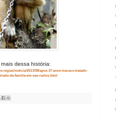
 mais dessa história:
os-regiao/noticia/2013/08/apos-37-anos-macaco-tratado-
tirado-da-familia-em-sao-carlos.html