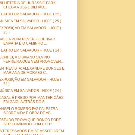
BILHETERIA DE 'JURASSIC PARK'
CHEGA A US$ 1 BILHÃO...
TEATRO EM SALVADOR - HOJE ( 25 )
MÚSICA EM SALVADOR - HOJE ( 25 )
EXPOSIÇÃO EM SALVADOR - HOJE (
25 )
VALE A PENA REVER - CULTIVAR
EMPATIA É O CAMINHO ...
TEATRO EM SALVADOR - HOJE ( 24 )
CONHEÇA O BAIANO SILVINO
FERREIRA QUE VEM PROMOVEN...
ENTREVISTA: ALEXANDRE BORGES E
MARIANA DE MORAES C...
EXPOSIÇÃO EM SALVADOR - HOJE (
24 )
MÚSICA EM SALVADOR - HOJE ( 24 )
CASAL É PRESO POR MANTER CÃES
EM GAIOLA ATRÁS DO S...
ANGELO ROMERO FAZ PALESTRA
SOBRE VIDA E OBRA DE AB...
ESTUDO PROVA QUE RONCO PODE
SER ELIMINADO COM EXER...
INTERESSADOS EM SE ASSOCIAREM