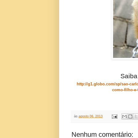
Saiba
http://g1.globo.com/sp/sao-carl
como-filho-e-
às
agosto 06, 2013
Nenhum comentário: