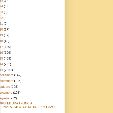
25
(2)
24
(6)
23
(3)
22
(8)
21
(2)
20
(17)
19
(39)
18
(45)
17
(130)
16
(196)
15
(408)
14
(931)
13
(2337)
dezembro
(147)
novembro
(135)
outubro
(125)
setembro
(158)
agosto
(212)
PREFEITURA ANUNCIA
INVESTIMENTOS DE R$ 1,2 MILHÃO
...