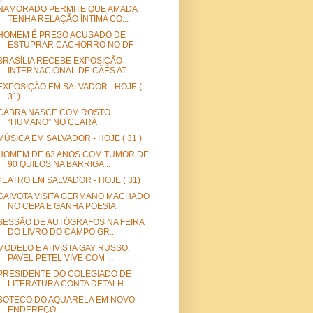
NAMORADO PERMITE QUE AMADA
TENHA RELAÇÃO ÍNTIMA CO...
HOMEM É PRESO ACUSADO DE
ESTUPRAR CACHORRO NO DF
BRASÍLIA RECEBE EXPOSIÇÃO
INTERNACIONAL DE CÃES AT...
EXPOSIÇÃO EM SALVADOR - HOJE (
31)
CABRA NASCE COM ROSTO
“HUMANO” NO CEARÁ
MÚSICA EM SALVADOR - HOJE ( 31 )
HOMEM DE 63 ANOS COM TUMOR DE
90 QUILOS NA BARRIGA...
TEATRO EM SALVADOR - HOJE ( 31)
GAIVOTA VISITA GERMANO MACHADO
NO CEPA E GANHA POESIA
SESSÃO DE AUTÓGRAFOS NA FEIRA
DO LIVRO DO CAMPO GR...
MODELO E ATIVISTA GAY RUSSO,
PAVEL PETEL VIVE COM ...
PRESIDENTE DO COLEGIADO DE
LITERATURA CONTA DETALH...
BOTECO DO AQUARELA EM NOVO
ENDEREÇO