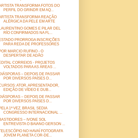
ARTISTA TRANSFORMA FOTOS DO
PERFIL DO GRINDR EM AQ...
ARTISTA TRANSFORMA REAÇÃO
ALÉRGICA DA PELE EM ARTE
LAURENTINO GOMES E PILAR DEL
RÍO CONFIRMADOS NA FL...
ESTADO PRORROGA INSCRIÇÕES
PARA REDA DE PROFESSORES
POR MARCIO RUFINO - O
DESPERTAR DE ADÃO
EDITAL CORREIOS - PROJETOS
VOLTADOS PARA AS ÁREAS ...
DIÁSPORAS – DEPOIS DE PASSAR
POR DIVERSOS PAÍSES D...
CURSOS: ATOR, APRESENTAD​OR,
EDIÇÃO DE VÍDEO E DUB...
DIÁSPORAS – DEPOIS DE PASSAR
POR DIVERSOS PAÍSES D...
PELA 1ª VEZ, BRASIL SEDIA
CONGRESSO INTERNACIONAL ...
BASTIDORES – IVONE SOL
ENTREVISTA O BAIANO GERSON ...
TELESCÓPIO NO HAVAÍ FOTOGRAFA
JOVEM PLANETA COR-DE...