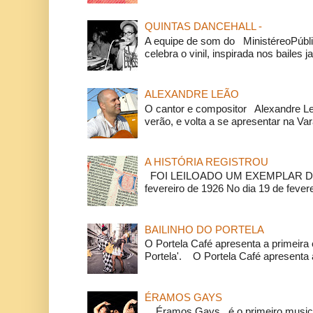
QUINTAS DANCEHALL -
A equipe de som do MinistéreoPúbli
celebra o vinil, inspirada nos bailes j
ALEXANDRE LEÃO
O cantor e compositor Alexandre L
verão, e volta a se apresentar na Va
A HISTÓRIA REGISTROU
FOI LEILOADO UM EXEMPLAR DA
fevereiro de 1926 No dia 19 de feverei
BAILINHO DO PORTELA
O Portela Café apresenta a primeira 
Portela'. O Portela Café apresenta a
ÉRAMOS GAYS
Éramos Gays é o primeiro musical